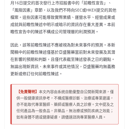
月16日提交的首次發行上市招股書中的「前瞻性宣告」、
「風險因素」章節，以及我們不時向SEC或HKEX提交的其他
檔案。這些因素可能導致實際業績、運營水平、經營成果或
成就與前瞻性陳述中明示或暗示的資訊存在重大差異。本前
瞻性宣告中的陳述不構成公司管理層的利潤預測。
因此，該等前瞻性陳述不應被視為對未來事件的預測。本新
聞稿中的前瞻性陳述僅基於亞盛醫藥當前對未來發展及其潛
在影響的預期和判斷，且僅代表截至陳述發表之日的觀點。
無論出現新資訊、未來事件或其他情況，亞盛醫藥均無義務
更新或修訂任何前瞻性陳述。
【免責聲明】
本文內容由系統自動彙整自公開新聞來源，僅
供一般健康資訊參考，不構成醫療診斷、治療或專業建議，
亦不能取代專業醫師、藥師或醫療人員之診療。文中提及之
任何產品為一般食品，非藥品，無治療或預防疾病之效能；
如有身體不適或健康疑慮，請儘速諮詢專業醫療人員。