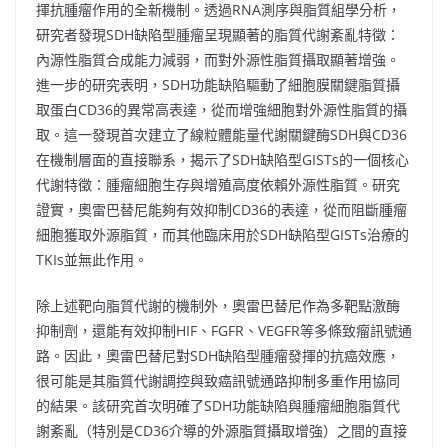
揮抗腫瘤作用的全新機制。透過RNA測序與脂質組學分析，
研究者發現SDH缺陷型腫瘤呈現顯著的脂質代謝紊亂特徵：
內源性脂質合成能力減弱，而對外源性脂質攝取顯著增強。
進一步的研究表明，SDH功能缺陷驅動了細胞膜關鍵脂質攝
取蛋白CD36的異常高表達，從而增強細胞對外源性脂質的攝
取。這一發現首次建立了線粒體能量代謝關鍵酶SDH與CD36
在機制層面的直接聯系，揭示了SDH缺陷型GISTs的一個核心
代謝特徵：腫瘤細胞生存與增殖高度依賴外源性脂質。研究
證實，奧雷巴替尼能夠有效抑制CD36的表達，從而阻斷腫瘤
細胞獲取外源脂質，而其他臨床用於SDH缺陷型GISTs治療的
TKIs並無此作用。
除上述靶向脂質代謝的機制外，奧雷巴替尼作為多靶點激酶
抑制劑，還能有效抑制HIF、FGFR、VEGFR等多條致瘤訊號通
路。因此，奧雷巴替尼對SDH缺陷型腫瘤發揮的抗癌效應，
很可能是其脂質代謝調控與致癌訊號通路抑制多重作用協同
的結果。該研究首次明確了SDH功能缺陷與腫瘤細胞脂質代
謝紊亂（特別是CD36介導的外源脂質攝取增強）之間的直接