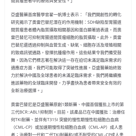
間質瘤患者中的療效與安全性。」
亞盛醫藥首席醫學官翟一帆博士表示：「我們開創性的轉化
研究揭示了奧雷巴替尼潛在的作用機制：SDH缺陷型胃腸道
間質瘤患者體內脂質攝取相關基因和蛋白顯著過表達，而奧
雷巴替尼可抑制胃腸道間質瘤細胞的脂質攝取。此外，奧雷
巴替尼還透過抑制與血管生成、缺氧、細胞存活及增殖相關
的致癌訊號通路，發揮抗腫瘤作用。這些結果令我們備受鼓
舞，因為它們標志著在解決這一存在迫切未滿足臨床需求的
適應症方面，我們可能取得了突破性進展。亞盛醫藥始終致
力於解決中國及全球患者的未滿足臨床需求，我們將繼續推
進該藥物的全球臨床開發，力爭盡快為患者帶來安全有效的
全新治療選擇。」
奧雷巴替尼是亞盛醫藥原創1類新藥、中國首個獲批上市的第
三代BCR::ABL1抑制劑。目前，該產品已在中國獲批：治療任
何TKI耐藥、並伴有T315I 突變的慢性期慢性粒細胞白血病
（CML-CP）或加速期慢性粒細胞白血病（CML-AP）成人患
者；治療對一代和二代TKI耐藥和/或不耐受的CML-CP成人患