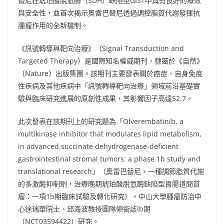
替尼在琥珀酸脫氫酶（SDH）缺陷型GIST中具有良好的療效
與安全性，並首次揭示奧雷巴替尼透過調控脂質代謝發揮抗
腫瘤作用的全新機制。
《訊號轉導與靶向治療》（Signal Transduction and
Targeted Therapy）是國際知名權威期刊，隸屬於《自然》
（Nature）出版集團。該期刊主要發表關於癌症、自身免疫
性疾病及其他疾病中「訊號轉導靶向治療」領域前沿基礎實
驗與臨床研究進展的原創性成果，其影響因子高達52.7。
此次發表在該期刊上的研究題為「Olverembatinib, a
multikinase inhibitor that modulates lipid metabolism,
in advanced succinate dehydrogenase-deficient
gastrointestinal stromal tumors: a phase
1b
study and
translational research」（奧雷巴替尼，一種調節脂質代謝
的多激酶抑制劑，治療晚期琥珀酸脫氫酶缺陷型胃腸道間質
瘤：一項1b期臨床試驗及轉化研究）。中山大學腫瘤防治中
心徐瑞華院士、邱海波教授團隊領銜該Ib期
（NCT03594422）研究。