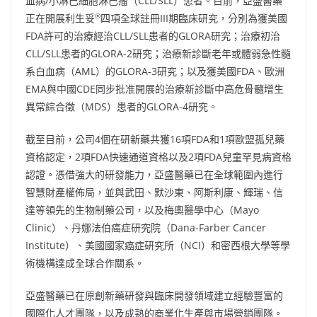
血病/小淋巴細胞淋巴瘤（CLL/SLL）患者。目前，亞盛醫藥
®
正在開展利生妥
四項全球註冊III期臨床研究，分別為獲美國
FDA許可的治療經治CLL/SLL患者的GLORA研究；治療初治
CLL/SLL患者的GLORA-2研究；治療新診斷老年或體弱急性髓
系白血病（AML）的GLORA-3研究；以及獲美國FDA、歐洲
EMA與中國CDE同步批准開展的治療新診斷中高危骨髓增生
異常綜合徵（MDS）患者的GLORA-4研究。
截至目前，公司4個在研新藥共獲16項FDA和1項歐盟孤兒藥
資格認定，2項FDA快速通道資格以及2項FDA兒童罕見病資格
認證。憑借強大的研發能力，亞盛醫藥已在全球範圍內進行
智慧財產權佈局，並與武田、默沙東、阿斯利康、輝瑞、信
達等領先的生物制藥公司，以及梅奧醫學中心（Mayo
Clinic）、丹娜法伯癌症研究院（Dana-Farber Cancer
Institute）、美國國家癌症研究所（NCI）和密西根大學等學
術機構達成全球合作關系。
亞盛醫藥已在原創新藥研發與臨床開發領域建立經驗豐富的
國際化人才團隊，以及成熟的商業化生產與市場營銷團隊。