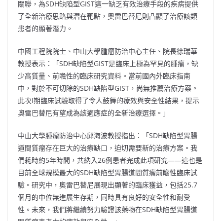
關聯，為SDH缺陷型GIST這一缺乏有效治療手段的疾病提供
了全新治療思路與潛在靶點，奧雷巴替尼則凸顯了治療該類
患者的顯著潛力。
中國工程院院士、中山大學腫瘤防治中心主任、院長徐瑞華
教授表示：「SDH缺陷型GIST是臨床上極為罕見的腫瘤，缺
少高質量、前瞻性的臨床研究資料。當前國內外臨床指南
中，對於不可切除的SDH缺陷型GIST，尚無推薦治療方案。
此次I期臨床試驗取得了令人鼓舞的療效與安全性結果，提示
奧雷巴替尼有望成為該適應症的全新治療選擇。」
中山大學腫瘤防治中心邱海波教授指出：「SDH缺陷型胃腸
道間質瘤存在巨大的治療缺口，迫切需要新的治療方案。我
們耗時約5年時間，共納入26例患者完成此項研究——這也是
目前全球規模最大的SDH缺陷型胃腸道間質瘤前瞻性臨床試
驗。研究中，奧雷巴替尼展現出顯著的臨床獲益，包括25.7
個月的中位無進展生存期，同時具有良好的安全性和耐受
性。未來，我們將繼續努力驗證該藥物在SDH缺陷型胃腸道