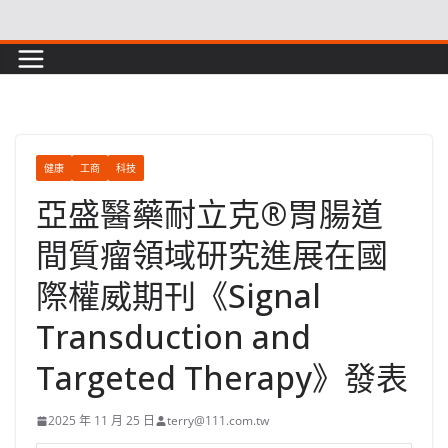
Skip
to
content
健康
工商
科技
亞盛醫藥耐立克®胃腸道
間質瘤領域研究進展在國
際權威期刊《Signal
Transduction and
Targeted Therapy》發表
2025 年 11 月 25 日
terry@111.com.tw