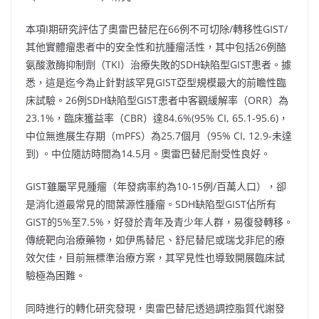
本項I期研究評估了奧雷巴替尼在66例不可切除/轉移性GIST/
其他實體瘤患者中的安全性和抗腫瘤活性，其中包括26例酪
氨酸激酶抑制劑（TKI）治療失敗的SDH缺陷型GIST患者。據
悉，這是迄今為止針對該罕見GIST亞型規模最大的前瞻性臨
床試驗。26例SDH缺陷型GIST患者中客觀緩解率（ORR）為
23.1%，臨床獲益率（CBR）達84.6%(95% CI, 65.1-95.6)，
中位無進展生存期（mPFS）為25.7個月（95% CI, 12.9-未達
到) 。中位隨訪時間為14.5月。奧雷巴替尼耐受性良好。
GIST雖屬罕見腫瘤（年發病率約為10-15例/百萬人口），卻
是消化道最常見的間葉源性腫瘤。SDH缺陷型GIST佔所有
GIST的5%至7.5%，好發於青年及青少年人群，易復發轉移。
傳統靶向治療藥物，如伊馬替尼、舒尼替尼或瑞戈非尼的療
效欠佳，目前無標準治療方案，其罕見性也導致開展臨床試
驗極為困難。
同時進行的轉化研究發現，奧雷巴替尼透過調控脂質代謝發