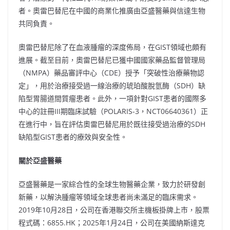
者。奧雷巴替尼在中國的商業化推廣由亞盛醫藥與信達生物
共同負責。
奧雷巴替尼除了在血液腫瘤的深度佈局，在GIST領域也頗有
進展。截至目前，奧雷巴替尼已獲中國國家藥品監督管理局
（NMPA）藥品審評中心（CDE）授予「突破性治療藥物認
定」，用於治療接受過一線治療的琥珀酸脫氫酶（SDH）缺
陷型胃腸道間質瘤患者。此外，一項針對GIST患者的國際多
中心的註冊III期臨床試驗（POLARIS-3，NCT06640361）正
在進行中，旨在評估奧雷巴替尼用於既往接受過治療的SDH
缺陷型GIST患者的療效與安全性。
關於亞盛醫藥
亞盛醫藥是一家綜合性的全球生物醫藥企業，致力於研發創
新藥，以解決腫瘤等領域全球患者尚未滿足的臨床需求。
2019年10月28日，公司在香港聯交所主機板掛牌上市，股票
程式碼：6855.HK；2025年1月24日，公司在美國納斯達克