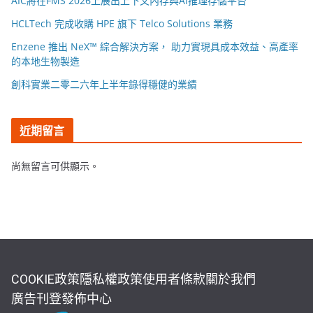
AIC將在FMS 2026上展出上下文內存與AI推理存儲平台
HCLTech 完成收購 HPE 旗下 Telco Solutions 業務
Enzene 推出 NeX™ 綜合解決方案， 助力實現具成本效益、高產率
的本地生物製造
創科實業二零二六年上半年錄得穩健的業績
近期留言
尚無留言可供顯示。
COOKIE政策
隱私權政策
使用者條款
關於我們
廣告刊登
發佈中心