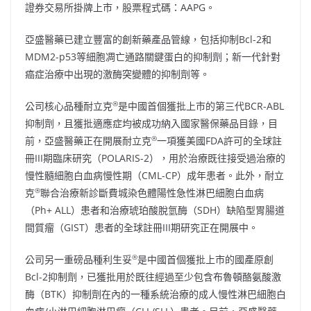
證券交易所掛牌上市，股票程式碼：AAPG。
亞盛醫藥已建立豐富的創新藥產品管線，包括抑制Bcl-2和
MDM2-p53等細胞凋亡通路關鍵蛋白的抑制劑；新一代針對
癌症治療中出現的激酶突變體的抑制劑等。
®
公司核心品種耐立克
是中國首個獲批上市的第三代BCR-ABL
抑制劑，且獲批適應症均被成功納入國家醫保藥品目錄，目
®
前，亞盛醫藥正在開展耐立克
一項獲美國FDA許可的全球註
冊III期臨床研究（POLARIS-2），用於治療既往接受過治療的
慢性髓細胞白血病慢性期（CML-CP）成年患者。此外，耐立
®
克
聯合治療新診斷費城染色體陽性急性淋巴細胞白血病
（Ph+ ALL）患者和治療琥珀酸脫氫酶（SDH）缺陷型胃腸道
間質瘤（GIST）患者的全球註冊III期研究正在開展中。
®
公司另一重磅品種利生妥
是中國首個獲批上市的國產原創
Bcl-2抑制劑，已獲批用於既往經過至少包含布魯頓酪氨酸激
酶（BTK）抑制劑在內的一種系統治療的成人慢性淋巴細胞白