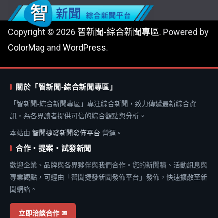
Copyright © 2026
智新聞-綜合新聞專區
. Powered by
ColorMag
and
WordPress
.
關於「智新聞-綜合新聞專區」
「智新聞-綜合新聞專區」專注綜合新聞，致力傳遞最新綜合資
訊，為各界讀者提供可信的綜合觀點與分析。
本站由
智聞捷發新聞發佈平台
營運。
合作・提案・試發新聞
歡迎企業、品牌與各界夥伴與我們合作。您的新聞稿、活動訊息與
專業觀點，可經由「智聞捷發新聞發佈平台」發佈，快速擴散至新
聞網絡。
立即洽談合作 ✉