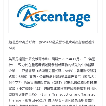
這是迄今為止針對一個GIST罕見分型的最大規模前瞻性臨床
研究
美國馬裡蘭州羅克維爾市和中國蘇州
2025年11月25日
/美通
社/ — 致力於在腫瘤等領域開發創新藥物的領先的生物醫藥
企業——亞盛醫藥（納斯達克程式碼：AAPG；香港聯交所程
式碼：6855）宣佈，公司原創1類新藥奧雷巴替尼（商品名：
®
耐立克
）治療胃腸道間質瘤（GIST）的轉化醫學和Ib期臨床
試驗（NCT03594422）的研究成果日前在國際權威期刊《訊
號傳導與靶向治療》（Signal Transduction and Targeted
Therapy，影響因子52.7）成功發表。研究結果表明奧雷巴