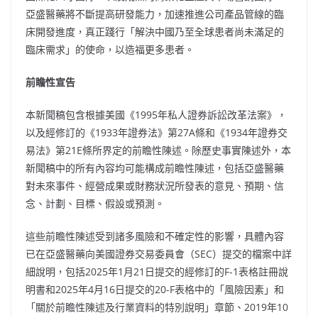
亞盛醫藥將不斷提高研發能力，加速推進公司產品管線的臨
床開發進度，真正踐行「解決中國乃至全球患者尚未滿足的
臨床需求」的使命，以造福更多患者。
前瞻性宣告
本新聞稿包含根據美國《1995年私人證券訴訟改革法案》，
以及經修訂的《1933年證券法》第27A條和《1934年證券交
易法》第21E條所界定的前瞻性陳述。除歷史事實陳述外，本
新聞稿中的所有內容均可能構成前瞻性陳述，包括亞盛醫藥
對未來事件、經營成果或財務狀況所發表的意見、預期、信
念、計劃、目標、假設或預測。
這些前瞻性陳述受到諸多風險和不確定性的影響，具體內容
已在亞盛醫藥向美國證券交易委員會（SEC）提交的檔案中詳
細說明，包括2025年1月21日提交的經修訂的F-1表格註冊說
明書和2025年4月16日提交的20-F表格中的「風險因素」和
「關於前瞻性陳述及行業資料的特別說明」章節、2019年10