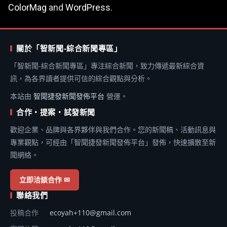
ColorMag
and
WordPress
.
關於「智新聞-綜合新聞專區」
「智新聞-綜合新聞專區」專注綜合新聞，致力傳遞最新綜合資
訊，為各界讀者提供可信的綜合觀點與分析。
本站由
智聞捷發新聞發佈平台
營運。
合作・提案・試發新聞
歡迎企業、品牌與各界夥伴與我們合作。您的新聞稿、活動訊息與
專業觀點，可經由「智聞捷發新聞發佈平台」發佈，快速擴散至新
聞網絡。
立即洽談合作 ✉
聯絡我們
投稿合作
ecoyah+110@gmail.com