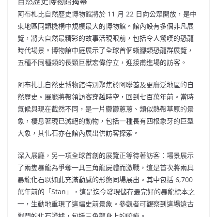
自然歷史博物館揭幕
阿布札比自然歷史博物館將於 11 月 22 日向公眾開放，是中
東地區同類機構中規模最大的博物館。館內設有多個非凡展
覽，將大自然最精彩的故事活現眼前，包括令人驚嘆的恐龍
時代場景。博物館中庭展示了全球首個蜥腳類恐龍群展覽，
五種不同種類的長頸巨獸宏偉佇立，迎接甫進場的訪客。
阿布扎比自然史博物館特別聚焦於阿聯酋及更廣泛地區的自
然歷史。展廳將帶領訪客穿越時空，回到七百萬年前。當時
氣候與現在截然不同，是一片鬱鬱蔥蔥、類似熱帶草原的景
象，棲息著現已滅絕的動物，包括一種長有四根象牙的巨型
大象，其化石亦在館內展出供訪客探索。
深入展廳，另一項全球首創的展覽正等待著訪客：場景展示
了兩隻暴龍為爭奪一具三角龍屍體而激戰，這是首次將兩具
暴龍化石以如此充滿動感的形態同場展出。其中包括 6,700
萬年前的「Stan」，這是迄今發現儲存最完好的暴龍標本之
一，生動地重現了這幅史前景象。參觀者可觀察到這場遠古
戰鬥的化石證據，包括三角龍身上的咬痕。