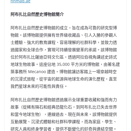
nhmad.ae
阿布扎比自然歷史博物館簡介
阿布扎比自然歷史博物館的成立，旨在成為可靠的研究型博
物館。該博物館提供擁有世界級收藏品、引人入勝的參觀人
士體驗、強大的教育課程、容易理解的社群科學，並致力透
過國家和全球合作，實現可持續發展變革的承諾。該博物館
位於阿布扎比薩迪亞特文化區，透過阿拉伯視角講述史詩式
地球生物故事。這座佔地 35,000 平方米的博物館，由著名建
築事務所 Mecanoo 建造。博物館讓訪客踏上一場穿越時空
的沉浸式旅程，從宇宙的起源與地球生命的演化歷程，直至
我們星球未來的可能性與責任。
阿布扎比自然歷史博物館透過展示全球重要收藏和強而有力
故事（從稀有隕石和經典恐龍化石，到阿布扎比已失去世界
和當今地球生物），連線過去、現在與未來。該博物館提供
互動展覽、沉浸式體驗和社群科學課程，而為家庭、學生、
研究人員和終身學習者，提供不斷變化的好奇與連結空間。