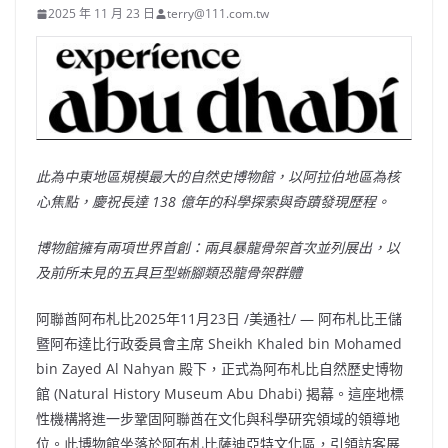
2025 年 11 月 23 日
terry@111.com.tw
此為中東地區規模最大的自然史博物館，以阿拉伯地區為核
心焦點，慶祝長達 138 億年的科學探索與奇蹟發現歷程。
博物館擁有兩項世界首創：兩具暴龍骨架首次並列展出，以
及前所未見的五具巨型蜥腳類恐龍骨架群體
阿聯酋阿布札比
2025年11月23日
/美通社/ — 阿布札比王儲
暨阿布達比行政委員會主席 Sheikh
Khaled bin Mohamed
bin Zayed Al Nahyan
殿下，正式為阿布札比自然歷史博物
館 (Natural History Museum Abu Dhabi) 揭幕。這座地標
性機構將進一步鞏固阿聯酋在文化與科學研究領域的領導地
位。此博物館坐落於阿布札比薩迪亞特文化區，引領訪客展