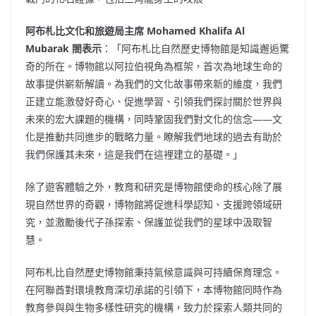
阿布
札比文化和旅遊局主席
Mohamed Khalifa Al
Mubarak
閤表示
：「阿布札比自然歷史博物館是知識邂逅驚
奇的所在。博物館以阿拉伯視角為框架，首次為地球生命的
故事提供嶄新解讀。為我們的文化故事帶來新的維度，我們
正建立能激發好奇心、促進學習、引領我們探討關於世界與
未來的宏大課題的機構，同時鞏固我們對文化的信念——文
化是推動共同進步的戰略力量。瞭解我們地球的過去有助於
我們保護其未來，這是我們在這裡建立的基礎。」
除了遊客體驗之外，教育和研究是博物館使命的核心除了展
現自然世界的奇觀，博物館將促進科學認知、支援跨領域研
究，並激勵後代子孫探索、保護並從我們的星球中汲取智
慧。
阿布札比自然歷史博物館秉持氣候意識與可持續保育理念。
在阿聯酋對環境教育深切承諾的引領下，本博物館同時作為
教育參與與生物多樣性研究的機構，致力於探索人類共同的