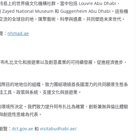
世界級文化機構社群，當中包括 Louvre Abu Dhabi、
ayed National Museum 和 Guggenheim Abu Dhabi。這些機
交流的全球目的地，匯聚藝術、科學與遺產，共同塑造未來世代。
覽：
nhmad.ae
負責推動阿布札比文化和旅遊業以及創意產業的可持續發展，促進經濟進步，
為領先國際目的地地位的組織，致力團結環繞酋長國潛力的共同願景生態系
佳工具、政策與系統，支援文化與旅遊業。
、遺產和環境所決定。我們致力提升阿布扎比為確實、創新兼無與倫比體驗
與創造性思維為代表。
瀏覽：
dct.gov.ae
和
visitabudhabi.ae/