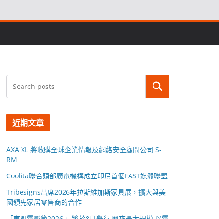
搜尋
近期文章
AXA XL 將收購全球企業情報及網絡安全顧問公司 S-
RM
Coolita聯合頭部廣電機構成立印尼首個FAST媒體聯盟
Tribesigns出席2026年拉斯維加斯家具展，擴大與美
國領先家居零售商的合作
「東盟電影節2026 」將於8月舉行 歷來最大規模 以電