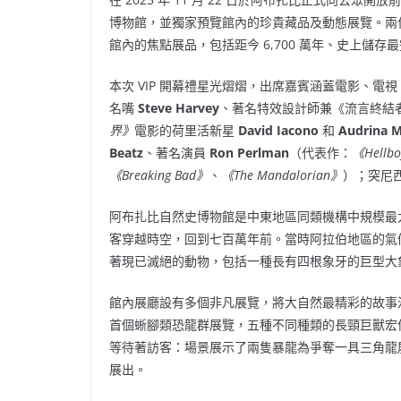
博物館，並獨家預覽館內的珍貴藏品及動態展覽。兩
館內的焦點展品，包括距今 6,700 萬年、史上儲存
本次 VIP 開幕禮星光熠熠，出席嘉賓涵蓋電影、
名嘴
Steve Harvey
、著名特效設計師兼《流言終結者
界》
電影的荷里活新星
David Iacono
和
Audrina
M
Beatz
、著名演員
Ron Perlman
（代表作：
《Hellb
《Breaking Bad》
、
《The Mandalorian》
）；突尼
阿布扎比自然史博物館是中東地區同類機構中規模最
客穿越時空，回到七百萬年前。當時阿拉伯地區的氣
著現已滅絕的動物，包括一種長有四根象牙的巨型大
館內展廳設有多個非凡展覽，將大自然最精彩的故事
首個蜥腳類恐龍群展覽，五種不同種類的長頸巨獸宏
等待著訪客：場景展示了兩隻暴龍為爭奪一具三角龍
展出。