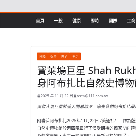
Skip
to
content
首頁
一般
健康
即時
國際
工商
國際
娛樂
時尚
生活
寶萊塢巨星 Shah Rukh 
身阿布扎比自然史博物館 
2025 年 11 月 22 日
terry@111.com.tw
兩位人氣巨星於盛大開幕前夕，率先參觀阿布扎比最
阿聯酋阿布扎比
2025年11月22日
/美通社/ — 作為薩迪亞
自然史博物館於週四晚舉行了備受期待的獨家 VIP
及特邀嘉賓，率先一睹這個區內最新地標的風采。