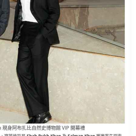
 Khan 現身阿布扎比自然史博物館 VIP 開幕禮
放前，寶萊塢巨星
Shah Rukh Khan
及
Salman Khan
獲邀率先探索