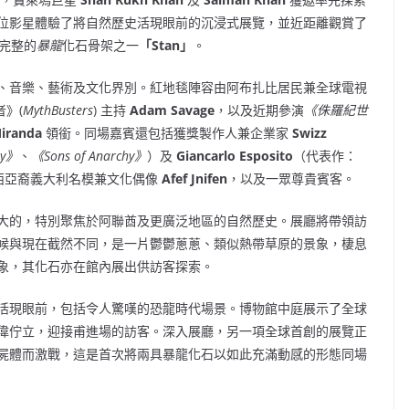
位影星體驗了將自然歷史活現眼前的沉浸式展覽，並近距離觀賞了
最完整的
暴龍
化石骨架之一
「Stan」
。
電視、音樂、藝術及文化界別。紅地毯陣容由阿布扎比居民兼全球電視
》(
MythBusters
) 主持
Adam Savage
，以及近期參演
《侏羅紀世
iranda
領銜。同場嘉賓還包括獲獎製作人兼企業家
Swizz
oy》
、
《Sons of Anarchy》
）及
Giancarlo Esposito
（代表作：
西亞裔義大利名模兼文化偶像
Afef Jnifen
，以及一眾尊貴賓客。
大的，特別聚焦於阿聯酋及更廣泛地區的自然歷史。展廳將帶領訪
候與現在截然不同，是一片鬱鬱蔥蔥、類似熱帶草原的景象，棲息
象，其化石亦在館內展出供訪客探索。
活現眼前，包括令人驚嘆的恐龍時代場景。博物館中庭展示了全球
偉佇立，迎接甫進場的訪客。深入展廳，另一項全球首創的展覽正
屍體而激戰，這是首次將兩具暴龍化石以如此充滿動感的形態同場