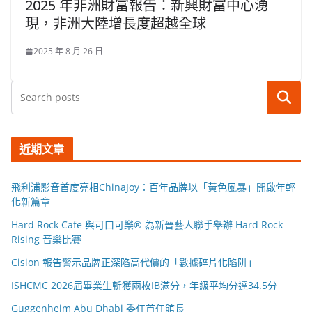
2025 年非洲財富報告：新興財富中心湧
現，非洲大陸增長度超越全球
2025 年 8 月 26 日
搜尋
近期文章
飛利浦影音首度亮相ChinaJoy：百年品牌以「黃色風暴」開啟年輕
化新篇章
Hard Rock Cafe 與可口可樂® 為新晉藝人聯手舉辦 Hard Rock
Rising 音樂比賽
Cision 報告警示品牌正深陷高代價的「數據碎片化陷阱」
ISHCMC 2026屆畢業生斬獲兩枚IB滿分，年級平均分達34.5分
Guggenheim Abu Dhabi 委任首任館長