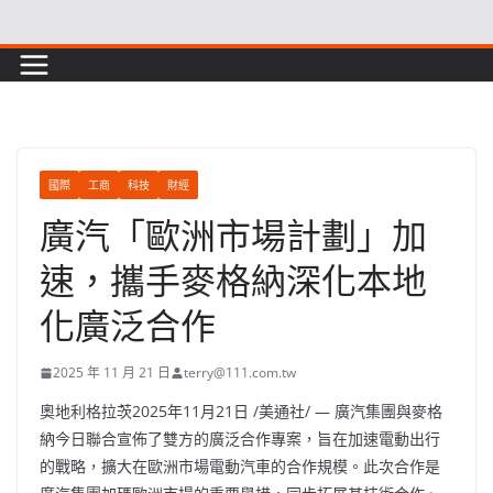
Skip
to
content
國際
工商
科技
財經
廣汽「歐洲市場計劃」加
速，攜手麥格納深化本地
化廣泛合作
2025 年 11 月 21 日
terry@111.com.tw
奧地利格拉茨
2025年11月21日
/美通社/ — 廣汽集團與麥格
納今日聯合宣佈了雙方的廣泛合作專案，旨在加速電動出行
的戰略，擴大在歐洲市場電動汽車的合作規模。此次合作是