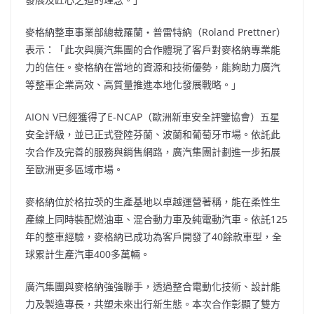
麥格納整車事業部總裁羅蘭・普雷特納（Roland Prettner）
表示：「此次與廣汽集團的合作體現了客戶對麥格納專業能
力的信任。麥格納在當地的資源和技術優勢，能夠助力廣汽
等整車企業高效、高質量推進本地化發展戰略。」
AION V已經獲得了E-NCAP（歐洲新車安全評鑒協會）五星
安全評級，並已正式登陸芬蘭、波蘭和葡萄牙市場。依託此
次合作及完善的服務與銷售網路，廣汽集團計劃進一步拓展
至歐洲更多區域市場。
麥格納位於格拉茨的生產基地以卓越運營著稱，能在柔性生
產線上同時裝配燃油車、混合動力車及純電動汽車。依託125
年的整車經驗，麥格納已成功為客戶開發了40餘款車型，全
球累計生產汽車400多萬輛。
廣汽集團與麥格納強強聯手，透過整合電動化技術、設計能
力及製造專長，共塑未來出行新生態。本次合作彰顯了雙方