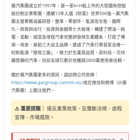
廣汽集團成立於1997年，是一家A+H股上市的大型國有控股
股份制企業集團，連續13年入選《財富》世界500強。廣汽集
團主營業務涵蓋研發、整車、零部件、能源及生態、國際
化、商貿與出行、投資與金融等七大板塊，構建了燃油、純
電、混動、插混及增程汽車完整研發與生產體系，打造了傳
祺、埃安、昊鉑三大自主品牌，建成了汽車行業首家且唯一
的新能源「燈塔工廠」，致力於生產高品質、高科技、可持
續發展的汽車，目前全球已累計收穫超2800萬使用者信賴。
關於廣汽集團更多的資訊，請訪問公司官網：
https://www.gacgroup.com/en-eu/
或在微信和微博（@廣
汽集團）上關注我們。
⚠️ 重要提醒：
違反產業政策、反壟斷法規、虛假
宣傳、市場風險。