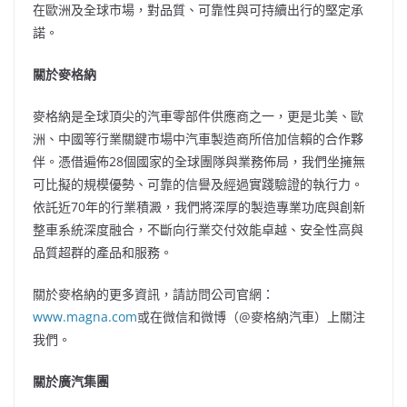
在歐洲及全球市場，對品質、可靠性與可持續出行的堅定承
諾。
關於麥格納
麥格納是全球頂尖的汽車零部件供應商之一，更是北美、歐
洲、中國等行業關鍵市場中汽車製造商所倍加信賴的合作夥
伴。憑借遍佈28個國家的全球團隊與業務佈局，我們坐擁無
可比擬的規模優勢、可靠的信譽及經過實踐驗證的執行力。
依託近70年的行業積澱，我們將深厚的製造專業功底與創新
整車系統深度融合，不斷向行業交付效能卓越、安全性高與
品質超群的產品和服務。
關於
麥格納的更多資訊
，請訪問公司官網：
www.magna.com
或在微信和微博（@麥格納汽車）上關注
我們。
關於廣汽集團