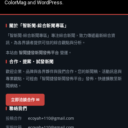
ColorMag
and
WordPress
.
關於「智新聞-綜合新聞專區」
「智新聞-綜合新聞專區」專注綜合新聞，致力傳遞最新綜合資
訊，為各界讀者提供可信的綜合觀點與分析。
本站由
智聞捷發新聞發佈平台
營運。
合作・提案・試發新聞
歡迎企業、品牌與各界夥伴與我們合作。您的新聞稿、活動訊息與
專業觀點，可經由「智聞捷發新聞發佈平台」發佈，快速擴散至新
聞網絡。
立即洽談合作 ✉
聯絡我們
投稿合作
ecoyah+110@gmail.com
客服信箱
ecoyah+110@gmail.com