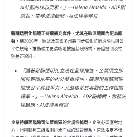
AI
計劃的核心要素。
」
—Helena Almeida
，ADP
副
總裁、常務法律顧問、AI
法律事務官
薪酬透明化規範正持續擴充套件，尤其在歐盟範圍內更為顯
著。
到2026年，歐盟及美國多州將同步強化薪酬透明化與公
平性規範，推動僱主更清晰地披露薪酬結構、晉陞機制及性
別差距資料。
「
隨著薪酬透明化立法在全球推進，企業須立即
開展薪酬水平的內外雙重評估，確保現有薪酬區
間既公平具競爭力，又嚴格基於客觀的工作相關
標準。
」
—Helena Almeida
，ADP
副總裁、常務法
律顧問、AI
法律事務官
企業持續面臨跨司法管轄區的合規性挑戰。
企業必須應對地
方、州與聯邦三級規則拼湊而成的監管體系，這些規定不僅