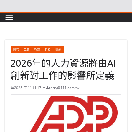
Skip
to
content
國際
工商
教育
科技
財經
2026年的人力資源將由AI
創新對工作的影響所定義
2025 年 11 月 17 日
terry@111.com.tw