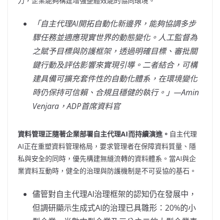
力，企業能夠構建增強整體效能的協同環境。
「
自主代理AI
開拓自動化新邊界，能夠協調多步
驟任務並適應現實世界的動態變化。人工監督為
之賦予目標與防護框架，透過明確目標、審批關
鍵行動及評估影響來實現引導。二者結合，可構
建具備可擴充套件性的自動化體系，在環境變化
時仍保持可信賴、合規且穩健的執行。
」
—Amin
Venjara
，ADP
首席資料官
資料管理正隨著企業部署自主代理AI
而持續演進。
自主代理
AI正在重塑資料管理格局，要求管理者在保障資料質量、隱
私與安全的同時，優先構建無縫流轉的資料體系。當AI與企
業資料互動時，健全的治理與防護機制是不可妥協的基石。
儘管對自主代理AI治理框架的認知仍在發展中，
但調研顯示生成式AI的治理已具雛形：20%的小