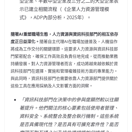
型企業、半數中型企業及三分之二的大型企業表
示已建立相關流程（《企業人力資源管理模
式》，ADP內部分析，2025年）。
隨著AI
重塑職場生態，人力資源與資訊科技部門的相互依存
度正日益深化。
隨著自主代理AI在職場加速普及，人機協作
將成為工作交付的關鍵環節，這要求人力資源與資訊科技部
門緊密配合，確保工作高效且負責任地完成，從而推動業務
持續發展。對人力資源管理者而言，成功將越來越依賴於資
訊科技部門在選擇、實施和管理複雜技術方面的專業能力。
與此同時，資訊科技部門也需要依靠人力資源部門提供關於
這些工具在應用採納及人文影響方面的洞察。
「
資訊科技部門在決策中的參與度顯然較以往顯
著提升。他們關注的核心要素包括使用者管理、
資料安全、系統整合及整合執行機制。這些系統
是否具備現代性？是否具有可擴充套件性？能否