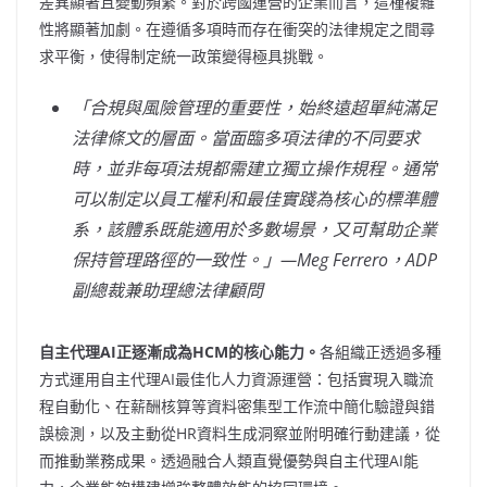
差異顯著且變動頻繁。對於跨國運營的企業而言，這種複雜
性將顯著加劇。在遵循多項時而存在衝突的法律規定之間尋
求平衡，使得制定統一政策變得極具挑戰。
「
合規與風險管理的重要性，始終遠超單純滿足
法律條文的層面。當面臨多項法律的不同要求
時，並非每項法規都需建立獨立操作規程。通常
可以制定以員工權利和最佳實踐為核心的標準體
系，該體系既能適用於多數場景，又可幫助企業
保持管理路徑的一致性。
」
—Meg Ferrero
，ADP
副總裁兼助理總法律顧問
自主代理AI
正逐漸成為HCM
的核心能力。
各組織正透過多種
方式運用自主代理AI最佳化人力資源運營：包括實現入職流
程自動化、在薪酬核算等資料密集型工作流中簡化驗證與錯
誤檢測，以及主動從HR資料生成洞察並附明確行動建議，從
而推動業務成果。透過融合人類直覺優勢與自主代理AI能