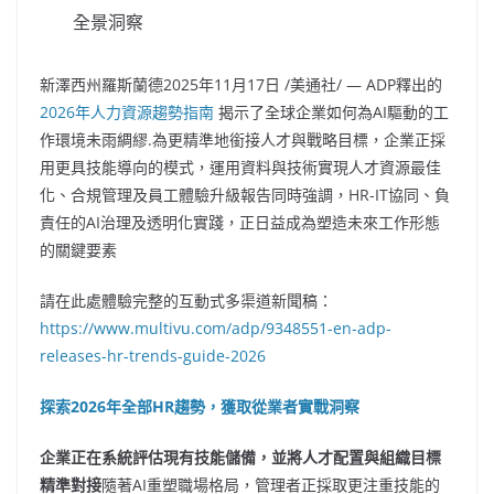
全景洞察
新澤西州羅斯蘭德
2025年11月17日
/美通社/ — ADP釋出的
2026年人力資源趨勢指南
揭示了全球企業如何為AI驅動的工
作環境未雨綢繆.為更精準地銜接人才與戰略目標，企業正採
用更具技能導向的模式，運用資料與技術實現人才資源最佳
化、合規管理及員工體驗升級報告同時強調，HR-IT協同、負
責任的AI治理及透明化實踐，正日益成為塑造未來工作形態
的關鍵要素
請在此處體驗完整的互動式多渠道新聞稿：
https://www.multivu.com/adp/9348551-en-adp-
releases-hr-trends-guide-2026
探索2026
年全部HR
趨勢，獲取從業者實戰洞察
企業正在系統評估現有技能儲備，並將人才配置與組織目標
精準對接
隨著AI重塑職場格局，管理者正採取更注重技能的