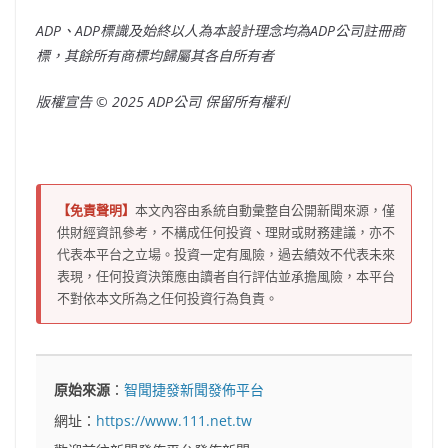
ADP
、ADP
標識及始終以人為本設計理念均為ADP
公司註冊商
標，其餘所有商標均歸屬其各自所有者
版權宣告 ©
2025 ADP
公司
保留所有權利
【免責聲明】
本文內容由系統自動彙整自公開新聞來源，僅
供財經資訊參考，不構成任何投資、理財或財務建議，亦不
代表本平台之立場。投資一定有風險，過去績效不代表未來
表現，任何投資決策應由讀者自行評估並承擔風險，本平台
不對依本文所為之任何投資行為負責。
原始來源
：
智聞捷發新聞發佈平台
網址：
https://www.111.net.tw