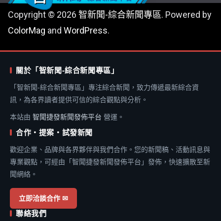
Copyright © 2026
智新聞-綜合新聞專區
. Powered by
ColorMag
and
WordPress
.
關於「智新聞-綜合新聞專區」
「智新聞-綜合新聞專區」專注綜合新聞，致力傳遞最新綜合資
訊，為各界讀者提供可信的綜合觀點與分析。
本站由
智聞捷發新聞發佈平台
營運。
合作・提案・試發新聞
歡迎企業、品牌與各界夥伴與我們合作。您的新聞稿、活動訊息與
專業觀點，可經由「智聞捷發新聞發佈平台」發佈，快速擴散至新
聞網絡。
立即洽談合作 ✉
聯絡我們