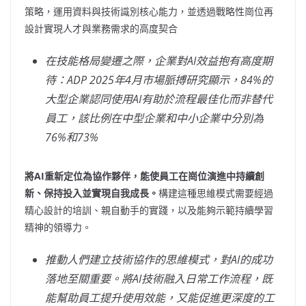
策略，運用資料與技術識別核心能力，並透過戰略性崗位再
設計實現人才與業務需求的高度契合
在技能格局變遷之際，企業對AI
效益抱有高度期
待：ADP 2025
年4
月市場脈搏研究顯示，84%
的
大型企業認同使用AI
有助於流程最佳化而非替代
員工，該比例在中型企業和中小企業中分別為
76%
和73%
將AI
重新定位為協作夥伴，能使員工在崗位演進中持續創
新、保持投入並實現自我成長。
構建這種思維模式需要經過
精心設計的培訓、親自動手的實踐，以及能夠示範持續學習
精神的領導力。
推動人們建立技術協作的思維模式，對AI
的成功
落地至關重要。將AI
技術融入日常工作流程，既
能幫助員工提升使用效能，又能促進更深度的工