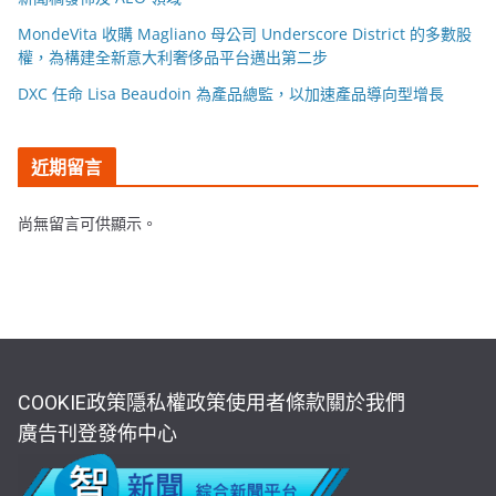
MondeVita 收購 Magliano 母公司 Underscore District 的多數股
權，為構建全新意大利奢侈品平台邁出第二步
DXC 任命 Lisa Beaudoin 為產品總監，以加速產品導向型增長
近期留言
尚無留言可供顯示。
COOKIE政策
隱私權政策
使用者條款
關於我們
廣告刊登
發佈中心