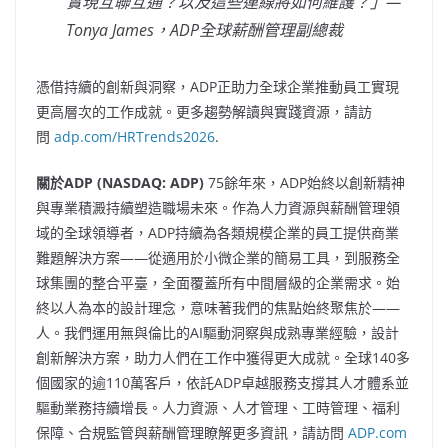
實現互聯互通？以及這些連線將如何維護？
」
—
Tonya James
，ADP
全球薪酬管理副總裁
憑借持續的創新與洞察，ADP正助力全球企業推動員工實現
更高層次的工作成就。更多趨勢解讀與實踐資源，請訪
問
adp.com/HRTrends2026
.
關於ADP (NASDAQ: ADP)
75餘年來，ADP始終以創新精神
與專業積澱持續塑造職場未來。作為人力資源與薪酬管理領
域的全球領導者，ADP持續為各類規模企業的員工提供商業
難題解決方案——從適用於小微企業的簡易工具，到服務全
球集團的整合平臺，全面覆蓋所有中間層級的企業需求。始
終以人為本的設計理念，意味著我們的焦點始終聚焦於——
人。我們運用無與倫比的AI驅動洞察與成熟專業經驗，設計
創新解決方案，助力人們在工作中獲得更大成就。全球140多
個國家的逾110萬客戶，依託ADP卓越服務支撐其人才體系並
驅動業務持續增長。人力資源、人才管理、工時管理、福利
保障、合規監管與薪酬管理瞭解更多資訊，請訪問
ADP.com