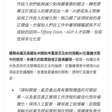
作投入他們能夠減少對具體事務的關注，轉而更
專注於滿足人的需求如此一來，AI
便成為人際聯
結與工作投入的催化劑，既凸顯了這項技術的真
正價值，也幫助人們在工作中獲得歸屬感與不可
或缺的認同—Tiffany Davis
，ADP
人才招聘、包容
性與多元化官
隨著各國及美國各州開始考量是否及如何規範AI
在僱傭決策
中的使用，多樣化的監管路徑正逐漸顯現。
歐盟、科羅拉多
州及其他司法管轄區的立法均強調，在僱傭場景中使用AI必
須設定防護機制，並實施更嚴格的限制、透明化及審計要
求。
「
資料開發，能否產出具有實際價值的可靠結
果，以及是否真正實現工作流程的最佳化而非複
雜化。保持人工監督、確保員工知情權、定期監
測輸出結果及提前應對潛在問題，是構建負責任