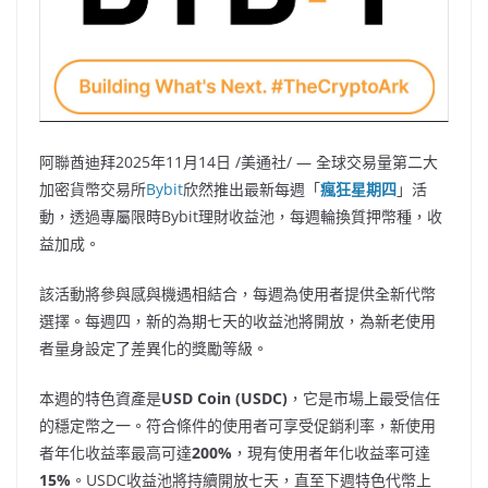
阿聯酋迪拜
2025年11月14日
/美通社/ —
全球交易量第二大
加密貨幣交易所
Bybit
欣然推出最新每週「
瘋狂星期四
」活
動
，透過專屬限時
Bybit
理財收益池
，每週輪換質押幣種，收
益加成。
該活動將參與感與機遇相結合，每週為使用者提供全新代幣
選擇。每週四，新的為期七天的收益池將開放，為新老使用
者量身設定了差異化的獎勵等級。
本週的
特色資產是
USD Coin (USDC)
，
它是市場上最受信任
的穩定幣之一。符合條件的使用者可享受促銷利率，新使用
者年化收益率最高可達
200%
，現有使用者年化收益率可達
15%
。USDC收益池將持續開放七天，直至下週特色代幣上