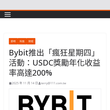
Skip
to
content
即時
科技
財經
Bybit推出「瘋狂星期四」
活動：USDC獎勵年化收益
率高達200%
2025 年 11 月 14 日
terry@111.com.tw