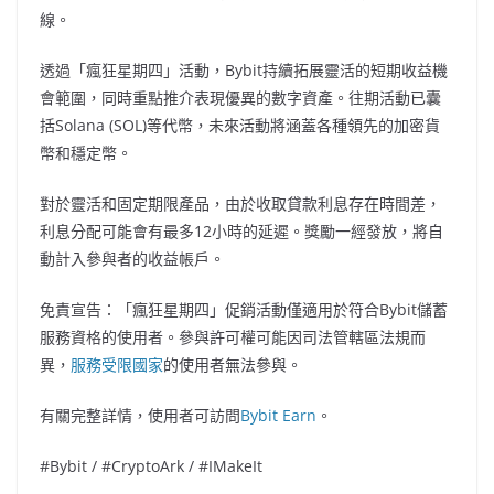
線。
透過「瘋狂星期四」活動，Bybit持續拓展靈活的短期收益機
會範圍，同時重點推介表現優異的數字資產。往期活動已囊
括Solana (SOL)等代幣，未來活動將涵蓋各種領先的加密貨
幣和穩定幣。
對於靈活和固定期限產品，由於收取貸款利息存在時間差，
利息分配可能會有最多12小時的延遲。獎勵一經發放，將自
動計入參與者的收益帳戶。
免責宣告：「瘋狂星期四」促銷活動僅適用於符合Bybit儲蓄
服務資格的使用者。參與許可權可能因司法管轄區法規而
異，
服務受限國家
的使用者無法參與。
有關完整詳情，使用者可訪問
Bybit Earn
。
#Bybit / #CryptoArk / #IMakeIt