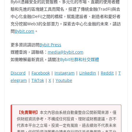
Bybit憑藉安全的託管服務、多元化的市場、直觀的使用者體
驗和先進的區塊鏈工具而聞名，搭建了傳統金融(TradFi)與去
中心化金融(DeFi)之間的橋樑，賦能建設者、創造者和愛好者
充分挖掘Web3的全部潛力。探索去中心化金融的未來，請訪
問
Bybit.com
。
更多資訊請訪問
Bybit Press
媒體垂詢，請聯絡：
media@bybit.com
如需瞭解最新資訊，請關注
Bybit社群和社交媒體
Discord
|
Facebook
|
Instagram
|
LinkedIn
|
Reddit
|
T
elegram
|
TikTok
|
X
|
Youtube
【免責聲明】
本文內容由系統自動彙整自公開新聞來源，僅
供財經資訊參考，不構成任何投資、理財或財務建議，亦不
代表本平台之立場。投資一定有風險，過去績效不代表未來
表現，任何投資決策應由讀者自行評估並承擔風險，本平台