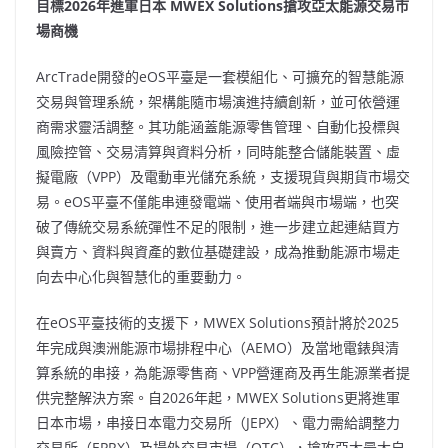
目標
2026年進軍日本 MWEX Solutions搶攻亞太能源交易市
場商機
ArcTrade開發的eOS平臺是一套模組化、可擴充的智慧能源
交易與管理系統，架構能隨市場演進持續創新，並可依營運
商需求靈活調整。其功能涵蓋能源零售管理、自動化投標與
風險控管、交易清算與資料分析，同時能整合儲能裝置、虛
擬電廠（VPP）及電動車光儲充系統，支援現貨與期貨市場交
易。eOS平臺不僅能串連發電端、使用者端與市場端，也突
破了傳統交易系統彈性不足的限制，進一步建立起連結買方
與賣方、資料與資產的數位基礎建設，成為推動能源市場走
向去中心化與智慧化的重要動力。
在eOS平臺技術的支援下，MWEX Solutions預計將於2025
年完成與澳洲能源市場排程中心（AEMO）及當地電錶與清
算系統的串接，為能源零售商、VPP營運商及再生能源業者提
供完整解決方案。自2026年起，MWEX Solutions更將進軍
日本市場，串接日本電力交易所（JEPX）、電力需給調整力
交易所（EPRX）及場外交易市場（OTC），搶攻亞太最大自