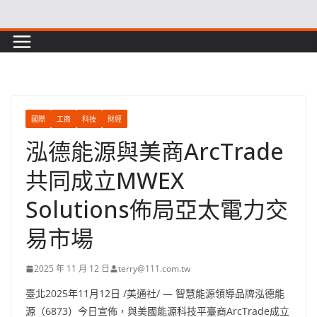
Skip
to
content
國際
工商
科技
財經
泓德能源與美商ArcTrade
共同成立MWEX
Solutions佈局亞太電力交
易市場
2025 年 11 月 12 日
terry@111.com.tw
臺北
2025年11月12日
/美通社/ — 智慧能源領導品牌泓德能
源（6873）今日宣佈，與美國能源科技平臺商ArcTrade成立