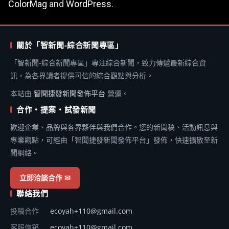
ColorMag
and
WordPress
.
關於「智新聞-綜合新聞專區」
「智新聞-綜合新聞專區」專注綜合新聞，致力傳遞最新綜合資
訊，為各界讀者提供可信的綜合觀點與分析。
本站由
智聞捷發新聞發佈平台
營運。
合作・提案・試發新聞
歡迎企業、品牌與各界夥伴與我們合作。您的新聞稿、活動訊息與
專業觀點，可經由「智聞捷發新聞發佈平台」發佈，快速擴散至新
聞網絡。
立即洽談合作 ✉
聯絡我們
投稿合作
ecoyah+110@gmail.com
客服信箱
ecoyah+110@gmail.com