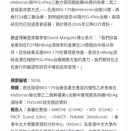
elebsiran與PEG-IFNα三聯方案同期給藥48周的效果；其二
是探索序貫方式——先用BRII-179和elebsiran治療24周，再
進行24週三聯治療，對照組則接受48周PEG-IFNα治療。兩項
研究均已完成患者招募，預計將在2026年公佈EOT資料。
騰盛博藥首席醫學官David Margolis博士表示：「我們欣喜
地看到在EOT時HBsAg清除率的差異在24周隨訪中得以保
持。這些結果支援BRII-179在實現更快速、更持久HBsAg清
除及潛在縮短PEG-IFNα治療週期方面的潛力。我們期待在正
在進行的驗證性研究中確認這些發現。」
摘要編號：
5036
標題：
既往接受BRII-179治療並產生應答的慢性乙肝患者在
elebsiran聯合聚乙二醇幹擾素α治療中實現更高持續HBsAg
清除率：ENSURE研究隨訪資料
報告人：
黃麗虹教授，MBChB（CUHK），MD（CUHK），
FRCP（Lond, Edin），FHKCP，FHKAM（Medicine），香
港中文大學醫學資料分析中心（MDAC）及香港中文大學內