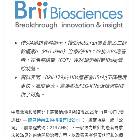
佇列
4
隨訪資料顯示，接受
elebsiran
聯合聚乙二醇
幹擾素
α
（
PEG-IFNα
）治療的
BRII-179
抗
-HBs
應答
者，在治療結束（
EOT
）後
24
周仍維持
HBsAg
清
除狀態。
資料表明，
BRII-179
抗
-HBs
應答者
HBsAg
下降速度
更快、幅度更大，這為縮短
PEG-IFN
α治療週期提
供了可能。
中國北京和美國北卡羅萊納州達勒姆市
2025年11月10日
/美
通社/ —
騰盛博藥生物科技有限公司
（「騰盛博藥」或「公
司」，股票程式碼：2137.HK），一家致力於針對患者需求
未被滿足的疾病開發治療方案，以改善患者健康狀況和治療