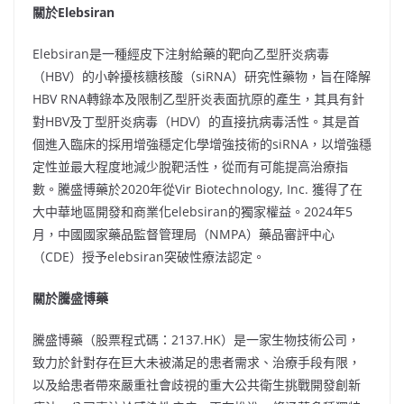
關於Elebsiran
Elebsiran是一種經皮下注射給藥的靶向乙型肝炎病毒
（HBV）的小幹擾核糖核酸（siRNA）研究性藥物，旨在降解
HBV RNA轉錄本及限制乙型肝炎表面抗原的產生，其具有針
對HBV及丁型肝炎病毒（HDV）的直接抗病毒活性。其是首
個進入臨床的採用增強穩定化學增強技術的siRNA，以增強穩
定性並最大程度地減少脫靶活性，從而有可能提高治療指
數。騰盛博藥於2020年從Vir Biotechnology, Inc. 獲得了在
大中華地區開發和商業化elebsiran的獨家權益。2024年5
月，中國國家藥品監督管理局（NMPA）藥品審評中心
（CDE）授予elebsiran突破性療法認定。
關於騰盛博藥
騰盛博藥（股票程式碼：2137.HK）是一家生物技術公司，
致力於針對存在巨大未被滿足的患者需求、治療手段有限，
以及給患者帶來嚴重社會歧視的重大公共衛生挑戰開發創新