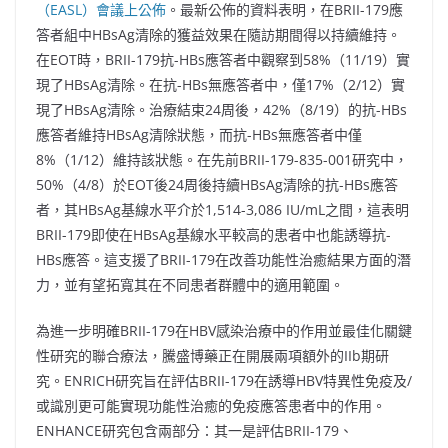
（EASL）會議上公佈
。最新公佈的資料表明，在BRII-179應
答者組中HBsAg清除的獲益效果在隨訪期間得以持續維持。
在EOT時，BRII-179抗-HBs應答者中觀察到58%（11/19）實
現了HBsAg清除。在抗-HBs無應答者中，僅17%（2/12）實
現了HBsAg清除。治療結束24周後，42%（8/19）的抗-HBs
應答者維持HBsAg清除狀態，而抗-HBs無應答者中僅
8%（1/12）維持該狀態。在先前BRII-179-835-001研究中，
50%（4/8）於EOT後24周後持續HBsAg清除的抗-HBs應答
者，其HBsAg基線水平介於1,514-3,086 IU/mL之間，這表明
BRII-179即使在HBsAg基線水平較高的患者中也能誘導抗-
HBs應答。這支援了BRII-179在改善功能性治癒結果方面的潛
力，並有望拓寬其在不同患者群體中的適用範圍。
為進一步明確BRII-179在HBV感染治療中的作用並最佳化關鍵
性研究的聯合療法，騰盛博藥正在開展兩項額外的IIb期研
究。ENRICH研究旨在評估BRII-179在誘導HBV特異性免疫及/
或識別更可能實現功能性治癒的免疫應答患者中的作用。
ENHANCE研究包含兩部分：其一是評估BRII-179、