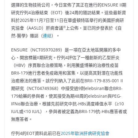
選擇的生物技術公司，今日宣佈了其正在進行的ENSURE II期
研究佇列4治療結束（EOT）後24周的隨訪結果。這些最新資
料於2025年11月7日至11日在華盛頓特區舉行的美國肝病研
®
究協會（AASLD）肝病會議
上公佈，並已同步發表於《自
然-醫學》雜誌（
連結
）。
ENSURE（NCT05970289）是一項在亞太地區開展的多中
心、開放標籤II期研究。佇列4評估了一種創新的乙型肝炎
（HBV）序貫聯合治療策略，利用騰盛博藥的治療性疫苗
BRII-179進行患者免疫啟用和富集，以提高其對潛在功能性
治癒療法的應答。該佇列納入了此前在BRII-179-835-001 II
期研究（NCT04749368）中接受過9劑elebsiran聯合BRII-
179給藥的參與者，使其接受為期48周的elebsiran與PEG-
IFNα聯合治療。根據先前研究中抗-HBs滴度峰值水平（≥10
IU/L或<10 IU/L），參與者被定義為BRII-179抗-HBs應答者或
無應答者。
佇列4的EOT資料此前已在
2025年歐洲肝病研究協會