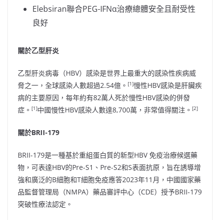
Elebsiran聯合PEG-IFNα治療總體安全且耐受性
良好
關於乙型肝炎
乙型肝炎病毒（HBV）感染是世界上最重大的感染性疾病威
[1]
脅之一，全球感染人數超過2.54億。
慢性HBV感染是肝臟疾
病的主要原因，每年約有82萬人死於慢性HBV感染的併發
[1]
[2]
症。
中國慢性HBV感染人數達8,700萬，非常值得關注。
關於BRII-179
BRII-179是一種基於重組蛋白質的新型HBV 免疫治療候選藥
物，可表達HBV的Pre-S1、Pre-S2和S表面抗原，旨在誘導增
強和廣泛的B細胞和T細胞免疫應答2023年11月，中國國家藥
品監督管理局（NMPA）藥品審評中心（CDE）授予BRII-179
突破性療法認定。