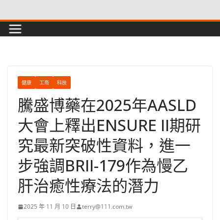
Skip
to
content
健康
工商
科技
騰盛博藥在2025年AASLD
大會上釋出ENSURE II期研
究最新突破性資料，進一
步強調BRII-179作為慢乙
肝治癒性療法的潛力
2025 年 11 月 10 日
terry@111.com.tw