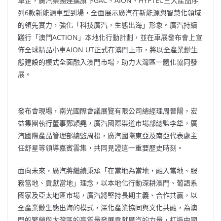
車企，廣汽集團連攜旗下GAC、AION、HYPTEC三大產品序
列6款新能源車型到場，全面展示廣汽在新能源與智慧化領域
的領先實力，強化「科技廣汽，生態出海」形象。廣汽持續
踐行「澳門ACTION」本地化行動計劃，並在車展發布會上宣
佈全球精品小車AION UT正式在澳門上市，將以全產業鏈生
態建設的模式全面融入澳門市場，助力大灣區一體化協同發
展。
發布會現場，南光國際會議展覽有限公司總經理周晉陽，宏
益集團執行董事鄭穎堯，廣汽國際渠道市場部總監李牮，廣
汽國際產品管理部總監周松，廣汽國際東亞及南亞代表處主
任舒星等領導嘉賓雲集，共同見證這一重要歷史時刻。
面向未來，廣汽將繼續秉承「在當地為當地，融入當地、服
務當地、貢獻當地」理念，以本地化行動深耕澳門、葡語系
國家及亞太地區市場，廣汽將堅持長期主義、合作共贏，以
全產業鏈生態出海的模式，深化產業協同與文化共融，為澳
門的繁榮與大灣區的高質量發展貢獻廣汽的力量，打造中國