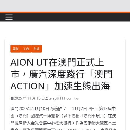
Skip
to
content
國際
工商
財經
AION UT在澳門正式上
市，廣汽深度踐行「澳門
ACTION」加速生態出海
2025 年 11 月 10 日
terry@111.com.tw
澳門
2025年11月10日
/美通社/ — 11月7日-9日，第15屆中
國（澳門）國際汽車博覽會（以下簡稱「澳門車展」）在澳
門威尼斯人金光會展中心盛大舉行。作為粵港澳大灣區本土