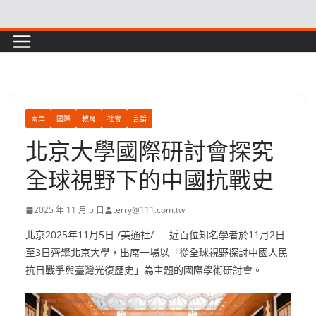
Skip
to
content
兩岸
國際
教育
社會
言論
北京大學國際研討會探究
全球視野下的中國抗戰史
2025 年 11 月 5 日
terry@111.com.tw
北京
2025年11月5日
/美通社/ — 近百位知名學者於11月2日
至3日齊聚北京大學，出席一場以「從全球視野探討中國人民
抗日戰爭與臺灣光復歷史」為主題的國際學術研討會。