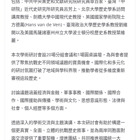
包括：中共中央黨史和文獻研究院研究員章百家、臺灣「中
研院」近代史研究所研究員呂芳上、北京大學歷史學系訪問
講席教授、劍橋大學中國現代史教授、英國國家學術院院士
方德萬(
Hans van de Ven
)、臺灣政治大學歷史學系教授劉維
開以及美國馬薩諸塞州州立大學波士頓分校歷史系教授葉維
麗。
本次學術研討會設20場分組會議和1場圓桌論壇，為與會者提
供了聚焦抗戰史不同領域議題的寶貴機會。國際化和多元化
的研討氛圍打破了地域與學科界限，推動學者從多維度重新
審視這段歷史。
討論議題涵蓋經濟與金融、軍事事務、國際關係、國際合
作、國際援助與傳播、學術與文化、思想意識形態、法律與
社會、個人經歷等多個方面。
透過深入的學術交流與主題演講，本次研討會有助於構建一
個更真實、全面、立體的抗戰歷史敘事，並為兩岸同胞面對
面交流提供了重要契機，增進團結，共同推進祖國統一大