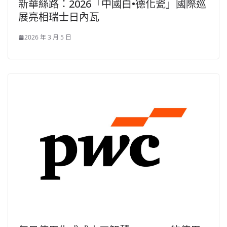
新華絲路：2026「中國白•德化瓷」國際巡
展亮相瑞士日內瓦
2026 年 3 月 5 日