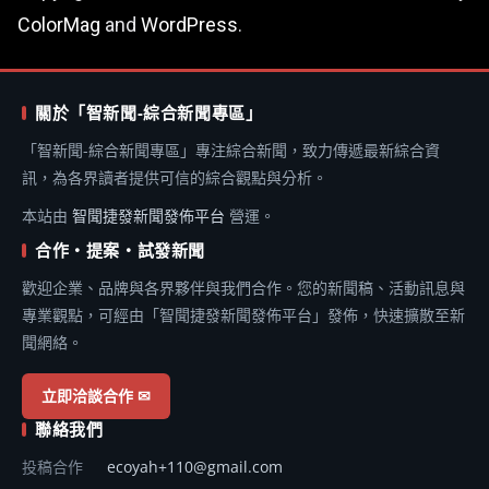
ColorMag
and
WordPress
.
關於「智新聞-綜合新聞專區」
「智新聞-綜合新聞專區」專注綜合新聞，致力傳遞最新綜合資
訊，為各界讀者提供可信的綜合觀點與分析。
本站由
智聞捷發新聞發佈平台
營運。
合作・提案・試發新聞
歡迎企業、品牌與各界夥伴與我們合作。您的新聞稿、活動訊息與
專業觀點，可經由「智聞捷發新聞發佈平台」發佈，快速擴散至新
聞網絡。
立即洽談合作 ✉
聯絡我們
投稿合作
ecoyah+110@gmail.com