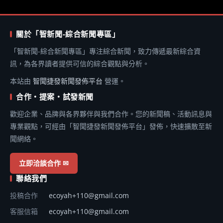
關於「智新聞-綜合新聞專區」
「智新聞-綜合新聞專區」專注綜合新聞，致力傳遞最新綜合資
訊，為各界讀者提供可信的綜合觀點與分析。
本站由
智聞捷發新聞發佈平台
營運。
合作・提案・試發新聞
歡迎企業、品牌與各界夥伴與我們合作。您的新聞稿、活動訊息與
專業觀點，可經由「智聞捷發新聞發佈平台」發佈，快速擴散至新
聞網絡。
立即洽談合作 ✉
聯絡我們
投稿合作
ecoyah+110@gmail.com
客服信箱
ecoyah+110@gmail.com