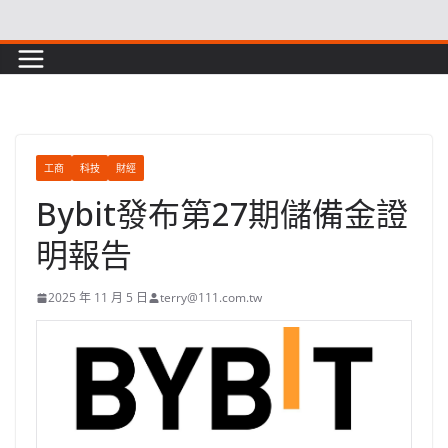
Skip
to
content
工商
科技
財經
Bybit發布第27期儲備金證
明報告
2025 年 11 月 5 日
terry@111.com.tw