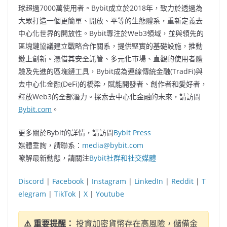
球超過7000萬使用者。Bybit成立於2018年，致力於透過為
大眾打造一個更簡單、開放、平等的生態體系，重新定義去
中心化世界的開放性。Bybit專注於Web3領域，並與領先的
區塊鏈協議建立戰略合作關系，提供堅實的基礎設施，推動
鏈上創新。憑借其安全託管、多元化市場、直觀的使用者體
驗及先進的區塊鏈工具，Bybit成為連線傳統金融(TradFi)與
去中心化金融(DeFi)的橋梁，賦能開發者、創作者和愛好者，
釋放Web3的全部潛力。探索去中心化金融的未來，請訪問
Bybit.com
。
更多關於Bybit的詳情，請訪問
Bybit Press
媒體垂詢，請聯系：
media@bybit.com
瞭解最新動態，請關注
Bybit社群和社交媒體
Discord
|
Facebook
|
Instagram
|
LinkedIn
|
Reddit
|
T
elegram
|
TikTok
|
X
|
Youtube
⚠️ 重要提醒：
投資加密貨幣存在高風險，儲備金