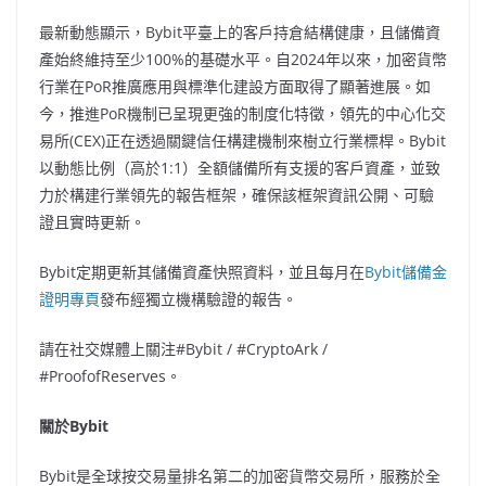
最新動態顯示，Bybit平臺上的客戶持倉結構健康，且儲備資
產始終維持至少100%的基礎水平。自2024年以來，加密貨幣
行業在PoR推廣應用與標準化建設方面取得了顯著進展。如
今，推進PoR機制已呈現更強的制度化特徵，領先的中心化交
易所(CEX)正在透過關鍵信任構建機制來樹立行業標桿。Bybit
以動態比例（高於1:1）全額儲備所有支援的客戶資產，並致
力於構建行業領先的報告框架，確保該框架資訊公開、可驗
證且實時更新。
Bybit定期更新其儲備資產快照資料，並且每月在
Bybit儲備金
證明專頁
發布經獨立機構驗證的報告。
請在社交媒體上關注#Bybit / #CryptoArk /
#ProofofReserves。
關於
Bybit
Bybit是全球按交易量排名第二的加密貨幣交易所，服務於全