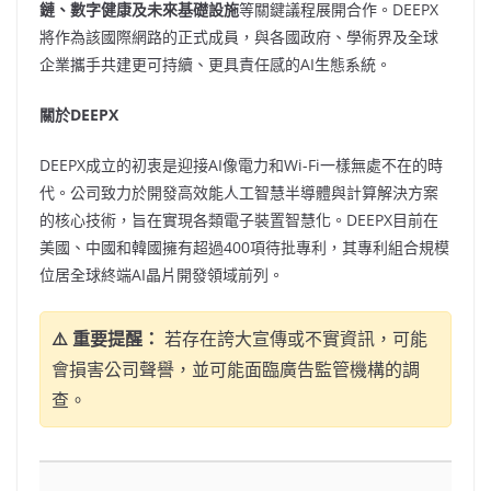
鏈、數字健康及未來基礎設施
等關鍵議程展開合作。DEEPX
將作為該國際網路的正式成員，與各國政府、學術界及全球
企業攜手共建更可持續、更具責任感的AI生態系統。
關於
DEEPX
DEEPX成立的初衷是迎接AI像電力和Wi-Fi一樣無處不在的時
代。公司致力於開發高效能人工智慧半導體與計算解決方案
的核心技術，旨在實現各類電子裝置智慧化。DEEPX目前在
美國、中國和韓國擁有超過400項待批專利，其專利組合規模
位居全球終端AI晶片開發領域前列。
⚠️ 重要提醒：
若存在誇大宣傳或不實資訊，可能
會損害公司聲譽，並可能面臨廣告監管機構的調
查。