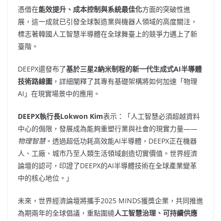
憑借在
能效提升、成本控制與系統最佳化
方面的突破性進
展，這一成就已引發全球製造業與機器人領域的高度關注，
標志著韓國人工智慧半導體在全球舞臺上的競爭力邁上了新
臺階。
DEEPX還發布了
基於三星
2納米制程的新一代生成式AI半導體
技術路線圖
，詳細闡釋了其專有基礎架構將如何加速「物理
AI」在現實場景中的應用。
DEEPX執行長Lokwon Kim
表示：「人工智慧必須超越資料
中心的侷限，發展成為能夠重塑行業與社會的現實力量——
物理智慧
。透過超低功耗高效能AI半導體，DEEPX正在機器
人、工廠、城市乃至人類生活領域創造切實價值。世界經濟
論壇的認可，印證了DEEPX的AI半導體技術在全球產業變革
中的核心地位。」
未來，世界經濟論壇將攜手2025 MINDS獲獎企業，共同推進
為期兩年的全球倡議，重點圍繞
人工智慧治理、可持續供應