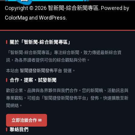
Copyright © 2026
智新聞-綜合新聞專區
. Powered by
ColorMag
and
WordPress
.
關於「智新聞-綜合新聞專區」
「智新聞-綜合新聞專區」專注綜合新聞，致力傳遞最新綜合資
訊，為各界讀者提供可信的綜合觀點與分析。
本站由
智聞捷發新聞發佈平台
營運。
合作・提案・試發新聞
歡迎企業、品牌與各界夥伴與我們合作。您的新聞稿、活動訊息與
專業觀點，可經由「智聞捷發新聞發佈平台」發佈，快速擴散至新
聞網絡。
立即洽談合作 ✉
聯絡我們