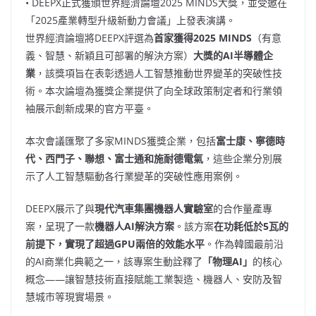
• DEEPX正式獲頒世界經濟論壇2025 MINDS大獎，並受邀在
「2025產業轉型升級新動力會議」上發表演講。
世界經濟論壇將DEEPX評選為
首家獲得
2025 MINDS
（有意
義、智慧、新穎且可部署的解決方案）
大獎的
AI半導體企
業
，該獎項旨在表彰透過人工智慧推動世界變革的突破性技
術。本次論壇為獲獎企業提供了向全球政策制定者和行業領
袖展示創新成果的官方平臺。
本次會議匯聚了多家MINDS獲獎企業，包括
富士康、寧德時
代、西門子、聯想、富士通和施耐德電氣
，這些企業分別展
示了人工智慧驅動各行業變革的突破性應用案例。
DEEPX展示了與
現代汽車集團機器人實驗室
的合作量產專
案，呈現了一款
機器人
AI解決方案
。該方案
在功耗低於
5瓦的
前提下，實現了超過GPU兩倍的效能水平
。作為韓國最前沿
的AI商業化典範之一，該專案生動詮釋了
「
物理
AI」
的核心
概念——讓智慧技術直接賦能工業製造、機器人、安防及智
慧城市等現實場景。