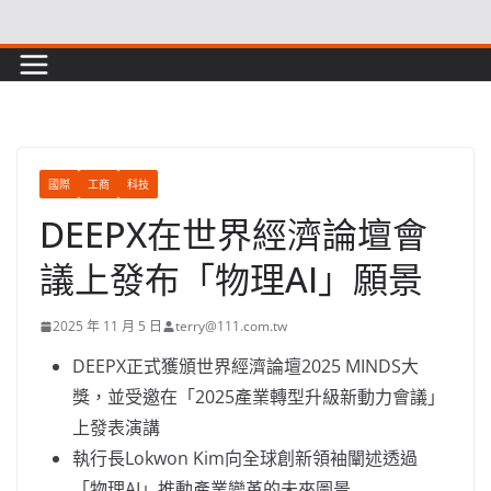
Skip
to
content
國際
工商
科技
DEEPX在世界經濟論壇會
議上發布「物理AI」願景
2025 年 11 月 5 日
terry@111.com.tw
DEEPX正式獲頒世界經濟論壇2025 MINDS大
獎，並受邀在「2025產業轉型升級新動力會議」
上發表演講
執行長Lokwon Kim向全球創新領袖闡述透過
「物理AI」推動產業變革的未來圖景