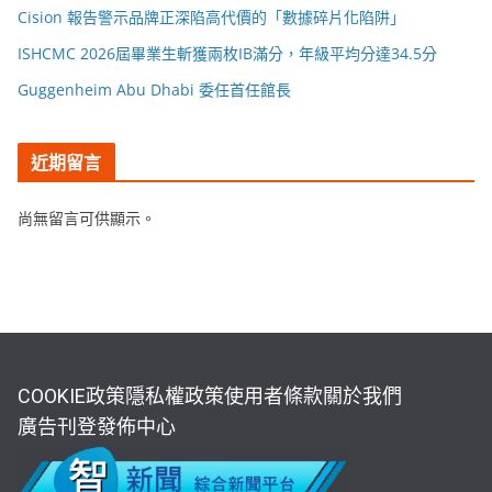
Cision 報告警示品牌正深陷高代價的「數據碎片化陷阱」
ISHCMC 2026屆畢業生斬獲兩枚IB滿分，年級平均分達34.5分
Guggenheim Abu Dhabi 委任首任館長
近期留言
尚無留言可供顯示。
COOKIE政策
隱私權政策
使用者條款
關於我們
廣告刊登
發佈中心