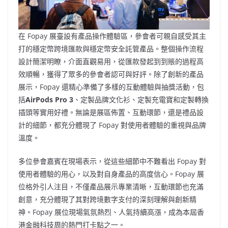
在 Fopay 展臺設有產品操作體驗區，參會者可親自感受其主
打的穩定幣跨境匯款與穩定幣安全託管產品。整個操作流程
設計簡潔明瞭，介面直觀易用，從匯款發起到到賬的過程高
效順暢，獲得了眾多的參會者認可與好評。除了創新的產品
展示，Fopay 還精心準備了多樣的互動體驗與抽獎活動，包
括
AirPods Pro 3
、定製品牌文化衫、定製充電寶和定製轉換
插頭等實用好禮。無論是展區佈置、互動環節，還是禮品設
計的細節，都充分體現了 Fopay 對使用者體驗的重視與品牌
溫度。
多位參會嘉賓在現場表示，從這些細節中不難看出 Fopay 對
使用者體驗的用心，以及對自身產品的高度信心。Fopay 展
位格外引人注目，不僅產品展示專業清晰，互動環節也充滿
創意，充分體現了其對跨境數字支付的深刻理解與創新精
神。Fopay 展位現場氣氛熱烈、人氣持續高漲，成為本屆香
港金融科技周的熱門打卡點之一。