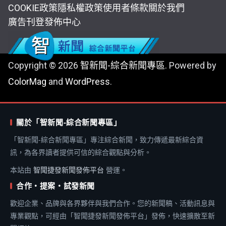
COOKIE政策
隱私權政策
使用者條款
關於我們
廣告刊登
發佈中心
Copyright © 2026
智新聞-綜合新聞專區
. Powered by
ColorMag
and
WordPress
.
關於「智新聞-綜合新聞專區」
「智新聞-綜合新聞專區」專注綜合新聞，致力傳遞最新綜合資
訊，為各界讀者提供可信的綜合觀點與分析。
本站由
智聞捷發新聞發佈平台
營運。
合作・提案・試發新聞
歡迎企業、品牌與各界夥伴與我們合作。您的新聞稿、活動訊息與
專業觀點，可經由「智聞捷發新聞發佈平台」發佈，快速擴散至新