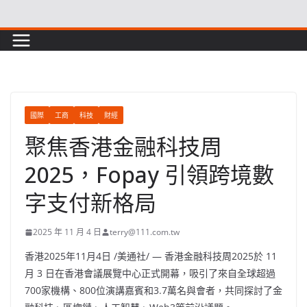
Skip
to
content
國際
工商
科技
財經
聚焦香港金融科技周
2025，Fopay 引領跨境數
字支付新格局
2025 年 11 月 4 日
terry@111.com.tw
香港
2025年11月4日
/美通社/ — 香港金融科技周2025於 11
月 3 日在香港會議展覽中心正式開幕，吸引了來自全球超過
700家機構、800位演講嘉賓和3.7萬名與會者，共同探討了金