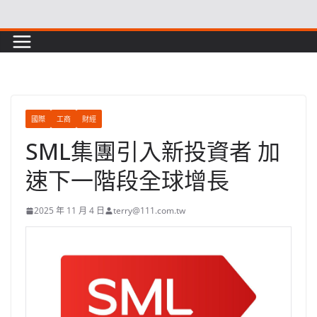
Skip
to
content
國際
工商
財經
SML集團引入新投資者 加
速下一階段全球增長
2025 年 11 月 4 日
terry@111.com.tw