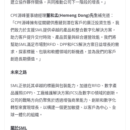
建立協作夥伴關係，共同推動公司下一階段的增長。」
CPE源峰董事總經理
董和孟
(Hemeng Dong)先生
補充道：
「CPE源峰擁有從關鍵供應鏈到潛在客戶的廣泛投資生態，我
們致力於支援SML提供卓越的產品和整合數字化解決方案，
助力客戶提升交付時效、產品質量與綜合運營效能。我們將
幫助SML滿足市場對RFID、DPP和FCS解決方案日益增長的需
求，探索標籤、包裝和軟體領域的新機遇，並為我們的客戶
創造長期價值。」
未來之路
SML正依託其卓越的標籤與包裝能力，加速在RFID、數字產
品護照(DPP)、工廠維護解決方案(FCS)及數字ID領域的創新。
公司的戰略方向仍聚焦於透過增強商業能力、創新和數字化
轉型來實現增長，以構建一個更加敏捷、以客戶為中心、全
球一體化的組織。
關於
SML