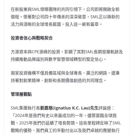
在新股東與SML領導團隊的共同引領下，公司即將開啟全新
徵程。懷著對公司四十年傳承的深深敬意，SML正以煥新的
活力與清晰的全球增長藍圖，投入這一嶄新篇章。
投資者信心與戰略契合
方源資本與CPE源峰的投資，彰顯了其對SML長期發展軌跡及
持續推動品牌識別與數字智慧領域轉型的堅定信心。
兩家投資機構不僅具備區域與全球專長、廣泛的網路，還秉
持著對創業精神、創新和長期價值創造的共同理念。
管理層觀點
SML集團執行長
劉嘉慈
(Ignatius K.C. Lau)先生
評論道：
「2024年是我們有史以來最成功的一年，儘管面臨全球挑
戰，2025年我們仍延續了增長勢頭。這些里程碑反映了SML
戰略的優勢、我們員工的辛勤付出以及我們卓越的應變執行