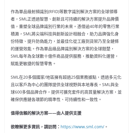
作為單品級射頻識別(RFID)等數字識別解決方案的全球領導
者，SML正透過智慧、創新且可持續的解決方案提升品牌價
值，重塑全球品牌識別行業的未來。憑借逾40年的零售行業
積澱，SML將尖端科技與創新設計相融合，助力品牌強化身
份特徵、提升防偽能力，並最佳化從工廠到貨架乃至全鏈條
的運營效能。作為單品級品牌識別解決方案的全球翹楚，
SML每年為全球數十億件商品提供服務，推動資料化運營，
賦能更敏捷的智慧零售。
SML在20多個國家/地區擁有超過25個業務據點，透過多元化
且以客戶為中心的團隊提供全球視野與本地專長。SML與全
球600多個品牌合作，提供可擴充套件的高質量解決方案，並
確保供應鏈各環節的精準性、可持續性和一致性。
值得信賴的解決方案
——由人提供支援
欲瞭解更多資訊，請訪問：
https://www.sml.com/
。