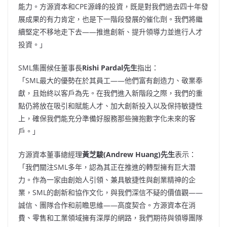
能力。方源資本和CPE源峰的投資，既是對我們過去四十年發
展成果的有力肯定，也是下一階段發展的催化劑。我們將繼
續堅定不移地走下去——推進創新、提升領導力並進行人才
投資。」
SML集團候任董事長
Rishi Pardal先生
指出：
「SML最大的優勢在於其員工——他們富有創造力、敬業奉
獻，且始終以客戶為先。在我們進入新階段之際，我們的重
點仍將放在吸引和賦能人才、加大創新投入以及保持敏捷性
上，確保我們能充分準備好服務那些擁抱數字化未來的客
戶。」
方源資本董事總經理
黃芝駿
(
Andrew Huang
)先生
表示：
「我們關注SML多年，認為其正在推進的轉型擁有巨大潛
力。作為一家由創始人引領、兼具敏捷性與創業精神的企
業，SML的創新和協作文化，與我們深信不疑的價值觀——
誠信、團隊合作和前瞻思維——高度契合。方源資本在消
費、零售和工業領域擁有深厚的網路，我們期待與領導團隊