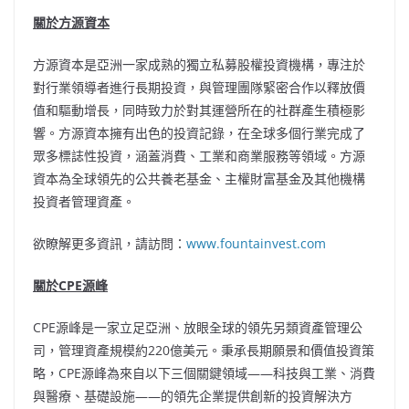
關於方源資本
方源資本是亞洲一家成熟的獨立私募股權投資機構，專注於
對行業領導者進行長期投資，與管理團隊緊密合作以釋放價
值和驅動增長，同時致力於對其運營所在的社群產生積極影
響。方源資本擁有出色的投資記錄，在全球多個行業完成了
眾多標誌性投資，涵蓋消費、工業和商業服務等領域。方源
資本為全球領先的公共養老基金、主權財富基金及其他機構
投資者管理資產。
欲瞭解更多資訊，請訪問：
www.fountainvest.com
關於
CPE源峰
CPE源峰是一家立足亞洲、放眼全球的領先另類資產管理公
司，管理資產規模約220億美元。秉承長期願景和價值投資策
略，CPE源峰為來自以下三個關鍵領域——科技與工業、消費
與醫療、基礎設施——的領先企業提供創新的投資解決方