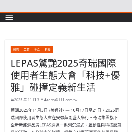
Skip
to
content
國際
工商
生活
科技
LEPAS驚艷2025奇瑞國際
使用者生態大會「科技+優
雅」碰撞定義新生活
2025 年 11 月 3 日
terry@111.com.tw
蕪湖
2025年11月3日
/美通社/ — 10月17日至21日，2025奇
瑞國際使用者生態大會在安徽蕪湖盛大舉行。奇瑞集團旗下
全新新能源品牌LEPAS透過一系列沉浸式、互動性與科技感兼