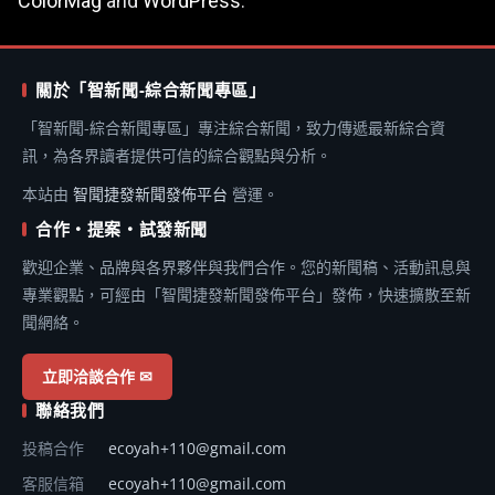
ColorMag
and
WordPress
.
關於「智新聞-綜合新聞專區」
「智新聞-綜合新聞專區」專注綜合新聞，致力傳遞最新綜合資
訊，為各界讀者提供可信的綜合觀點與分析。
本站由
智聞捷發新聞發佈平台
營運。
合作・提案・試發新聞
歡迎企業、品牌與各界夥伴與我們合作。您的新聞稿、活動訊息與
專業觀點，可經由「智聞捷發新聞發佈平台」發佈，快速擴散至新
聞網絡。
立即洽談合作 ✉
聯絡我們
投稿合作
ecoyah+110@gmail.com
客服信箱
ecoyah+110@gmail.com