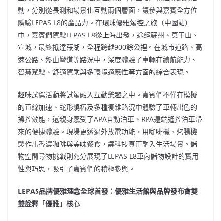
動，分別從長測和場景化互動兩個層面，讓參與嘉賓全方位
體驗LEPAS L8的產品力。在環球優雅駕控之旅（中國站）
中，嘉賓們駕駛LEPAS L8從上海出發，途經蘇州、莫干山、
宣城，最終抵達蕪湖，全程跨越900餘公裡。在城市道路、高
速公路、盤山彎道等路況中，深度體驗了車輛在續航能力、
智慧駕駛、舒適駕乘與多環境適應性等方面的綜合表現。
趣味試駕活動將試駕融入互動樂趣之中。嘉賓們不僅在模擬
的直線加速、蛇形繞樁及多種復雜路況中體驗了車輛出色的
操控效能，還親身感受了APA自動泊車、RPA遠端遙控泊車帶
來的便捷體驗。現場更透過外放電功能，用咖啡機、烤腸機
製作出香濃咖啡與美味餐食，讓科技真正融入生活場景。儲
物空間尋物挑戰則充分展現了LEPAS L8車內儲物設計的實用
性與巧思，吸引了嘉賓們的積極參與。
LEPAS品牌優雅理念全球首發：優雅生活館與品牌發布會雙
雙詮釋「優雅」核心