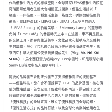
作為優雅生活方式的樣板空間，全球首家LEPAS優雅生活館在
奇瑞國際使用者生態大會期間正式開業。優雅生活館以「一
輛車，一座街區，一種生活主義」為理念，透過微縮街區的
形態，將LEPAS L8、LEPAS L6、LEPAS L4車型自然融入
「LEPAS Space」的豹麗美學、「Memory Lane」的靈感轉
角與「Time Café」的香氛時光之中。在這裡，車不再是孤立
的交通工具，而是與生活美學、文化品味和鬆弛時光交融共
生的載體，吸引了包括聯合國第八任秘書長潘基文先生、馬
來西亞駐華大使館公使參贊黃開成先生（
Ybg. Mr. NG KAI
SENG）
、馬來西亞實力唱將JeryL Lee李佩玲、印尼環球小姐
Sanly Liu等眾多名人和明星打卡。
隨後的品牌發布會則正式發布了支撐優雅駕控的技術基石
——優雅科技。發布會不僅詮釋了LEPAS的品牌基因、核心價
值與戰略藍圖，首次呈現了優雅科技的內涵，還完成了全球
經銷商簽約和全球優雅生活合夥人計劃的發布。這場定義
「優雅科技」的全球宣言，確立了優雅科技的全球認知、
「優雅生活方式」的品牌符號，以及全球化商業與使用者生