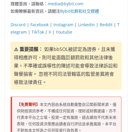
媒體垂詢，請聯絡：
media@bybit.com
如需瞭解最新資訊，請關注
Bybit社群和社交媒體
Discord
|
Facebook
|
Instagram
|
LinkedIn
|
Reddit
|
T
elegram
|
TikTok
|
X
|
Youtube
⚠️ 重要提醒：
如果bbSOL被認定為證券，且未獲
得相應許可，則可能面臨巨額罰款和其他法律後
果。不準確或誤導性的陳述可能會導致法律訴訟和
聲譽損害。 忽視不同司法管轄區的監管差異將會
導致法律責任。
【免責聲明】
本文內容由系統自動彙整自公開新聞來源，僅
供財經資訊參考，不構成任何投資、理財或財務建議，亦不
代表本平台之立場。投資一定有風險，過去績效不代表未來
表現，任何投資決策應由讀者自行評估並承擔風險，本平台
不對依本文所為之任何投資行為負責。