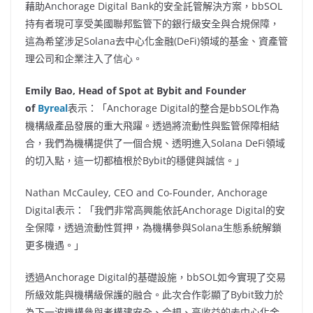
藉助Anchorage Digital Bank的安全託管解決方案，bbSOL
持有者現可享受美國聯邦監管下的銀行級安全與合規保障，
這為希望涉足Solana去中心化金融(DeFi)領域的基金、資產管
理公司和企業注入了信心。
Emily Bao
, Head of Spot at Bybit and Founder
of
Byreal
表示：「Anchorage Digital的整合是bbSOL作為
機構級產品發展的重大飛躍。透過將流動性與監管保障相結
合，我們為機構提供了一個合規、透明進入Solana DeFi領域
的切入點，這一切都植根於Bybit的穩健與誠信。」
Nathan McCauley
, CEO and Co-Founder, Anchorage
Digital表示：「我們非常高興能依託Anchorage Digital的安
全保障，透過流動性質押，為機構參與Solana生態系統解鎖
更多機遇。」
透過Anchorage Digital的基礎設施，bbSOL如今實現了交易
所級效能與機構級保護的融合。此次合作彰顯了Bybit致力於
為下一波機構參與者構建安全、合規、高收益的去中心化金