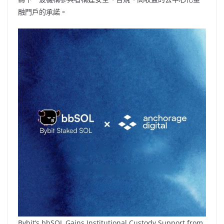
融門戶的承諾。
Bybit’s bbSOL Gains Institutional Custody Support from