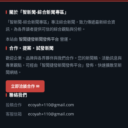
關於「智新聞-綜合新聞專區」
「智新聞-綜合新聞專區」專注綜合新聞，致力傳遞最新綜合資
訊，為各界讀者提供可信的綜合觀點與分析。
本站由
智聞捷發新聞發佈平台
營運。
合作・提案・試發新聞
歡迎企業、品牌與各界夥伴與我們合作。您的新聞稿、活動訊息與
專業觀點，可經由「智聞捷發新聞發佈平台」發佈，快速擴散至新
聞網絡。
立即洽談合作 ✉
聯絡我們
投稿合作
ecoyah+110@gmail.com
客服信箱
ecoyah+110@gmail.com