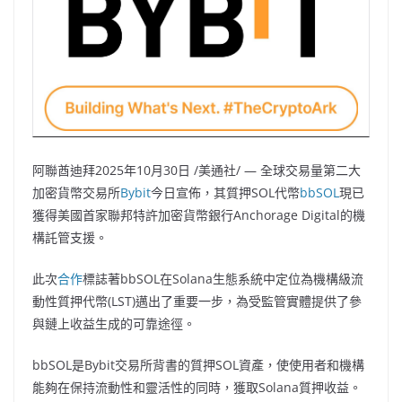
阿聯酋迪拜
2025年10月30日
/美通社/ — 全球交易量第二大
加密貨幣交易所
Bybit
今日宣佈，其質押SOL代幣
bbSOL
現已
獲得美國首家聯邦特許加密貨幣銀行Anchorage Digital的機
構託管支援。
此次
合作
標誌著bbSOL在Solana生態系統中定位為機構級流
動性質押代幣(LST)邁出了重要一步，為受監管實體提供了參
與鏈上收益生成的可靠途徑。
bbSOL是Bybit交易所背書的質押SOL資產，使使用者和機構
能夠在保持流動性和靈活性的同時，獲取Solana質押收益。