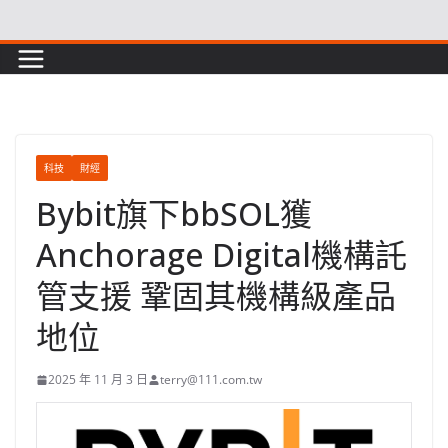
Skip
to
content
科技
財經
Bybit旗下bbSOL獲
Anchorage Digital機構託
管支援 鞏固其機構級產品
地位
2025 年 11 月 3 日
terry@111.com.tw