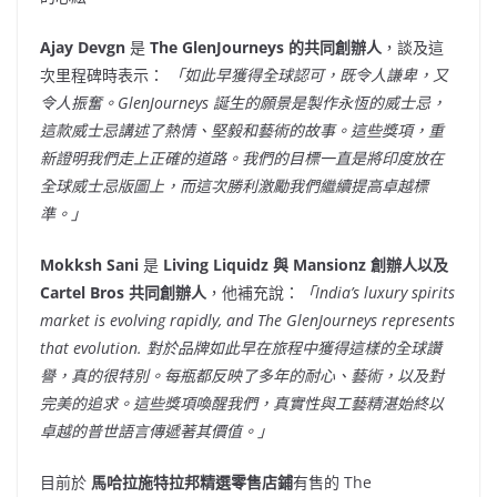
Ajay Devgn
是
The GlenJourneys 的共同創辦人
，談及這
次里程碑時表示：
「如此早獲得全球認可，既令人謙卑，又
令人振奮。GlenJourneys 誕生的願景是製作永恆的威士忌，
這款威士忌講述了熱情、堅毅和藝術的故事。這些獎項，重
新證明我們走上正確的道路。我們的目標一直是將印度放在
全球威士忌版圖上，而這次勝利激勵我們繼續提高卓越標
準。」
Mokksh Sani
是
Living Liquidz 與 Mansionz 創辦人以及
Cartel Bros 共同創辦人
，他補充說：
「India’s luxury spirits
market is evolving rapidly, and The GlenJourneys represents
that evolution. 對於品牌如此早在旅程中獲得這樣的全球讚
譽，真的很特別。每瓶都反映了多年的耐心、藝術，以及對
完美的追求。這些獎項喚醒我們，真實性與工藝精湛始終以
卓越的普世語言傳遞著其價值。」
目前於
馬哈拉施特拉邦精選零售店鋪
有售的 The