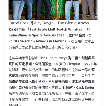
Cartel Bros 與 Ajay Devgn – The GlenJourneys
該品牌榮獲
「Best Single Malt Scotch Whisky」
（於
India Wines
& Spirits Awards 2025
）並摘得
金獎
（於
Spirits Selection Awards in
Mexico
），標誌著印度本土
高階威士忌品牌在國際舞臺上非凡的首次亮相。
這些早期榮譽彰顯出 The GlenJourneys
對工藝、創新與真
實性的堅定承諾
。全球僅限量
600 支
的 GlenJourneys 21 年
先鋒版，更使其成為獨一無二的珍藏體驗。這款威士忌於
蘇
格蘭高地
蒸餾並陳釀，凝聚了精益求精的工藝——先於
手工
精選的美國橡木桶
中熟成，再於
蘭姆酒桶、波本酒桶與雪莉
酒桶
中完成最後的風味修飾。售價為
6,409₹
，
Cask Series
桶裝系列呈現出層次豐富的風味表現，完美平衡了深度、順
滑度與複雜性——這些特質已深深打動全球鑑賞家與評論家
的心絃。