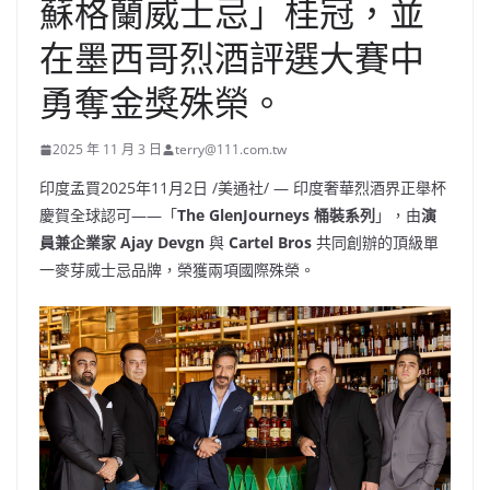
蘇格蘭威士忌」桂冠，並
在墨西哥烈酒評選大賽中
勇奪金獎殊榮。
2025 年 11 月 3 日
terry@111.com.tw
印度孟買
2025年11月2日
/美通社/ — 印度奢華烈酒界正舉杯
慶賀全球認可——「
The GlenJourneys 桶裝系列
」，由
演
員兼企業家 Ajay Devgn
與
Cartel Bros
共同創辦的頂級單
一麥芽威士忌品牌，榮獲兩項國際殊榮。