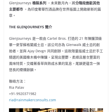
GlenJourneys
桶裝系列
，未來數月內，將
分階段進駐其他
主要都市
，為印度奢華烈酒品牌在世界版圖上開啟嶄新的篇
章。
THE GLENJOURNEYS 簡介
GlenJourneys 是一款由 Cartel Bros. 打造的 21 年陳釀頂級
單一麥芽蘇格蘭威士忌，該公司亦為 Glenwalk 威士忌的創
始者，並與 Ajay Devgn 共同創辦。這款限量版威士忌於手工
精選的美國橡木桶中陳釀，呈現出豐鬱、柔順且層次豐富的
風味特質，交織著香草與熟成水果的氣息，尾韻更蘊含一抹
悠長的煙燻餘韻。
聯絡方法：
Ria Palav
+91-9920371982
ria@rainmakerconsults.com