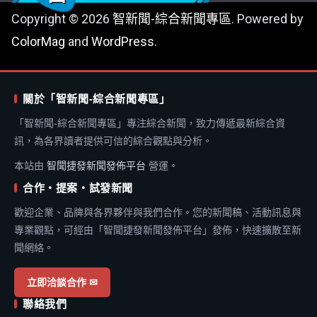
Copyright © 2026
智新聞-綜合新聞專區
. Powered by
ColorMag
and
WordPress
.
關於「智新聞-綜合新聞專區」
「智新聞-綜合新聞專區」專注綜合新聞，致力傳遞最新綜合資
訊，為各界讀者提供可信的綜合觀點與分析。
本站由
智聞捷發新聞發佈平台
營運。
合作・提案・試發新聞
歡迎企業、品牌與各界夥伴與我們合作。您的新聞稿、活動訊息與
專業觀點，可經由「智聞捷發新聞發佈平台」發佈，快速擴散至新
聞網絡。
立即洽談合作 ✉
聯絡我們