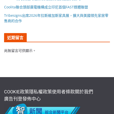
Coolita聯合頭部廣電機構成立印尼首個FAST媒體聯盟
Tribesigns出席2026年拉斯維加斯家具展，擴大與美國領先家居零
售商的合作
近期留言
尚無留言可供顯示。
COOKIE政策
隱私權政策
使用者條款
關於我們
廣告刊登
發佈中心