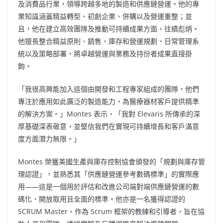
及消費品行業，領導跨越多地的製造和供應鏈營運。他的專
業知識涵蓋精益轉型、初創企業、併購以及營運重整；並
且，他在建立高效團隊及推動可持續成果方面，往績彪炳。
他擅長整合精益原則、銷售、庫存和營運規劃、日常管理系
統以及策略部署，將卓越營運與業務及持份者成果直接掛
鉤。
「我很高興能加入這個由開發和工程專家組成的團隊，他們
專注於應用如此廣泛的製造能力，為醫療器材客戶提供精準
的解決方案。」Montes 表示，「我對 Elevaris 所傳承的深
厚基礎深表敬意，並堅信我們在實現可持續增長和客戶滿意
度方面潛力無限。」
Montes 榮獲美國生產與庫存控制協會頒發的「規劃與庫存管
理認證」，並熟悉其「供應鏈營運參考數碼標準」的實際應
用——這是一個用於評估和改進公司端對端供應鏈營運的數
碼化、開放取用且全面的標準。他亦是一名獲得認證的
SCRUM Master，作為 Scrum 框架的教練和引導者，旨在協