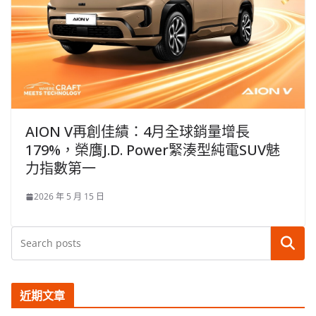
AION V再創佳績：4月全球銷量增長
179%，榮膺J.D. Power緊湊型純電SUV魅
力指數第一
2026 年 5 月 15 日
搜尋
近期文章