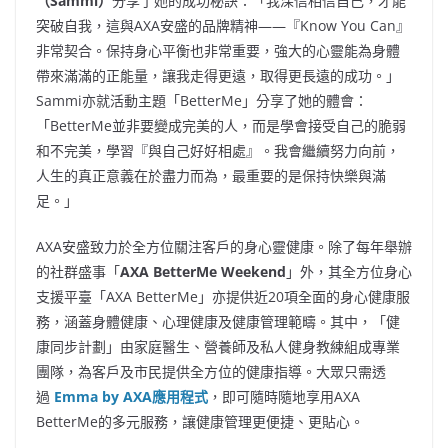
（
Sammi
）
分享了她的成功秘訣：「我深信相信自己，才能
突破自我，這與AXA安盛的品牌精神——『Know You Can』
非常契合。保持身心平衡也非常重要，強大的心靈能為身體
帶來滿滿的正能量，讓我走得更遠，取得更長遠的成功。」
Sammi亦就活動主題「BetterMe」分享了她的體會：
「BetterMe並非要變成完美的人，而是學會接受自己的脆弱
和不完美，學習『與自己好好相處』。我會繼續努力向前，
人生的真正意義在於盡力而為，最重要的是保持快樂與滿
足。」
AXA安盛致力於全方位關注客戶的身心靈健康。除了每年舉辦
的社群盛事「
AXA BetterMe Weekend
」外，其全方位身心
支援平臺「AXA BetterMe」亦提供近20項全面的身心健康服
務，涵蓋身體健康、心理健康及健康管理範疇。其中，「健
康同步計劃」由家庭醫生、營養師及私人健身教練組成專業
團隊，為客戶及市民提供全方位的健康指導。大眾只需透
過
Emma by AXA應用程式
，即可隨時隨地享用AXA
BetterMe的多元服務，讓健康管理更便捷、更貼心。