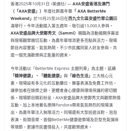
香港
2025年10月31日
/美通社/ —
AXA
安盛香港及澳門
（「
AXA
安盛」）
年度社群嘉年華
「
AXA BetterMe
Weekend
」
於10月25至26日在
西九文化區安盛竹翠公園
圓
滿舉行。今年活動踏入第五週年，吸引逾13,000人參與。
AXA
安盛品牌大使鄭秀文（
Sammi
）
親臨為活動揭開序幕並
與現場觀眾親切互動，為嘉年華增添更多亮點與活力。現場
節目內容豐富、氣氛熱鬧，不少市民攜同家人好友參與，共
度一個充滿歡樂與正能量的週末。
今年活動以「BetterMe Express 主題列車」為主題，延續
「精神健康」、「體能健康」
與
「綠色生活」
三大核心元
素。現場設有多元化的互動攤位、舞臺表演及免費工作坊，
讓參加者在娛樂之餘，更體會身心健康與環境保護的密切關
係。現場節目精彩紛呈，AXA安盛品牌大使鄭秀文與觀眾熱情
互動，加上本地著名樂隊Pandora帶來氣氛熱烈的現場演
出，為嘉年華注入無限活力。同場還有大型巡遊派對、泡泡
表演、街頭音樂、首個BetterMe健康遊樂場及巨型充氣彈床
等環節，更讓市民盡情投入，共度歡樂週末。