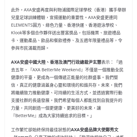
此外，AXA安盛再度與利物浦國際足球學校（香港）攜手舉辦
兒童足球訓練體驗，宣揚運動的重要性。AXA安盛更連同
ELEMENTS圓方、綠色力量、香港快運、香港遊泳學校、
Klook等多個合作夥伴送出豐富獎品，包括機票、旅遊禮品
卡、運動產品、飲品和餐飲禮券、及五週年限量禮品等，令
參與市民滿載而歸。
AXA
安盛中國大陸、香港及澳門行政總裁尹玄慧
表示：「過
去五年，『AXA BetterMe Weekend』不僅是一個推動全民
健康的平臺，更成為一個傳遞正能量的社群盛事。我們堅
信，真正的健康涵蓋身心靈和環境的和諧共存。未來，我們
將繼續致力推動健康、可持續的生活方式，並透過實際行動
支援社群的長遠發展。我們希望每個人都能找到自我提升的
力量，共同創造一個更健康、更美好的未來，讓
『BetterMe』成為大家持續追求的目標。」
工作繁忙卻始終保持最佳狀態的
AXA
安盛品牌大使鄭秀文