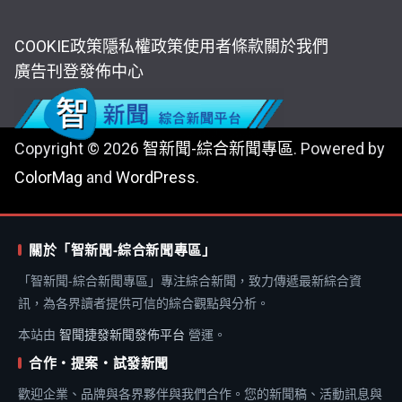
COOKIE政策
隱私權政策
使用者條款
關於我們
廣告刊登
發佈中心
Copyright © 2026
智新聞-綜合新聞專區
. Powered by
ColorMag
and
WordPress
.
關於「智新聞-綜合新聞專區」
「智新聞-綜合新聞專區」專注綜合新聞，致力傳遞最新綜合資
訊，為各界讀者提供可信的綜合觀點與分析。
本站由
智聞捷發新聞發佈平台
營運。
合作・提案・試發新聞
歡迎企業、品牌與各界夥伴與我們合作。您的新聞稿、活動訊息與