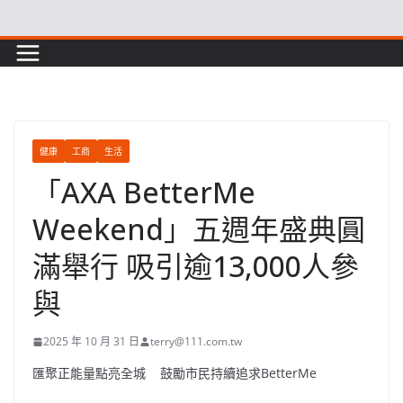
Skip
to
content
健康
工商
生活
「AXA BetterMe
Weekend」五週年盛典圓
滿舉行 吸引逾13,000人參
與
2025 年 10 月 31 日
terry@111.com.tw
匯聚正能量點亮全城 鼓勵市民持續追求BetterMe