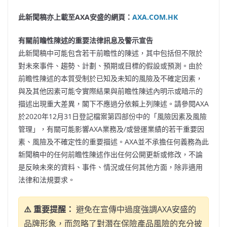
此新聞稿亦上載至
AXA
安盛的網頁：
AXA.COM.HK
有關前瞻性陳述的重要法律訊息及警示宣告
此新聞稿中可能包含若干前瞻性的陳述，其中包括但不限於
對未來事件、趨勢、計劃、預期或目標的假設或預測。由於
前瞻性陳述的本質受制於已知及未知的風險及不確定因素，
與及其他因素可能令實際結果與前瞻性陳述內明示或暗示的
描述出現重大差異，閣下不應過分依賴上列陳述。請參閱AXA
於2020年12月31日登記檔案第四部份中的「風險因素及風險
管理」，有關可能影響AXA業務及/或營運業績的若干重要因
素、風險及不確定性的重要描述。AXA並不承擔任何義務為此
新聞稿中的任何前瞻性陳述作出任何公開更新或修改，不論
是反映未來的資料、事件、情況或任何其他方面，除非適用
法律和法規要求。
⚠️ 重要提醒：
避免在宣傳中過度強調AXA安盛的
品牌形象，而忽略了對潛在保險產品風險的充分披