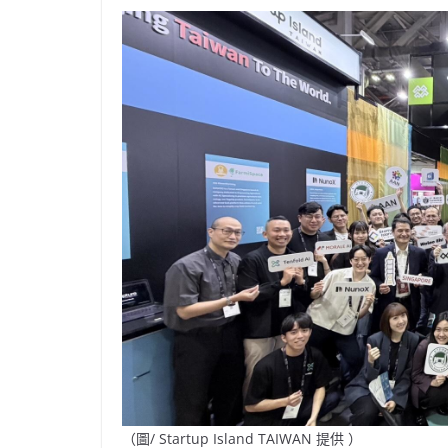
（圖/ Startup Island TAIWAN 提供 ）