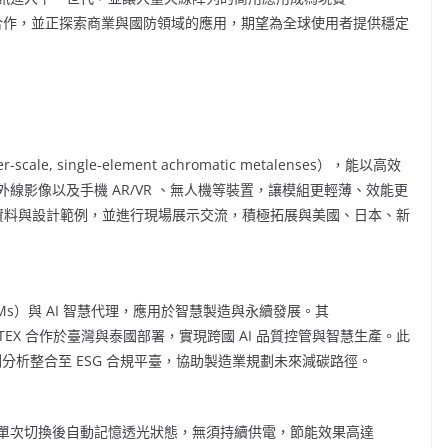
展開合作，並正探索商業與國防領域的應用，期望為全球使用者提供穩定
le, single-element achromatic metalenses），能以高效
線影像以及手機 AR/VR 、無人機等裝置，讓模組更輕薄、效能更
 展示模擬資料與設計範例，並進行現場展示交流，積極拓展與美國、日本、新
LLMs）與 AI 智慧代理，應用於智慧製造與永續發展。其
TUNTEX 合作於臺灣與泰國部署，實現跨國 AI 品質控管與智慧生產。此
作，將預測分析整合至 ESG 合規平臺，協助製造業規劃未來減碳路徑。
膜，可於單次切換後自動記憶透光狀態，無須持續供電，節能效果高達