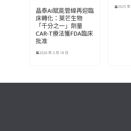
2025 年
晶泰AI賦能管線再迎臨
床轉化：萊芒生物
「千分之一」劑量
CAR-T療法獲FDA臨床
批准
2026 年 3 月 18 日