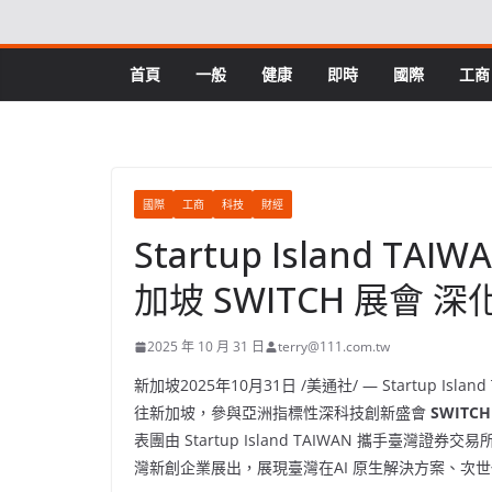
Skip
to
content
首頁
一般
健康
即時
國際
工商
國際
工商
科技
財經
Startup Island 
加坡 SWITCH 展會
2025 年 10 月 31 日
terry@111.com.tw
新加坡
2025年10月31日
/美通社/ — Startup Island
往新加坡，參與亞洲指標性深科技創新盛會
SWITCH
表團由 Startup Island
TAIWAN
攜手臺灣證券交易所
灣新創企業展出，展現臺灣在AI 原生解決方案、次