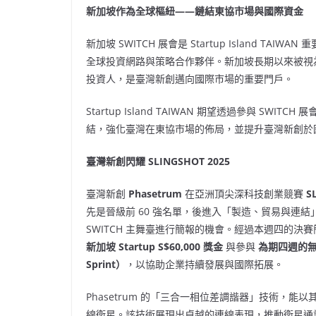
新加坡作為全球樞紐
——
鏈結東協市場與國際資金
新加坡 SWITCH 展會是 Startup Island
TAIWAN
重
全球投資網路與策略合作夥伴。新加坡長期以來被視
投資人，是臺灣新創邁向國際市場的重要門戶。
Startup Island
TAIWAN
期望透過參與 SWITCH
結，強化臺灣在東協市場的佈局，並提升臺灣新創於
臺灣新創閃耀
SLINGSHOT 2025
臺灣新創
Phasetrum
在亞洲頂尖深科技創業競賽
S
先是晉級前 60 強名單，後進入「製造、貿易與連結」
SWITCH 主舞臺進行簡報的機會。經過本週四的決賽簡
新加坡
Startup
S$60,000
獎金
與參與
為期四週的
Sprint
）
，以協助企業持續發展與國際拓展。
Phasetrum 的「三合一相位差調諧器」技術，能
線衛星。該技術展現出卓越的連線表現，推動衛星通