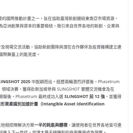
要的國際推動計畫之一，旨在協助臺灣新創鏈結東南亞市場資源、
為亞洲創業與資本的重要樞紐，吸引來自世界各地的新創、企業與
 展會及現場交流活動，協助新創團隊與潛在合作夥伴及投資機構建立連
國際舞臺上的能見度。
LINGSHOT 2025
中脫穎而出。經歷兩輪激烈評選後，Phasetrum
領域決賽，獲得赴新加坡參與 SLINGSHOT 實體交流機會及在
報後，Phasetrum 最終成功入選
SLINGSHOT
前
12
強
，並獲得
無形資產識別加速計畫（
Intangible Asset Identification
以其他相控陣解決方案
一半的耗能與體積
，讓使用者在世界各地皆可連
訊進入下一世代，並讓大量天線陣列的商用應用成為現實。