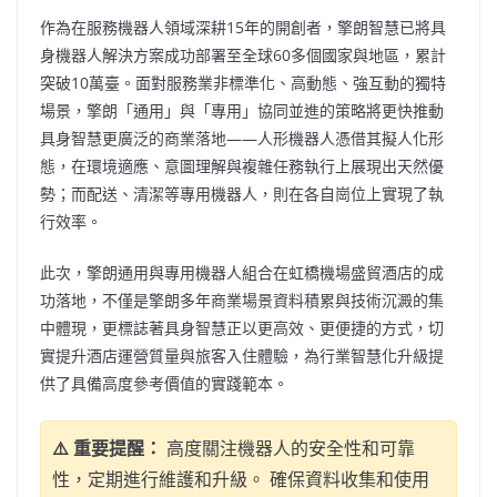
作為在服務機器人領域深耕15年的開創者，擎朗智慧已將具
身機器人解決方案成功部署至全球60多個國家與地區，累計
突破10萬臺。面對服務業非標準化、高動態、強互動的獨特
場景，擎朗「通用」與「專用」協同並進的策略將更快推動
具身智慧更廣泛的商業落地——人形機器人憑借其擬人化形
態，在環境適應、意圖理解與複雜任務執行上展現出天然優
勢；而配送、清潔等專用機器人，則在各自崗位上實現了執
行效率。
此次，擎朗通用與專用機器人組合在虹橋機場盛貿酒店的成
功落地，不僅是擎朗多年商業場景資料積累與技術沉澱的集
中體現，更標誌著具身智慧正以更高效、更便捷的方式，切
實提升酒店運營質量與旅客入住體驗，為行業智慧化升級提
供了具備高度參考價值的實踐範本。
⚠️ 重要提醒：
高度關注機器人的安全性和可靠
性，定期進行維護和升級。 確保資料收集和使用