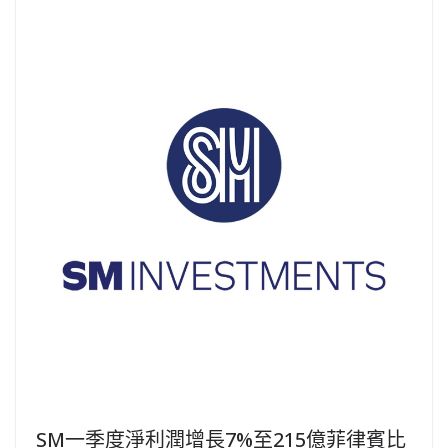
SM一季度淨利潤增長7%至215億菲律賓比