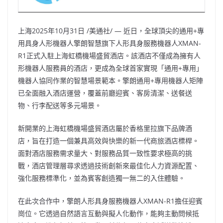
上海
2025年10月31日
/美通社/ — 近日，全球頂尖的通用+專
用具身人形機器人擎朗智慧旗下人形具身服務機器人XMAN-
R1正式入駐上海虹橋機場盛貿酒店。該酒店不僅成為擁有人
形機器人服務員的酒店，更成為全球首家實現「通用+專用」
機器人協同作業的智慧場景範本。擎朗通用+專用機器人矩陣
已全面融入酒店運營，覆蓋前廳迎賓、客房清潔、送餐送
物、行李配送等多元場景。
新開業的上海虹橋機場盛貿酒店屬於香格里拉旗下品牌酒
店，旨在打造一個兼具高效與快樂的新一代商旅酒店標桿。
面對酒店服務需求量大、對服務品質一致性要求極高的挑
戰，酒店管理層尋求透過技術創新來最佳化人力資源配置、
強化服務標準化，並為賓客創造獨一無二的入住體驗。
在此次合作中，擎朗人形具身服務機器人XMAN-R1擔任迎賓
崗位。它透過自然語言互動與擬人化動作，能夠主動問候抵