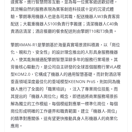
達賓客，進行智慧問答互動，並為每一位賓客遞送歡迎禮，
其流暢自然的服務表現為賓客創造科技感十足的沉浸式體
驗。擎朗專用機器人也是各司其職，配送機器人W3負責客房
配送；大載重機器人S100負責行李搬運；清潔機器人C40負
責酒店清潔；酒店餐廳的餐食配送則由擎朗T10和T3負責。
擎朗XMAN-R1是擎朗基於海量真實場景資料積澱，以「崗位
化、親和力、安全性」的設計理念推出的人形具身服務機器
人，使其能無縫適配擎朗智慧深耕多年的服務行業場景。其
背後核心驅動力，是公司自主研發的全球首個服務行業VLA模
型KOM2.0，它構成了機器人的通用智慧基礎。而針對酒店等
垂直領域深度最佳化的垂域模型KEENON ProS，則如同為機
器人進行了全面的「職業培訓」，注入了專業崗位技能。而
其提出的「機器人崗位化」概念，即透過將商業服務場景拆
解為獨立的工作模組，每個模組對應單一標準化崗位，每個
崗位形成明確的工作邊界和職責範圍，建立「機器人-崗位」
的精準對應關係，這有望更快推動具身人形機器人的商業化
應用。