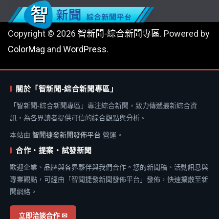
Copyright © 2026
智新聞-綜合新聞專區
. Powered by
ColorMag
and
WordPress
.
關於「智新聞-綜合新聞專區」
「智新聞-綜合新聞專區」專注綜合新聞，致力傳遞最新綜合資
訊，為各界讀者提供可信的綜合觀點與分析。
本站由
智聞捷發新聞發佈平台
營運。
合作・提案・試發新聞
歡迎企業、品牌與各界夥伴與我們合作。您的新聞稿、活動訊息與
專業觀點，可經由「智聞捷發新聞發佈平台」發佈，快速擴散至新
聞網絡。
立即洽談合作 ✉