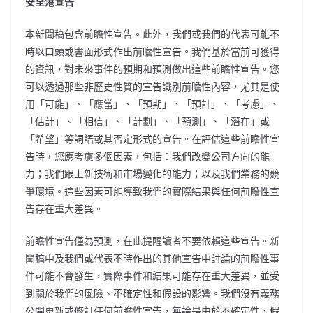
安全港宣告
本新聞稿包含前瞻性宣告。此外，我們或我們的代表可能不
時以口頭或書面形式作出前瞻性宣告。我們基於當前可獲得
的資訊，對未來事件的預期和預測做出這些前瞻性宣告。您
可以透過那些非歷史性質的宣告識別前瞻性內容，尤其是使
用「可能」、「應當」、「預期」、「預計」、「考慮」、
「估計」、「相信」、「計劃」、「預測」、「潛在」或
「希望」等詞語或其否定形式的宣告。在評估這些前瞻性宣
告時，您應考慮多個因素，包括：我們改變公司方向的能
力；我們跟上新技術和市場變化的能力；以及我們業務的競
爭環境。這些因素可能導致我們的實際結果與任何前瞻性宣
告存在重大差異。
前瞻性宣告僅為預測，在此提醒讀者不要依賴這些宣告。新
聞稿中及我們或代表不時作出的其他宣告中討論的前瞻性事
件可能不會發生，實際事件和結果可能存在重大差異，並受
到關於我們的風險、不確定性和假設的影響。我們沒有義務
公開更新或修訂任何前瞻性宣告，無論是由於不確定性、假