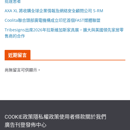
抵達患者
AXA XL 將收購全球企業情報及網絡安全顧問公司 S-RM
Coolita聯合頭部廣電機構成立印尼首個FAST媒體聯盟
Tribesigns出席2026年拉斯維加斯家具展，擴大與美國領先家居零
售商的合作
近期留言
尚無留言可供顯示。
COOKIE政策
隱私權政策
使用者條款
關於我們
廣告刊登
發佈中心