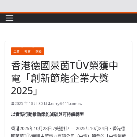
Skip
to
content
工商
社會
財經
香港德國萊茵TÜV榮獲中
電「創新節能企業大獎
2025」
2025 年 10 月 30 日
terry@111.com.tw
以實際行動推動節能減碳與可持續轉型
香港
2025年10月28日
/美通社/ —
2025年10月24日，
香港德
國萊茵TÜV榮獲中華電力有限公司（中電）頒發的「中電創新