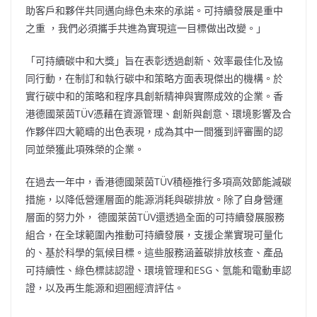
助客戶和夥伴共同邁向綠色未來的承諾。可持續發展是重中
之重 ，我們必須攜手共進為實現這一目標做出改變。」
「可持續碳中和大獎」旨在表彰透過創新、效率最佳化及協
同行動，在制訂和執行碳中和策略方面表現傑出的機構。於
實行碳中和的策略和程序具創新精神與實際成效的企業。香
港德國萊茵TÜV憑藉在資源管理、創新與創意、環境影響及合
作夥伴四大範疇的出色表現，成為其中一間獲到評審團的認
同並榮獲此項殊榮的企業。
在過去一年中，香港德國萊茵TÜV積極推行多項高效節能減碳
措施，以降低營運層面的能源消耗與碳排放。除了自身營運
層面的努力外， 德國萊茵TÜV還透過全面的可持續發展服務
組合，在全球範圍內推動可持續發展，支援企業實現可量化
的、基於科學的氣候目標。這些服務涵蓋碳排放核查、產品
可持續性、綠色標誌認證、環境管理和ESG、氫能和電動車認
證，以及再生能源和迴圈經濟評估。