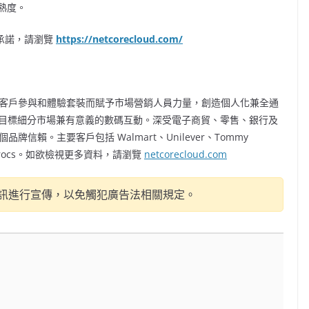
熟度。
質素承諾，請瀏覽
https://netcorecloud.com/
提供全面客戶參與和體驗套裝而賦予市場營銷人員力量，創造個人化兼全通
實現目標細分市場兼有意義的數碼互動。深受電子商貿、零售、銀行及
牌信賴。主要客戶包括 Walmart、Unilever、Tommy
Hut 和 Crocs。如欲檢視更多資料，請瀏覽
netcorecloud.com
訊進行宣傳，以免觸犯廣告法相關規定。