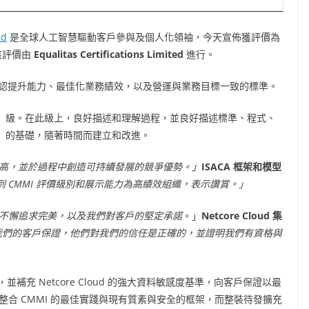
ud
是全球人工智慧驅動客戶參與及個人化領袖，今天宣佈獲評價為
該評價由
Equalitas Certifications Limited
進行。
公認提升能力、最佳化業務績效，以及營運與業務目標一致的標準。
義」級。在此級上，良好描述和理解過程，並良好描述標準、程式、
3」的基礎，隨著時間而建立和改進。
效新高，並於過程中創造可持續發展的競爭優勢。」
ISACA 框架和模型
oud 達到 CMMI 評價級別和展示能力為高績效組織，表示讚賞。」
我們不懈追求完美，以及我們對客戶的堅定承諾
。」
Netcore Cloud 集
我們的客戶保證，他們對我們的信任是正確的，並證明我們有資格與
充 Netcore Cloud 的強大資料敏感度基準，向客戶保證以最
 透過整合 CMMI 的最佳實踐與現有質素與安全的框架，而整裝待發擴充