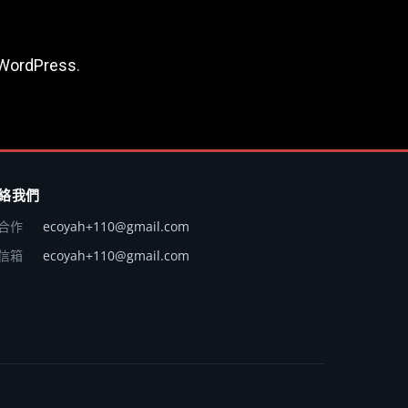
WordPress
.
絡我們
合作
ecoyah+110@gmail.com
信箱
ecoyah+110@gmail.com