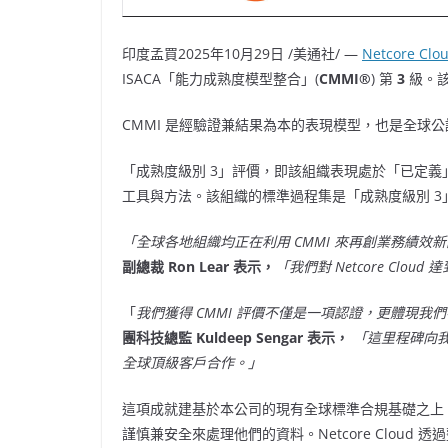
印度孟買
2025年10月29日
/美通社/ —
Netcore Clo
ISACA「能力成熟度模型整合」(
CMMI®
) 第
3
級。
CMMI 是經驗證兼結果為本的表現模型，也是全球
「成熟度級別 3」評價，即該組織表現處於「已定
工具與方法。該組織的標準過程集是「成熟度級別 
「全球各地組織均正在利用 CMMI 來再創業務績
副總裁
Ron Lear
表示，
「我們對 Netcore Cl
「
我們獲得 CMMI 評價不僅是一項認證，更體現
團科技總監
Kuldeep Sengar
表示，
「這里程碑向
全球頂級客戶合作。」
這項成就建基於本公司的現有全球標準合規基礎之上，並補
謹慎兼安全來處理他們的資料。Netcore Cloud