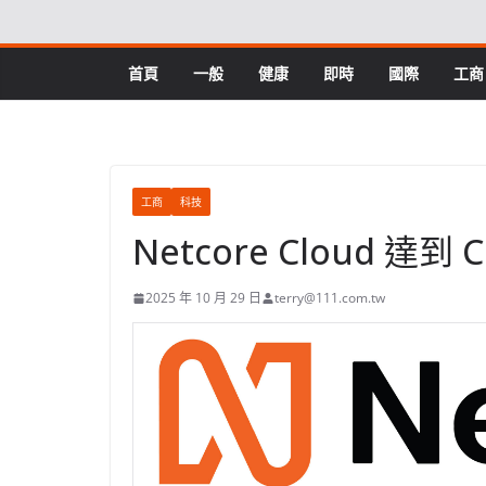
Skip
to
content
首頁
一般
健康
即時
國際
工商
工商
科技
Netcore Cloud 達到
2025 年 10 月 29 日
terry@111.com.tw