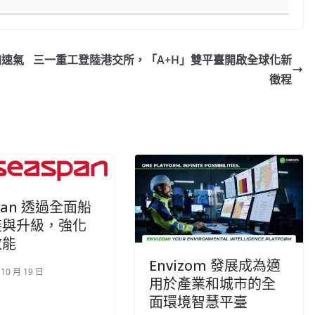
加速氣
三一重工登陸港交所，「A+H」雙平臺開啟全球化新
徵程
span 透過全面船
裝與升級，強化
效能
Envizom 發展成為適
 10 月 19 日
用於產業和城市的全
面環境智慧平臺