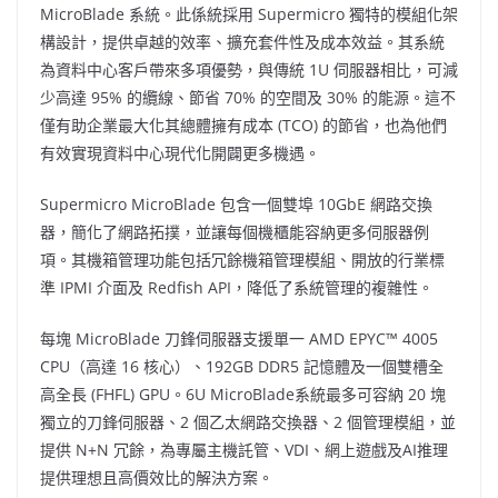
MicroBlade 系統。此係統採用 Supermicro 獨特的模組化架
構設計，提供卓越的效率、擴充套件性及成本效益。其系統
為資料中心客戶帶來多項優勢，與傳統 1U 伺服器相比，可減
少高達 95% 的纜線、節省 70% 的空間及 30% 的能源。這不
僅有助企業最大化其總體擁有成本 (TCO) 的節省，也為他們
有效實現資料中心現代化開闢更多機遇。
Supermicro MicroBlade 包含一個雙埠 10GbE 網路交換
器，簡化了網路拓撲，並讓每個機櫃能容納更多伺服器例
項。其機箱管理功能包括冗餘機箱管理模組、開放的行業標
準 IPMI 介面及 Redfish API，降低了系統管理的複雜性。
每塊 MicroBlade 刀鋒伺服器支援單一 AMD EPYC™ 4005
CPU（高達 16 核心）、192GB DDR5 記憶體及一個雙槽全
高全⾧ (FHFL) GPU。6U MicroBlade系統最多可容納 20 塊
獨立的刀鋒伺服器、2 個乙太網路交換器、2 個管理模組，並
提供 N+N 冗餘，為專屬主機託管、VDI、網上遊戲及AI推理
提供理想且高價效比的解決方案。