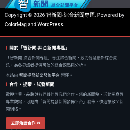
Copyright © 2026
智新聞-綜合新聞專區
. Powered by
ColorMag
and
WordPress
.
關於「智新聞-綜合新聞專區」
「智新聞-綜合新聞專區」專注綜合新聞，致力傳遞最新綜合資
訊，為各界讀者提供可信的綜合觀點與分析。
本站由
智聞捷發新聞發佈平台
營運。
合作・提案・試發新聞
歡迎企業、品牌與各界夥伴與我們合作。您的新聞稿、活動訊息與
專業觀點，可經由「智聞捷發新聞發佈平台」發佈，快速擴散至新
聞網絡。
立即洽談合作 ✉