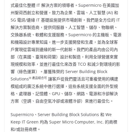
式最佳化整體 IT 解決方案的領導者。Supermicro 在美國加
州聖荷西創立和營運，致力為企業、雲端、人工智慧 (AI) 和
5G 電訊/邊緣 IT 基礎設施提供市場創新。我們是全方位的 IT
解決方案製造商，提供伺服器、人工智慧、儲存、物聯網、
交換器系統、軟體和支援服務。Supermicro 的主機板、電源
和機箱設計專業知識，進一步支援開發和生產，並為全球客
戶實現從雲端到邊緣的新一代創新。我們的產品均由公司內
部（在美國、臺灣和荷蘭）設計和製造，利用全球營運來實
現規模和效率，並進行最佳化來改善 TCO 和減少對環境的影
響（綠色運算）。屢獲殊榮的 Server Building Block
® 產品組合可
Solutions
讓客戶從我們靈活且可重複使用的構建
模組成的廣泛系統中進行選擇，這些系統支援全面的外型規
格、處理器、記憶體、GPU、儲存、網路、電源和冷卻解決
方案（空調、自由空氣冷卻或液體冷卻）來進行最佳化。
Supermicro、Server Building Block Solutions 和 We
Keep IT Green 均為 Super Micro Computer, Inc. 的商標
和/或註冊商標。