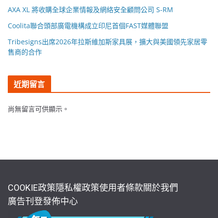
AXA XL 將收購全球企業情報及網絡安全顧問公司 S-RM
Coolita聯合頭部廣電機構成立印尼首個FAST媒體聯盟
Tribesigns出席2026年拉斯維加斯家具展，擴大與美國領先家居零
售商的合作
近期留言
尚無留言可供顯示。
COOKIE政策
隱私權政策
使用者條款
關於我們
廣告刊登
發佈中心