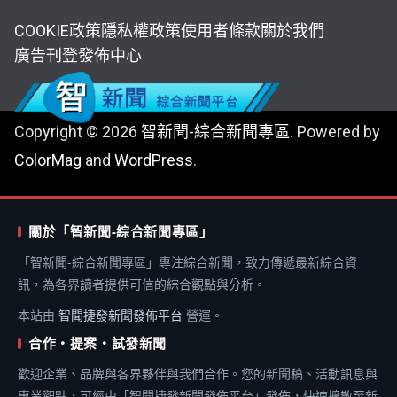
COOKIE政策
隱私權政策
使用者條款
關於我們
廣告刊登
發佈中心
Copyright © 2026
智新聞-綜合新聞專區
. Powered by
ColorMag
and
WordPress
.
關於「智新聞-綜合新聞專區」
「智新聞-綜合新聞專區」專注綜合新聞，致力傳遞最新綜合資
訊，為各界讀者提供可信的綜合觀點與分析。
本站由
智聞捷發新聞發佈平台
營運。
合作・提案・試發新聞
歡迎企業、品牌與各界夥伴與我們合作。您的新聞稿、活動訊息與
專業觀點，可經由「智聞捷發新聞發佈平台」發佈，快速擴散至新