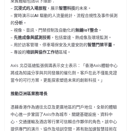
來賓體驗包括以下環節：
–
沉浸式的入場旅程
，展示
智慧科技
的未來。
– 實時演示以
AI
驅動的人流量統計、流程合規性及事件偵測
的
分析
。
– 視像、音訊、門禁控制及自動化的
無縫
IoT
整合
。
–
先進成像與感測技術
，包括雷達、熱成像及環境監測。
– 用於訪客管理、停車場保安及大廈安防的
智慧門禁平臺
。
– 專設的
培訓與協作工作坊
區域。
Axis 北亞區總監張佩瑀表示女士表示：「香港Axis體驗中心
將成為知識分享與共同發展的催化劑。客戶在此不僅能見證
當今的可行方案，更能探索塑造未來的創新科技。」
推動亞洲區業務增長
憑藉香港作為通往北亞及更廣地區的門戶地位，全新的體驗
中心進一步鞏固了Axis作為城市、關鍵基礎設施、資料中
心、交通運輸及酒店等行業可信賴合作夥伴的角色。該中心
提供專門的演示、協作及培訓空間，將有助加速智慧技術在