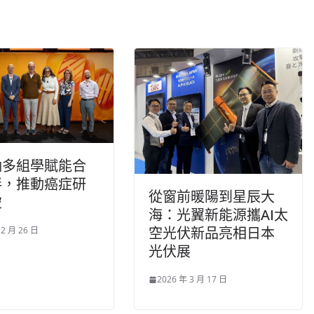
納多組學賦能合
伴，推動癌症研
從窗前暖陽到星辰大
破
海：光翼新能源攜AI太
空光伏新品亮相日本
 2 月 26 日
光伏展
2026 年 3 月 17 日