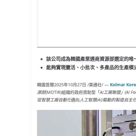
該公司成為韓國產業通商資源部選定的唯
能夠實現靈活、小批次、多產品的生產模
韓國首爾
2025年10月27日
/美通社/ —
Kolmar Kor
源部
(MOTIR)組織的政府資助型「
AI工廠聯盟」
(
AI Fa
從智慧工廠自動化
邁向
人工智慧
(AI)驅動的製造自主