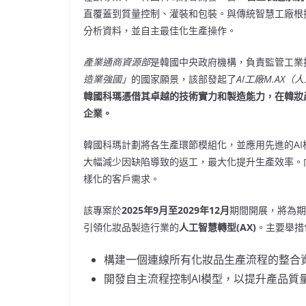
直覆蓋到質量控制、灌裝和包裝。與傳統智慧工廠根
分析資料，並自主最佳化生產操作。
產業通商資源部
是韓國中央政府機構，負責監管工業
造業強國」
的國家願景，該部發起了
AI工廠M.AX
韓國科瑪憑借其卓越的技術實力和製造能力，在韓妝
企業。
韓國科瑪計劃將各生產環節模組化，並應用先進的AI
大幅減少因缺陷導致的返工，最大化提升生產效率。向
樣化的客戶需求。
該專案於
2025年9月至2029年12月
期間開展，將為期
引領化妝品製造行業的
人工智慧轉型
(AX)
。主要舉措
構建一個連線所有化妝品生產流程的整合
開發自主流程控制AI模型，以提升產品質