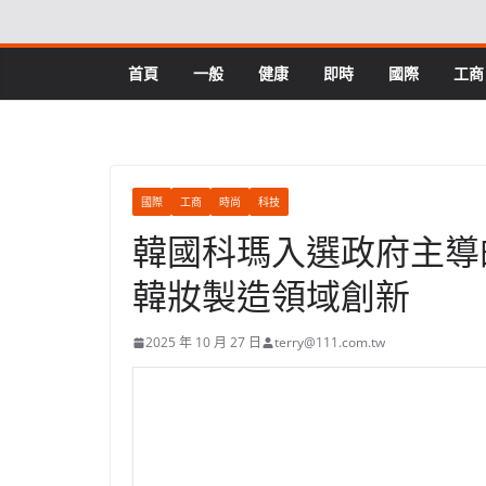
Skip
to
content
首頁
一般
健康
即時
國際
工商
國際
工商
時尚
科技
韓國科瑪入選政府主導
韓妝製造領域創新
2025 年 10 月 27 日
terry@111.com.tw