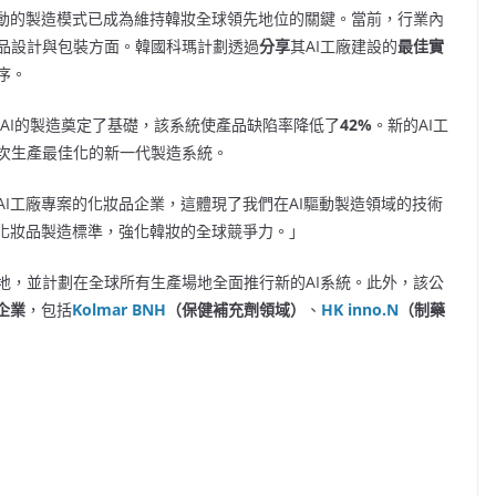
驅動的製造模式已成為維持韓妝全球領先地位的關鍵。當前，行業內
品設計與包裝方面。韓國科瑪計劃透過
分享
其AI工廠建設的
最佳實
序。
AI的製造奠定了基礎，該系統使產品缺陷率降低了
42%
。新的AI工
次生產最佳化的新一代製造系統。
I工廠專案的化妝品企業，這體現了我們在AI驅動製造領域的技術
國化妝品製造標準，強化韓妝的全球競爭力。」
地，並計劃在全球所有生產場地全面推行新的AI系統。此外，該公
企業
，包括
Kolmar BNH
（保健補充劑領域）
、
HK inno.N
（制藥