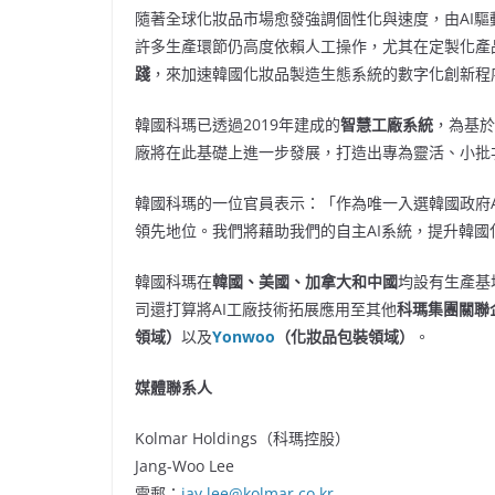
隨著全球化妝品市場愈發強調個性化與速度，由AI
許多生產環節仍高度依賴人工操作，尤其在定製化產
踐
，來加速韓國化妝品製造生態系統的數字化創新程
韓國科瑪已透過2019年建成的
智慧工廠系統
，為基於
廠將在此基礎上進一步發展，打造出專為靈活、小批
韓國科瑪的一位官員表示：「作為唯一入選韓國政府A
領先地位。我們將藉助我們的自主AI系統，提升韓
韓國科瑪在
韓國、美國、加拿大和中國
均設有生產基
司還打算將AI工廠技術拓展應用至其他
科瑪集團關聯
領域）
以及
Yonwoo
（化妝品包裝領域）
。
媒體聯系人
Kolmar Holdings（科瑪控股）
Jang-Woo Lee
電郵：
jay.lee@kolmar.co.kr