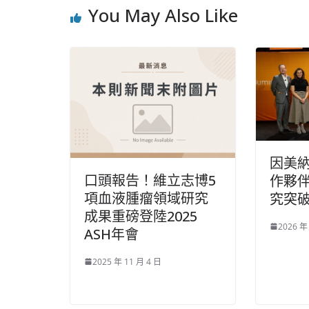
You May Also Like
因美
口頭報告！維立志博5
作夥
項血液腫瘤領域研究
究突
成果重磅登陸2025
2026 年
ASH年會
2025 年 11 月 4 日