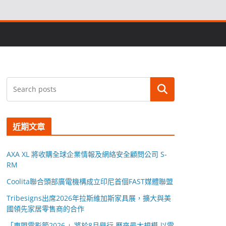
搜尋
近期文章
AXA XL 將收購全球企業情報及網絡安全顧問公司 S-
RM
Coolita聯合頭部廣電機構成立印尼首個FAST媒體聯盟
Tribesigns出席2026年拉斯維加斯家具展，擴大與美
國領先家居零售商的合作
「東盟電影節2026 」將於8月舉行 歷來最大規模 以電