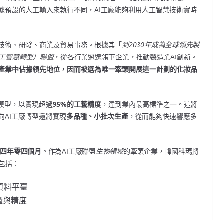
據預設的人工輸入來執行不同，AI工廠能夠利用人工智慧技術實時
技術、研發、商業及貿易事務。根據其「
到
2030年成為全球領先製
（人工智慧轉型）聯盟
，從各行業遴選領軍企業，推動製造業AI創新。
產業中佔據領先地位，因而被選為唯一牽頭開展這一計劃的化妝品
模型，以實現超過
95%的工藝精度
，達到業內最高標準之一。這將
AI工廠轉型還將實現
多品種、小批次生產
，從而能夠快速響應多
四年零四個月
。作為AI工廠聯盟
生物領域
的牽頭企業，韓國科瑪將
包括：
資料平臺
量與精度