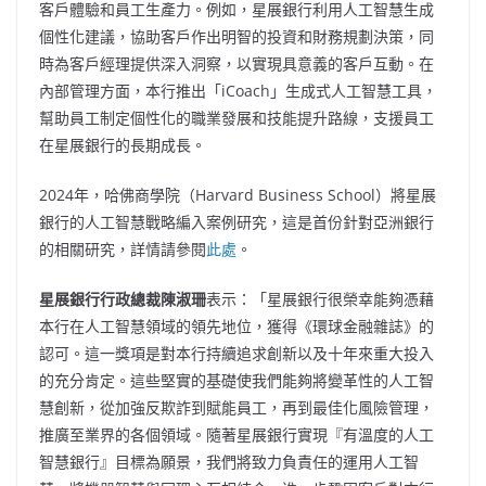
客戶體驗和員工生產力。例如，星展銀行利用人工智慧生成
個性化建議，協助客戶作出明智的投資和財務規劃決策，同
時為客戶經理提供深入洞察，以實現具意義的客戶互動。在
內部管理方面，本行推出「iCoach」生成式人工智慧工具，
幫助員工制定個性化的職業發展和技能提升路線，支援員工
在星展銀行的長期成長。
2024年，哈佛商學院（Harvard Business School）將星展
銀行的人工智慧戰略編入案例研究，這是首份針對亞洲銀行
的相關研究，詳情請參閱
此處
。
星展銀行行政總裁陳淑珊
表示：「星展銀行很榮幸能夠憑藉
本行在人工智慧領域的領先地位，獲得《環球金融雜誌》的
認可。這一獎項是對本行持續追求創新以及十年來重大投入
的充分肯定。這些堅實的基礎使我們能夠將變革性的人工智
慧創新，從加強反欺詐到賦能員工，再到最佳化風險管理，
推廣至業界的各個領域。隨著星展銀行實現『有溫度的人工
智慧銀行』目標為願景，我們將致力負責任的運用人工智