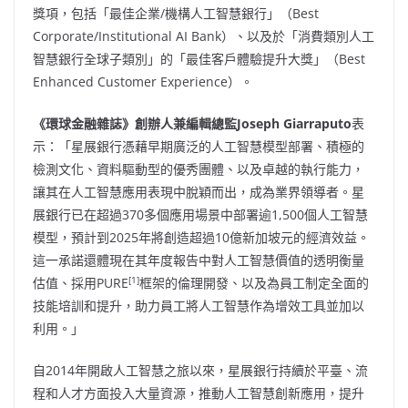
獎項，包括「最佳企業/機構人工智慧銀行」（Best
Corporate/Institutional AI Bank）、以及於「消費類別人工
智慧銀行全球子類別」的「最佳客戶體驗提升大獎」（Best
Enhanced Customer Experience）。
《環球金融雜誌》創辦人兼編輯總監
Joseph Giarraputo
表
示：「星展銀行憑藉早期廣泛的人工智慧模型部署、積極的
檢測文化、資料驅動型的優秀團體、以及卓越的執行能力，
讓其在人工智慧應用表現中脫穎而出，成為業界領導者。星
展銀行已在超過370多個應用場景中部署逾1,500個人工智慧
模型，預計到2025年將創造超過10億新加坡元的經濟效益。
這一承諾還體現在其年度報告中對人工智慧價值的透明衡量
[1]
估值、採用PURE
框架的倫理開發、以及為員工制定全面的
技能培訓和提升，助力員工將人工智慧作為增效工具並加以
利用。」
自2014年開啟人工智慧之旅以來，星展銀行持續於平臺、流
程和人才方面投入大量資源，推動人工智慧創新應用，提升