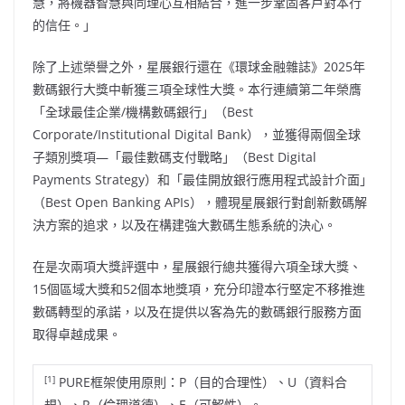
慧，將機器智慧與同理心互相結合，進一步鞏固客戶對本行
的信任。」
除了上述榮譽之外，星展銀行還在《環球金融雜誌》2025年
數碼銀行大獎中斬獲三項全球性大獎。本行連續第二年榮膺
「全球最佳企業/機構數碼銀行」（Best
Corporate/Institutional Digital Bank），並獲得兩個全球
子類別獎項—「最佳數碼支付戰略」（Best Digital
Payments Strategy）和「最佳開放銀行應用程式設計介面」
（Best Open Banking APIs），體現星展銀行對創新數碼解
決方案的追求，以及在構建強大數碼生態系統的決心。
在是次兩項大獎評選中，星展銀行總共獲得六項全球大獎、
15個區域大獎和52個本地獎項，充分印證本行堅定不移推進
數碼轉型的承諾，以及在提供以客為先的數碼銀行服務方面
取得卓越成果。
[1]
PURE框架使用原則：P（目的合理性）、U（資料合
規）、R（倫理道德）、E（可解性）。