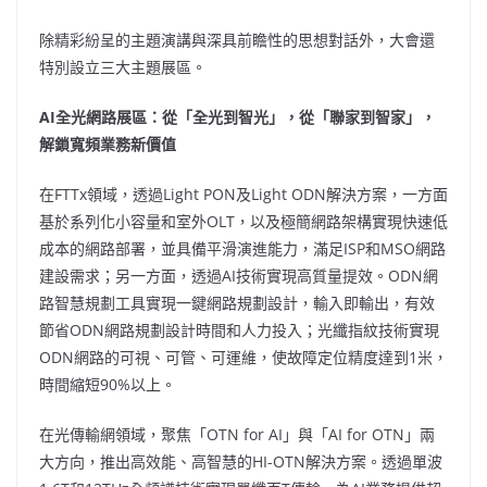
除精彩紛呈的主題演講與深具前瞻性的思想對話外，大會還
特別設立三大主題展區。
AI
全光網路展區：從「全光到智光」，從「聯家到智家」，
解鎖寬頻業務新價值
在FTTx領域，透過Light PON及Light ODN解決方案，一方面
基於系列化小容量和室外OLT，以及極簡網路架構實現快速低
成本的網路部署，並具備平滑演進能力，滿足ISP和MSO網路
建設需求；另一方面，透過AI技術實現高質量提效。ODN網
路智慧規劃工具實現一鍵網路規劃設計，輸入即輸出，有效
節省ODN網路規劃設計時間和人力投入；光纖指紋技術實現
ODN網路的可視、可管、可運維，使故障定位精度達到1米，
時間縮短90%以上。
在光傳輸網領域，聚焦「OTN for AI」與「AI for OTN」兩
大方向，推出高效能、高智慧的HI-OTN解決方案。透過單波