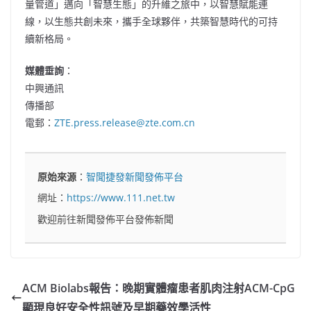
量管道」邁向「智慧生態」的升維之旅中，以智慧賦能連
線，以生態共創未來，攜手全球夥伴，共築智慧時代的可持
續新格局。
媒體垂詢
：
中興通訊
傳播部
電郵：
ZTE.press.release@zte.com.cn
原始來源
：
智聞捷發新聞發佈平台
網址：
https://www.111.net.tw
歡迎前往新聞發佈平台發佈新聞
ACM Biolabs報告：晚期實體瘤患者肌肉注射ACM-CpG
顯現良好安全性訊號及早期藥效學活性