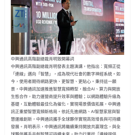
中興通訊高階副總裁肖明致開幕詞
中興通訊高階副總裁肖明發表主題演講，他指出：寬頻正從
「連線」邁向「智慧」，成為現代社會的數字神經系統。如
今，使用者期待網路更快、更智慧、更貼心。秉持這一願
景，中興通訊加速推進智慧寬頻轉型，融合AI、算力與開放
生態合作，助力運營商提升效率與體驗；以網路體驗升級為
基礎，互動體驗最佳化為催化，實現場景價值拓展，中興通
訊正重塑智慧寬頻新格局。依託先進網路、AI智慧家居與智
慧運維創新，中興通訊攜手全球夥伴實現高效增長與可持續
發展。肖明表示，中興通訊將繼續秉持開放共贏理念，與全
球夥伴攜手共創智慧可持續未來，助力行業從「連線提供