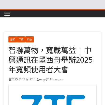
Skip
to
content
國際
工商
科技
智聯萬物，寬載萬益 | 中
興通訊在墨西哥舉辦2025
年寬頻使用者大會
2025 年 10 月 22 日
terry@111.com.tw