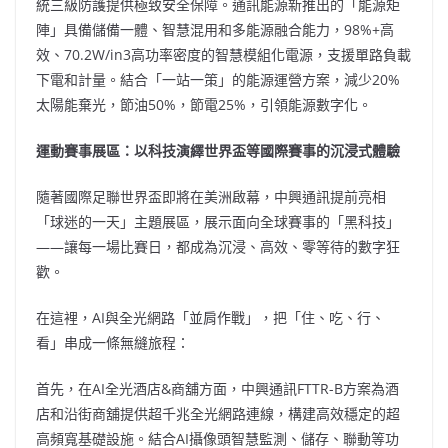
統三級防護提供極致安全保障。通訊能源新推出的「能源矩
陣」具備儲備一體、智慧混用和多能源融合能力，98%+高
效、70.2W/in3高功率密度的智慧模組化電源，支援單路負載
下電和計量。結合「一站一策」的能源運營方案，減少20%
太陽能棄光，節油50%，節電25%，引領能源數字化。
運動賽事展區：以科技演繹世界盃等國際賽事的沉浸式體驗
隨著國際足聯世界盃即將在美洲啟幕，中興通訊提前亮相
「球迷的一天」主題展區，展示面向全球賽事的「黑科技」
——讓每一場比賽日，都成為沉浸、高效、零等待的數字狂
歡。
在這裡，AI與全光網路「並肩作戰」，把「住、吃、行、
看」串成一條無縫旅程：
首先，在AI全光酒店&商舖方面，中興通訊FTTR-B方案為酒
店和沿街商舖提供超千兆全光網路連線，構建高效穩定的超
高頻寬基礎設施。結合AI攝像頭智慧監測、儲存、聯動等功