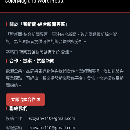
ColorMag
and
WordPress
.
關於「智新聞-綜合新聞專區」
「智新聞-綜合新聞專區」專注綜合新聞，致力傳遞最新綜合資
訊，為各界讀者提供可信的綜合觀點與分析。
本站由
智聞捷發新聞發佈平台
營運。
合作・提案・試發新聞
歡迎企業、品牌與各界夥伴與我們合作。您的新聞稿、活動訊息與
專業觀點，可經由「智聞捷發新聞發佈平台」發佈，快速擴散至新
聞網絡。
立即洽談合作 ✉
聯絡我們
投稿合作
ecoyah+110@gmail.com
客服信箱
ecoyah+110@gmail.com