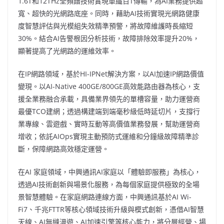
1.6T和12THz全頻譜技術實現單纖百T傳輸，為AI業務提供超
寬、超快的光網路底座。同時，藉助AI技術實現光網路健康
度智慧評估與光模組失效精準預警，將故障維護時長縮短
30%。結合AI告警根因分析技術，故障排除效率提升20%，
顯著提高了光網路的運維效率。
在IP網路領域，基於HI-IPNet解決方案，以AI加速IP網路價值
變現。以AI-Native 400GE/800GE高效能路由器為核心，支
援全業務融合承載，具備業界領先的單槽容量，助力運營商
最優TCO建網；透過構建端到端毫秒級低時延切片，支撐行
業專線、雲遊戲、實時互動等高價值業務發展，幫助運營商
增收；依託AIOps實現主動預防式運維和分鐘級故障精準診
斷，保障網路高效穩定運營。
在AI 家庭領域，中興通訊AI家庭以「體驗即服務」為核心，
透過AI技術創新與場景化服務，為每個家庭提供極致的全場
景智慧體驗
。
在家庭網路連線方面，中興通訊基於AI Wi-
Fi7、千兆FTTR等核心領域技術升級與模式創新，憑借AI智慧
天線、AI無縫漫遊、AI加速引擎等核心能力，將分層經營、場