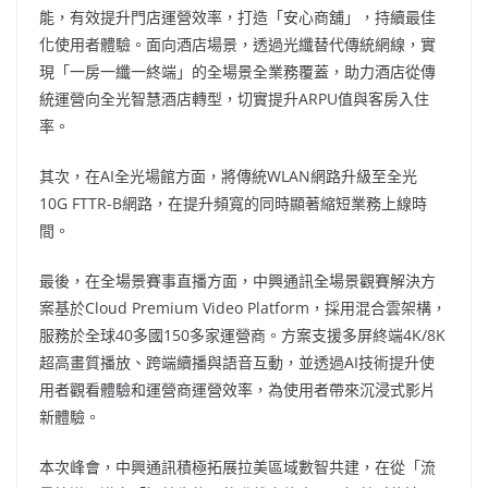
能，有效提升門店運營效率，打造「安心商舖」，持續最佳
化使用者體驗。面向酒店場景，透過光纖替代傳統網線，實
現「一房一纖一終端」的全場景全業務覆蓋，助力酒店從傳
統運營向全光智慧酒店轉型，切實提升ARPU值與客房入住
率。
其次，在AI全光場館方面，將傳統WLAN網路升級至全光
10G FTTR-B網路，在提升頻寬的同時顯著縮短業務上線時
間。
最後，在全場景賽事直播方面，中興通訊全場景觀賽解決方
案基於Cloud Premium Video Platform，採用混合雲架構，
服務於全球40多國150多家運營商。方案支援多屏終端4K/8K
超高畫質播放、跨端續播與語音互動，並透過AI技術提升使
用者觀看體驗和運營商運營效率，為使用者帶來沉浸式影片
新體驗。
本次峰會，中興通訊積極拓展拉美區域數智共建，在從「流