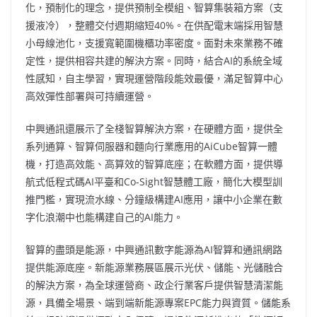
化，預制化的理念，提供預制全模組、智算集裝箱方案（支
援液冷），整體交付週期縮短40%。在供配電末端採用智慧
小母線池化，支援寬範圍機櫃功率密度。面對未來業務不確
定性，提供相容共建的解決方案。同時，結合AI的系統全域
性感知，自主學習，實現運營階段能效最優，滿足智算中心
高效彈性部署與可持續運營。
中興通訊還展示了全棧智算解決方案，在硬體方面，提供全
系列通算、智算伺服器和麵向行業應用的AiCube智算一體
機，打造高效能、高算效的智算底座；在軟體方面，提供導
航式低程式碼AI平臺和Co-Sight智慧體工廠，簡化大模型訓
推門檻，實現流水線、分鐘級構建AI應用，讓中小企業在數
字化浪潮中也能構建自己的AI能力。
智算的盡頭是能源，中興通訊數字能源為AI智算和通訊網路
提供能源底座。新能源業務展區展示光伏、儲能、光儲融合
的解決方案，為全球運營商、政企行業客戶提供智慧清潔能
源，具備全場景、端到端新能源專案EPC能力與資質。儲能系