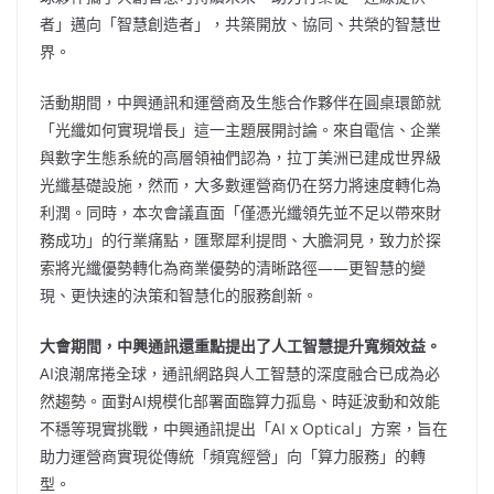
者」邁向「智慧創造者」，共築開放、協同、共榮的智慧世
界。
活動期間，中興通訊和運營商及生態合作夥伴在圓桌環節就
「光纖如何實現增長」這一主題展開討論。來自電信、企業
與數字生態系統的高層領袖們認為，拉丁美洲已建成世界級
光纖基礎設施，然而，大多數運營商仍在努力將速度轉化為
利潤。同時，本次會議直面「僅憑光纖領先並不足以帶來財
務成功」的行業痛點，匯聚犀利提問、大膽洞見，致力於探
索將光纖優勢轉化為商業優勢的清晰路徑——更智慧的變
現、更快速的決策和智慧化的服務創新。
大會期間，中興通訊還重點提出了人工智慧提升寬頻效益。
AI浪潮席捲全球，通訊網路與人工智慧的深度融合已成為必
然趨勢。面對AI規模化部署面臨算力孤島、時延波動和效能
不穩等現實挑戰，中興通訊提出「AI x Optical」方案，旨在
助力運營商實現從傳統「頻寬經營」向「算力服務」的轉
型。