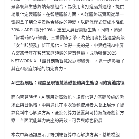
景套餐與生態終端有機組合，為使用者打造品質連線，提供
場景化定製體驗。在智慧體驗方面，AI媒體終端實現從單一
電視盒子到全場景融合終端的轉變，以輕混模式使成本降低
30%，ARPU提升20%，重塑大屏智慧新生態。同時，透過
「智看+智存+智聯」三重價值引擎，為使用者打造運營商級
「安全即服務」新正規化。值得一提的是，中興通訊AI中屏
方案憑借其在智慧家庭領域的智慧體驗，成功斬獲2025
NETWORK X 「最具創新智慧家庭體驗獎」，進一步彰顯了
其在AI家庭領域的領先實力。
AI
生態展區：深度呈現智慧基礎設施與生態協同的實踐路徑
面向智算時代，AI應用對高效能、規模化算力基礎設施的需
求正與日俱增。中興通訊在本次寬頻使用者大會上展示了智
算資料中心解決方案，全系列算力裝置與可持續能源創新方
案，全面賦能算力底座的高效、可靠與綠色發展。
本次中興通訊展示了端到端智算中心解決方案。基於模組