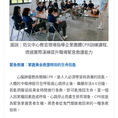
圖說：防災中心教官現場指導企業團體
CPR
訓練課程
,
透過實際演練提升職場緊急救護能力
緊急救護：掌握黃金救援時刻的生命技能
心腦肺復甦術簡稱
CPR
，是人人必須學習與具備的技能。
人體的中樞神經可在呼吸或心跳停止後，繼續存活
4-6
分鐘，
若能把握這段黃金時間進行急救，即可能挽回生命。當一個
人因某種因素造成呼吸、心跳停止而產生猝死現象，
CPR
就是
為緊急掌握患者生機，將患者從鬼門關搶救回來的一種急救
技術。