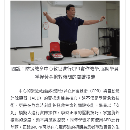
圖說：防災教育中心教官進行
CPR
實作教學
,
協助學員
掌握黃金搶救時間的關鍵技能
中心的緊急救護課程部分以心肺復甦術（
CPR
）與自動體
外除顫器（
AED
）的實操訓練為核心，這不僅是學習急救技
術，更是在危急時刻能夠拯救生命的關鍵技能。學員以「安
妮」模擬人進行實際操作，學習正確的壓胸技巧，掌握胸外
按壓的深度、頻率與施救姿勢，同時學習如何使用
AED
進行
除顫。正確的
CPR
可以在心臟停跳的初期為患者爭取寶貴的生