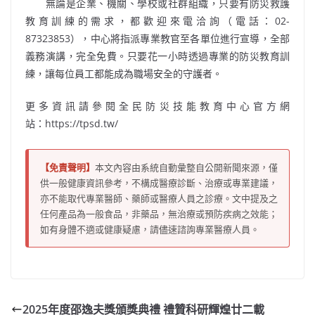
無論是企業、機關、學校或社群組織，只要有防災救護
教育訓練的需求，都歡迎來電洽詢（電話：
02-
87323853
），中心將指派專業教官至各單位進行宣導，全部
義務演講，完全免費。只要花一小時透過專業的防災教育訓
練，讓每位員工都能成為職場安全的守護者。
更多資訊請參閱全民防災技能教育中心官方網
站：
https://tpsd.tw/
【免責聲明】
本文內容由系統自動彙整自公開新聞來源，僅
供一般健康資訊參考，不構成醫療診斷、治療或專業建議，
亦不能取代專業醫師、藥師或醫療人員之診療。文中提及之
任何產品為一般食品，非藥品，無治療或預防疾病之效能；
如有身體不適或健康疑慮，請儘速諮詢專業醫療人員。
2025年度邵逸夫獎頒獎典禮 禮贊科研輝煌廿二載