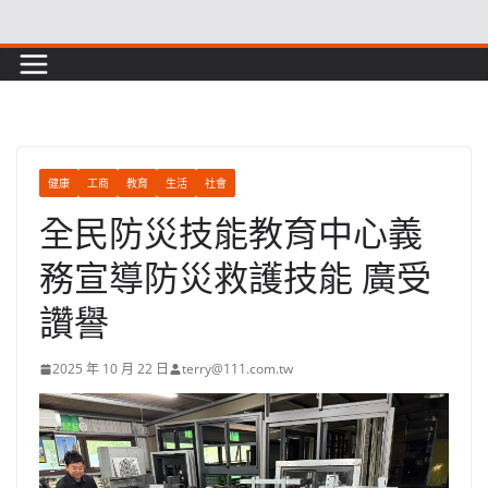
Skip
to
content
健康
工商
教育
生活
社會
全民防災技能教育中心義
務宣導防災救護技能 廣受
讚譽
2025 年 10 月 22 日
terry@111.com.tw