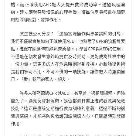
機，而正確使用
AED
能大大提升救治成功率。透過反覆演
練，建立應對突發情況的心理準備，讓每位學員都能在關鍵
時刻冷靜應對、發揮作用。
某生技公司分享：「透過實際操作與專業講師的引導，
我們不僅學會瞭如何正確使用
AED
，也熟悉了
CPR
的流程與要
點，確保在關鍵時刻能迅速應變。」學會
CPR
與
AED
的使用，
不僅能在親友發生意外時提供及時幫助，更能成為社會中的
一份力量，讓更多的人在危急時刻得到救援。心腦肺復甦術
是我們寧可不用、不可不備的一項技能，讓你救人時兼顧自
己，「愛」我們的家人、親友。
許多人雖然聽過
CPR
與
AED
，甚至曾上過相關課程，但時
間久了，遇見突發狀況時，是否都還具備正確的觀念與急救
技能？這正是應該定期進行教育訓練的意義。透過不斷的複
習與演練，才能將防災救護知識深植人心，在關鍵時刻發揮
作用。