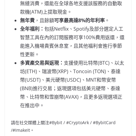
無縫消費，還能在全球各地支援該服務的自動取
款機(ATM)上提取現金。
無年費
，且餘額
可享最高達
8%的年利率
。
全年福利：
包括Netflix、Spotify及部分選定人工
智慧工具在內的訂閱服務可享100%費用返還，還
能進入機場貴賓休息室，且其他福利會進行季節
性更新。
多資產交易與返現：
支援使用比特幣(BTC)、以太
坊(ETH)、瑞波幣(XRP)、Toncoin (TON)、泰達
幣(USDT)、美元硬幣(USDC)、MNT和幣安幣
(BNB)進行交易；返現選項包括美元硬幣、泰達
幣、比特幣和雪崩幣(AVAX)，且更多返現選項正
在推出中。
請在社交媒體上關注#Bybit / #CryptoArk / #BybitCard
/#ImakeIt。