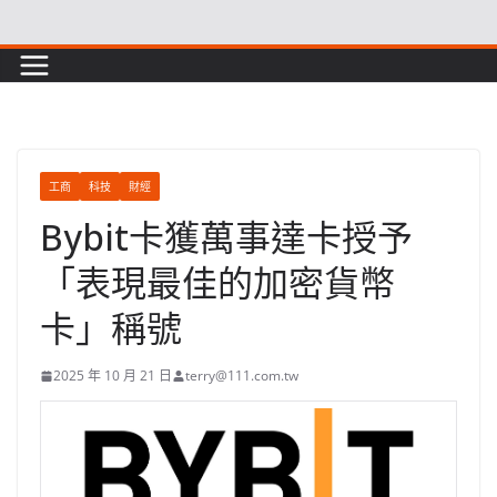
Skip
to
content
工商
科技
財經
Bybit卡獲萬事達卡授予
「表現最佳的加密貨幣
卡」稱號
2025 年 10 月 21 日
terry@111.com.tw