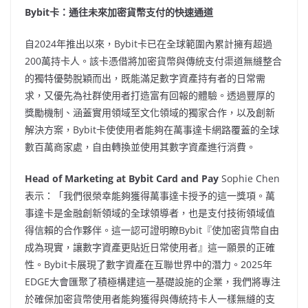
Bybit卡：通往未來加密貨幣支付的快速通道
自2024年推出以來，Bybit卡已在全球範圍內累計擁有超過
200萬持卡人。該卡憑借將加密貨幣與傳統支付渠道無縫整合
的獨特優勢脫穎而出，既能滿足數字資產持有者的日常需
求，又優先為社群使用者打造富有回報的體驗。透過豐厚的
獎勵機制、涵蓋實用領域至文化領域的獨家合作，以及創新
解決方案，Bybit卡使使用者能夠在萬事達卡網路覆蓋的全球
數百萬商家處，自由轉換並使用其數字資產進行消費。
Head of Marketing at Bybit Card and Pay
Sophie Chen
表示：「我們很榮幸能夠獲得萬事達卡授予的這一獎項。萬
事達卡是金融創新領域的全球領導者，也是支付技術領域值
得信賴的合作夥伴。這一認可證明瞭Bybit『使加密貨幣自由
成為現實，讓數字資產更貼近日常使用者』這一願景的正確
性。Bybit卡展現了數字資產在互聯世界中的潛力。2025年
EDGE大會匯聚了積極構建這一基礎設施的企業，我們將專注
於確保加密貨幣使用者能夠獲得與傳統持卡人一樣無縫的支