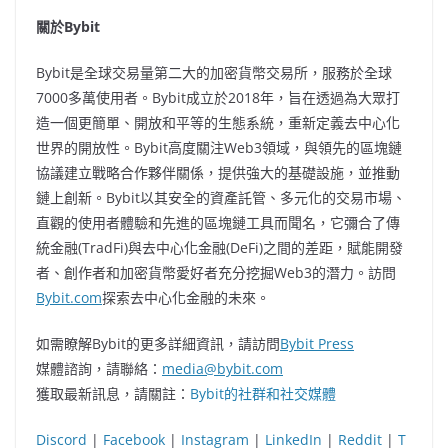
關於
Bybit
Bybit是全球交易量第二大的加密貨幣交易所，服務於全球
7000多萬使用者。Bybit成立於2018年，旨在透過為大眾打
造一個更簡單、開放和平等的生態系統，重新定義去中心化
世界的開放性。Bybit高度關注Web3領域，與領先的區塊鏈
協議建立戰略合作夥伴關係，提供強大的基礎設施，並推動
鏈上創新。Bybit以其安全的資產託管、多元化的交易市場、
直觀的使用者體驗和先進的區塊鏈工具而聞名，它彌合了傳
統金融(TradFi)與去中心化金融(DeFi)之間的差距，賦能開發
者、創作者和加密貨幣愛好者充分挖掘Web3的潛力。訪問
Bybit.com
探索去中心化金融的未來。
如需瞭解Bybit的更多詳細資訊，請訪問
Bybit Press
媒體諮詢，請聯絡：
media@bybit.com
獲取最新訊息，請關註：
Bybit的社群和社交媒體
Discord
|
Facebook
|
Instagram
|
LinkedIn
|
Reddit
|
T