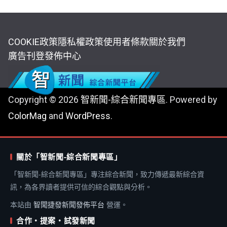
COOKIE政策
隱私權政策
使用者條款
關於我們
廣告刊登
發佈中心
Copyright © 2026
智新聞-綜合新聞專區
. Powered by
ColorMag
and
WordPress
.
關於「智新聞-綜合新聞專區」
「智新聞-綜合新聞專區」專注綜合新聞，致力傳遞最新綜合資
訊，為各界讀者提供可信的綜合觀點與分析。
本站由
智聞捷發新聞發佈平台
營運。
合作・提案・試發新聞