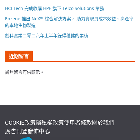
HCLTech 完成收購 HPE 旗下 Telco Solutions 業務
Enzene 推出 NeX™ 綜合解決方案， 助力實現具成本效益、高產率
的本地生物製造
創科實業二零二六年上半年錄得穩健的業績
近期留言
尚無留言可供顯示。
COOKIE政策
隱私權政策
使用者條款
關於我們
廣告刊登
發佈中心