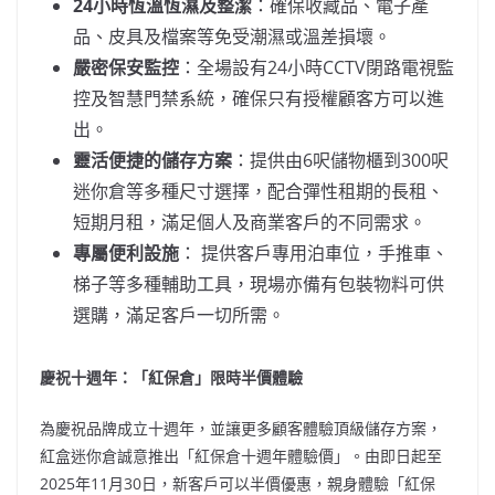
24
小時恆溫恆濕
及整
潔
：確保收藏品、電子產
品、皮具及檔案等免受潮濕或溫差損壞。
嚴密保安監控
：全場設有24小時CCTV閉路電視監
控及智慧門禁系統，確保只有授權顧客方可以進
出。
靈活便捷的儲存方案
：提供由6呎儲物櫃到300呎
迷你倉等多種尺寸選擇，配合彈性租期的長租、
短期月租，滿足個人及商業客戶的不同需求。
專屬便利設施
： 提供客戶專用泊車位，手推車、
梯子等多種輔助工具，現場亦備有包裝物料可供
選購，滿足客戶一切所需。
慶祝十週年：「紅保倉」限時半價體驗
為慶祝品牌成立十週年，並讓更多顧客體驗頂級儲存方案，
紅盒迷你倉誠意推出「紅保倉十週年體驗價」。
由即日起至
2025年11月30日
，新客戶可以半價優惠，親身體驗「紅保