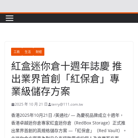
Skip
to
content
工商
生活
財經
紅盒迷你倉十週年誌慶 推
出業界首創「紅保倉」專
業級儲存方案
2025 年 10 月 21 日
terry@111.com.tw
香港
2025年10月21日
/美通社/ — 為慶祝品牌成立十週年，
香港卓越迷你倉專家紅盒迷你倉（RedBox Storage）正式推
出業界首創的高規格儲存方案 —「紅保倉」（Red Vault）。