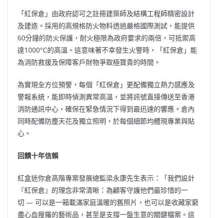
「紅保倉」由政府認可之註冊建築師及結構工程師精密設計
及建造。採用的高規格防火物料透過嚴格國際測試，能提供
60分鐘的防火保護，耐火極限為政府要求的兩倍，可抵禦高
達1000°C的高溫。這意味著不幸發生火警時，「紅保倉」能
為消防救援及保障客戶財物爭取極寶貴的時間。
為實現全方位預警，每個「紅保倉」更配備獨立熱力感應及
警報系統，能即時偵測異常高溫，並將訊號直接傳送至香港
消防通訊中心，確保在緊急情況下得到最迅速的響應。倉內
同時配備防塵天花及獨立照明，於每個細節均體現專業與貼
心。
回饋十年信賴
紅盒迷你倉高階專案發展總監梁永康先生表示：「我們設計
『紅保倉』的理念非常清晰：為顧客守護他們最珍惜的一
切 — 可以是一箱載滿家庭溫暖的舊照片，也可以是收藏家窮
盡心血搜羅的藝術品，甚至是支撐一盤生意的關鍵檔案。這