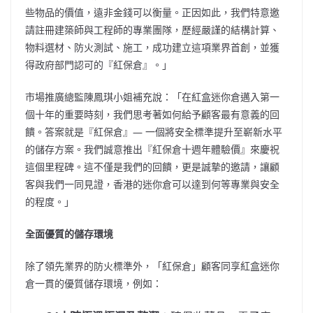
些物品的價值，遠非金錢可以衡量。正因如此，我們特意邀
請註冊建築師與工程師的專業團隊，歷經嚴謹的結構計算、
物料選材、防火測試、施工，成功建立這項業界首創，並獲
得政府部門認可的『紅保倉』。」
市場推廣總監陳鳳琪小姐補充說：「在紅盒迷你倉邁入第一
個十年的重要時刻，我們思考著如何給予顧客最有意義的回
饋。答案就是『紅保倉』— 一個將安全標準提升至嶄新水平
的儲存方案。我們誠意推出『紅保倉十週年體驗價』來慶祝
這個里程碑。這不僅是我們的回饋，更是誠摯的邀請，讓顧
客與我們一同見證，香港的迷你倉可以達到何等專業與安全
的程度。」
全面優質的儲存環境
除了領先業界的防火標準外，「紅保倉」顧客同享紅盒迷你
倉一貫的優質儲存環境，例如：