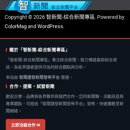
Copyright © 2026
智新聞-綜合新聞專區
. Powered by
ColorMag
and
WordPress
.
關於「智新聞-綜合新聞專區」
「智新聞-綜合新聞專區」專注綜合新聞，致力傳遞最新綜合資
訊，為各界讀者提供可信的綜合觀點與分析。
本站由
智聞捷發新聞發佈平台
營運。
合作・提案・試發新聞
歡迎企業、品牌與各界夥伴與我們合作。您的新聞稿、活動訊息與
專業觀點，可經由「智聞捷發新聞發佈平台」發佈，快速擴散至新
聞網絡。
立即洽談合作 ✉