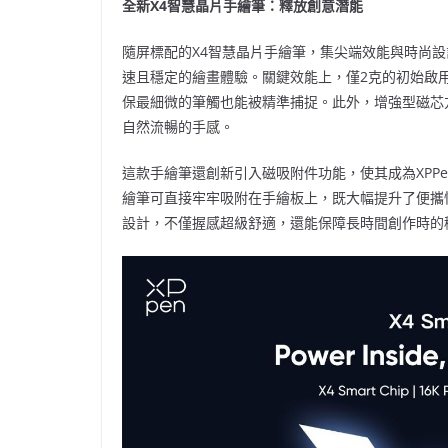
全新
X4智慧晶片手繪筆：釋放創意潛能
隨屏標配的X4智慧晶片手繪筆，集尖端效能與時尚設
速且穩定的繪畫體驗
。
關鍵效能上，僅2克的初始啟用
保最細微的筆觸也能被精準捕捉。此外，增強型磁芯
自然流暢的手感。
這款手繪筆還創新引入磁吸附件功能，使其成為XPP
繪筆可直接牢牢吸附在手繪板上，既大幅提升了便攜
設計，不僅握感超級舒適，還能保障長時間創作時的