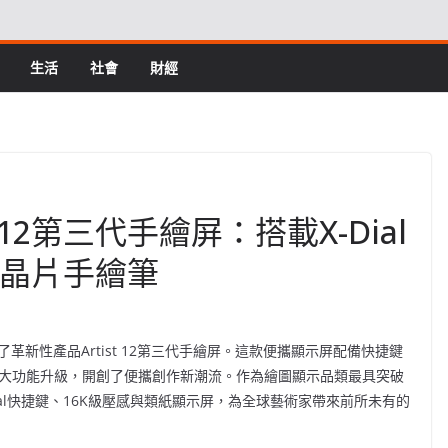
生活
社會
財經
t 12第三代手繪屏：搭載X-Dial
慧晶片手繪筆
釋出了革新性產品Artist 12第三代手繪屏。這款便攜顯示屏配備快捷鍵
重大功能升級，開創了便攜創作新潮流。作為繪圖顯示品類最具突破
-Dial快捷鍵、16K級壓感與類紙顯示屏，為全球藝術家帶來前所未有的