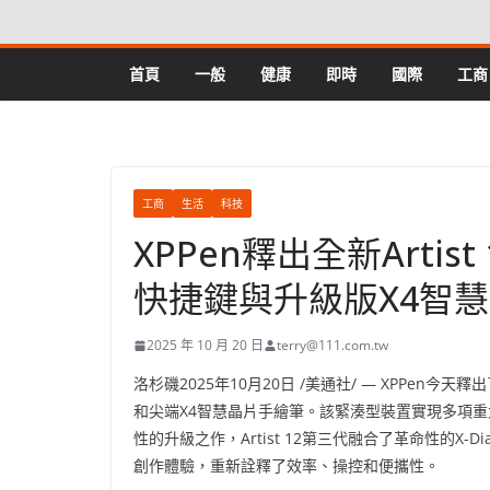
Skip
to
content
首頁
一般
健康
即時
國際
工商
工商
生活
科技
XPPen釋出全新Artis
快捷鍵與升級版X4智
2025 年 10 月 20 日
terry@111.com.tw
洛杉磯
2025年10月20日
/美通社/ — XPPen今天
和尖端X4智慧晶片手繪筆。該緊湊型裝置實現多項
性的升級之作，Artist 12第三代融合了革命性的X
創作體驗，重新詮釋了效率、操控和便攜性。