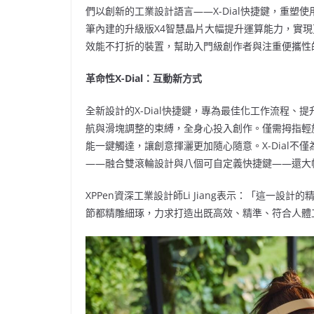
們以創新的工業設計語言——X-Dial快捷鍵，重
筆內建的升級版X4智慧晶片大幅提升運算能力，實
效能不打折的裝置，幫助入門級創作者與注重便攜性
革命性
X-Dial：互動新方式
全新設計的X-Dial快捷鍵，專為最佳化工作流程
航與滑塊調整的束縛，全身心投入創作。僅需拇指輕
能一鍵觸達，讓創意揮灑更加隨心隨意。X-Dial
——融合雙滾輪設計與八個可自定義快捷鍵——還大
XPPen資深工業設計師Li Jiang表示：「這一
節都精雕細琢，力求打造出既高效、精準、符合人體