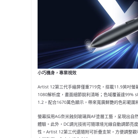
小巧機身，專業視效
Artist 12第三代手繪屏僅重719克，搭載11.9
1080解析度，畫面細節銳利清晰；色域覆蓋達99% sRGB、97
1.2，配合1670萬色顯示，帶來寬廣鮮艷的色彩範
螢幕採用AG奈米蝕刻玻璃與AF塗層工藝，呈現出
體驗。此外，DC調光技術可隨環境光線自動調節亮
性，Artist 12第三代還隨附可折疊支架，方便調