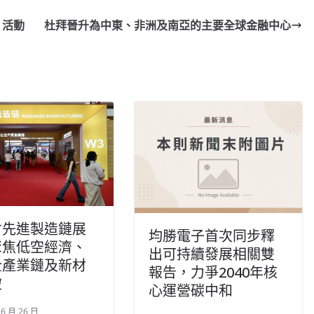
」活動
杜拜晉升為中東、非洲及南亞的主要全球金融中心
會先進製造鏈展
均勝電子首次同步釋
聚焦低空經濟、
出可持續發展相關雙
全產業鏈及新材
報告，力爭2040年核
破
心運營碳中和
 6 月 26 日