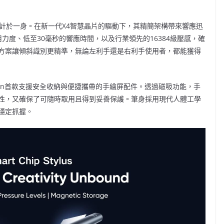
計於一身。在新一代X4智慧晶片的驅動下，其精簡架構帶來響應迅
力度、低至30毫秒的響應時間，以及行業領先的16384級壓感，確
方案讓傾斜識別更精準，無論左利手還是右利手使用者，都能獲得
en首款支援安全收納與便捷攜帶的手繪屏配件。透過磁吸功能，手
性，又確保了可隨時取用且得到妥善保護。筆身採用現代人體工學
穩定抓握。