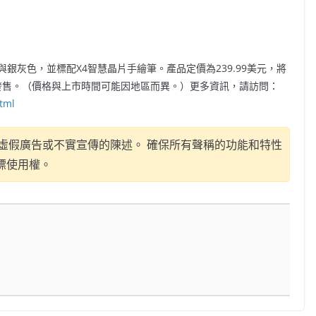
色與銀灰色，並標配X4智慧晶片手繪筆。產品定價為239.99美元，將
店正式發售。（價格與上市時間可能因地區而異。）更多資訊，請訪問：
tml
虛假廣告或不實宣傳的陳述。 確保所有聲稱的功能和特性
標使用權。