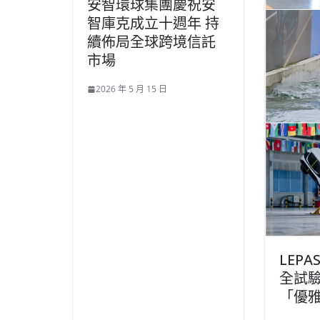
安智環球集團慶祝安
智庫克成立十週年 持
續佈局全球跨境信託
市場
2026 年 5 月 15 日
LEP
全試
「優