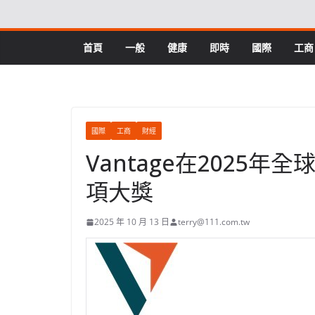
Skip
to
content
首頁
一般
健康
即時
國際
工商
國際
工商
財經
Vantage在2025
項大獎
2025 年 10 月 13 日
terry@111.com.tw