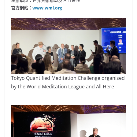
主辦單位：
世界冥想聯盟及 All Here
官方網站：
www.wml.org
Tokyo Quantified Meditation Challenge organised
by the World Meditation League and All Here