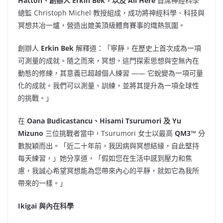
Hatton、創辦人 Erkin Bek，以及
All Here
首席神經科學
總監
Christoph Michel
教授組成，成功將神經科學、科技與
冥想共冶一爐，營造出媲美頂級體育賽事的熾熱氛圍。
創辦人
Erkin Bek
解釋道：「寧靜，在歷史上首次成為一項
可測量的成就。隨之而來，冥想，這門探索思想與空無內在
動態的修練，其意義已超越個人練習 —— 它蛻變為一項可量
化的成就。我們可以測量、訓練，並將其提升為一項全球性
的挑戰。」
在
Oana Budicastancu、Hisami Tsurumori 及
Yu
Mizuno
三位挑戰者當中，Tsurumori 女士以最高
QM3™
分
數脫穎而出。「近二十年前，我因病與冥想結緣，自此堅持
每天練習，」她分享道，「假如您在生活中感到壓力和焦
慮，我誠心希望冥想能為您帶來內心的平靜，就如它為我所
帶來的一樣。」
Ikigai 與內在科學