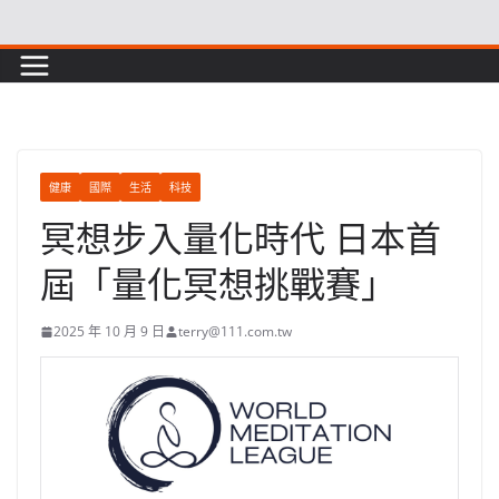
Skip
to
content
健康
國際
生活
科技
冥想步入量化時代 日本首
屆「量化冥想挑戰賽」
2025 年 10 月 9 日
terry@111.com.tw