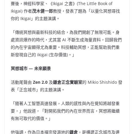
賽後，神經科學家、《Ikigai 之書》(The Little Book of
Ikigai) 作者
茂木健一郎
教授，發表了題為「以量化冥想尋找
你的 Ikigai」的主題演講。
「傳統冥想與最新科技的結合，為我們開創了無限可能。身
處資訊爆炸的時代，尤其當 AI 不斷生成海量資料，回歸我們
的內在宇宙顯得尤為重要。科技輔助冥想，正能幫助我們重
新發現自己的 ikigai (生存價值)。」
冥想城市 — 未來願景
活動尾聲由
Zen 2.0
及
鎌倉正念實驗室
的
Mikio Shishido
發
表「正念城市」的主題演講。
「隨著人工智慧高速發展，人類的感性與內在覺知將越發重
要，」他說道，「對開拓我們的內在世界而言，冥想將繼續
有無可取代的價值。」
他強調，作為日本禪宗發源地的
鎌倉
，是構建正念城市及連