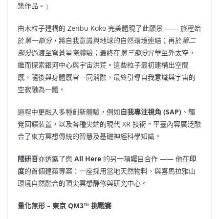
築作品。」
由木粒子建構的 Zenbu Koko 完美體現了此願景 —— 旅程始
於
第一部分
，將自我意識與地球的自然環境連結；再於
第二
部分
過渡至穹蒼星際體驗；最終在
第三部分
昇華至外太空，
繼而探索銀河中心與宇宙洪荒。這些粒子最初建構出空間
感，隨後與身體感官一同消融，最終引導自我意識與宇宙的
空寂融為一體。
過程中更融入多種創新體驗，例如
自我專注視角 (SAP)
、觸
覺回饋裝置，以及各種尖端的現代 XR 技術。平臺內容廣泛融
合了東方冥想傳統的智慧及基礎神經科學知識。
隈研吾
亦透露了與
All Here
的另一項矚目合作 —— 他在
印
度
的首個建築專案：一座採用當地天然物料、與喜馬拉雅山
環境自然融合的頂尖冥想靜修與研究中心。
量化無形 – 東京 QM3™ 挑戰賽