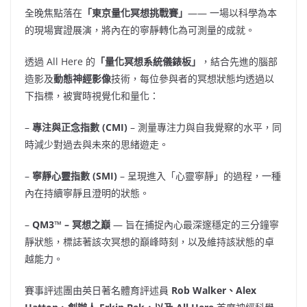
全晚焦點落在
「東京量化冥想挑戰賽」
—— 一場以科學為本
的現場實證展演，將內在的寧靜轉化為可測量的成就。
透過 All Here 的
「量化冥想系統儀錶板」
，結合先進的腦部
造影及
動態神經影像
技術，每位參與者的冥想狀態均透過以
下指標，被實時視覺化和量化：
–
專注與正念指數 (CMI)
– 測量專注力與自我覺察的水平，同
時減少對過去與未來的思緒遊走。
–
寧靜心靈指數
(SMI)
– 呈現進入「心靈寧靜」的過程，一種
內在持續寧靜且澄明的狀態。
–
QM3™ – 冥想之巔
— 旨在捕捉內心最深邃穩定的三分鐘寧
靜狀態，標誌著該次冥想的巔峰時刻，以及維持該狀態的卓
越能力。
賽事評述團由英日著名體育評述員
Rob Walker、Alex