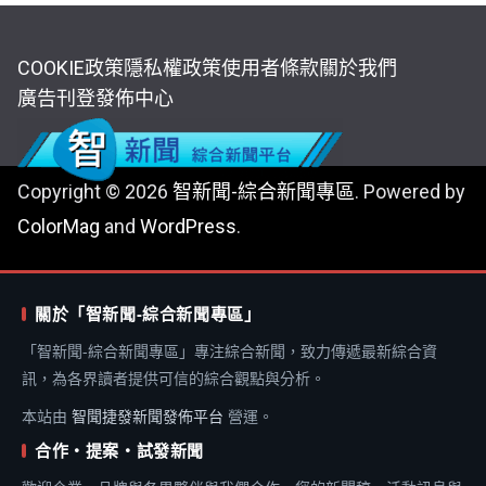
COOKIE政策
隱私權政策
使用者條款
關於我們
廣告刊登
發佈中心
Copyright © 2026
智新聞-綜合新聞專區
. Powered by
ColorMag
and
WordPress
.
關於「智新聞-綜合新聞專區」
「智新聞-綜合新聞專區」專注綜合新聞，致力傳遞最新綜合資
訊，為各界讀者提供可信的綜合觀點與分析。
本站由
智聞捷發新聞發佈平台
營運。
合作・提案・試發新聞