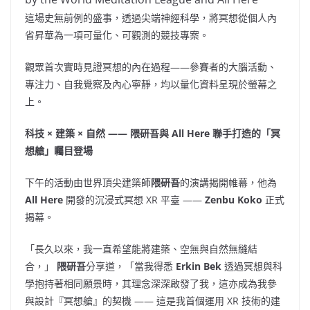
這場史無前例的盛事，透過尖端神經科學，將冥想從個人內
省昇華為一項可量化、可觀測的競技專案。
觀眾首次實時見證冥想的內在過程——參賽者的大腦活動、
專注力、自我覺察及內心寧靜，均以量化資料呈現於螢幕之
上。
科技 × 建築 × 自然 —— 隈研吾與 All Here 聯手打造的「冥
想艙」矚目登場
下午的活動由世界頂尖建築師
隈研吾
的演講揭開帷幕，他為
All Here
開發的沉浸式冥想 XR 平臺 ——
Zenbu Koko
正式
揭幕。
「長久以來，我一直希望能將建築、空無與自然無縫結
合，」
隈研吾
分享道，「當我得悉
Erkin Bek
透過冥想與科
學抱持著相同願景時，其理念深深啟發了我，這亦成為我參
與設計『冥想艙』的契機 —— 這是我首個運用 XR 技術的建