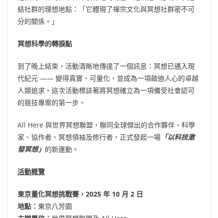
結社群的理想地點：「它體現了禪宗文化與冥想社群密不可
分的關係。」
冥想科學的轉捩點
到了晚上結束，活動清晰地傳達了一個訊息：冥想已邁入現
代紀元 —— 變得真實、可量化，並成為一項啟迪人心的卓越
人類追求。這次活動標誌著將冥想確立為一項備受社會認可
的競技專案的第一步。
All Here 與世界冥想聯盟，聯同全球傑出的合作夥伴、科學
家、協作者、冥想領袖及修行者，正式發起一場
「以科技激
發冥想」
的新運動。
活動概覽
東京量化冥想挑戰賽，2025 年 10 月 2 日
地點：
東京八芳園