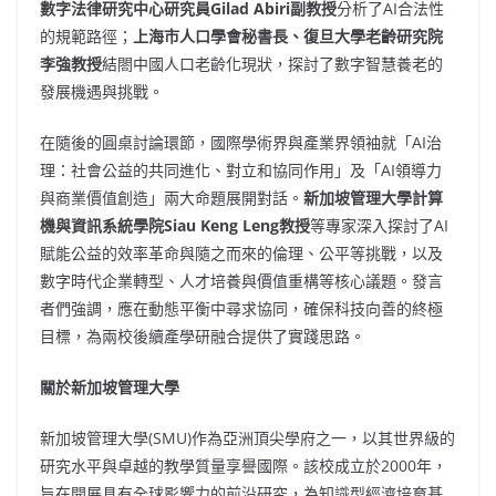
數字法律研究中心研究員
Gilad Abiri副教授
分析了AI合法性
的規範路徑；
上海市人口學會秘書長、復旦大學老齡研究院
李強教授
結閤中國人口老齡化現狀，探討了數字智慧養老的
發展機遇與挑戰。
在隨後的圓桌討論環節，國際學術界與產業界領袖就
「
AI治
理：社會公益的共同進化、對立和協同作用
」
及
「
AI領導力
與商業價值創造
」
兩大命題展開對話。
新加坡管理大學計算
機與資訊系統學院
Siau Keng Leng教授
等專家深入探討了AI
賦能公益的效率革命與隨之而來的倫理、公平等挑戰，以及
數字時代企業轉型、人才培養與價值重構等核心議題。發言
者們強調，應在動態平衡中尋求協同，確保科技向善的終極
目標，為兩校後續產學研融合提供了實踐思路。
關於新加坡管理大學
新加坡管理大學(
SMU
)作為亞洲頂尖學府之一，以其世界級的
研究水平與卓越的教學質量享譽國際。該校成立於2000年，
旨在開展具有全球影響力的前沿研究，為知識型經濟培育基