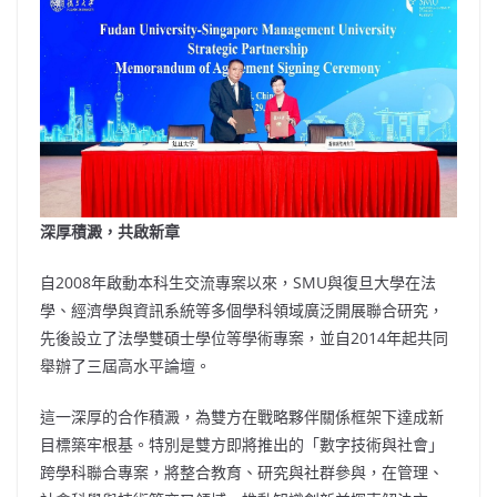
深厚積澱，共啟新章
自2008年啟動本科生交流專案以來，SMU與復旦大學在法
學、經濟學與資訊系統等多個學科領域廣泛開展聯合研究，
先後設立了法學雙碩士學位等學術專案，並自2014年起共同
舉辦了三屆高水平論壇。
這一深厚的合作積澱，為雙方在戰略夥伴關係框架下達成新
目標築牢根基。特別是雙方即將推出的
「
數字技術與社會
」
跨學科聯合專案，將整合教育、研究與社群參與，在管理、