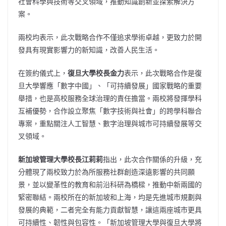
社會科學與技術等交叉領域，推動知識創新並探索解決方
案。
兩校均表示，此次戰略合作不僅追求學術卓越，更致力於開
發具有現實影響力的新知識，改善人民生活。
在簽約儀式上，
復旦大學校長金力
表示，此次戰略合作是復
旦大學響應
「
數字中國
」
、
「
可持續發展
」
國家戰略的重要
舉措，也是高校服務全球治理的責任擔當。兩校將發揮學科
互補優勢，合作設立聚焦
「
數字技術與社會
」
的跨學科聯合
專案，重點關注人工智慧、數字治理與城市可持續發展等交
叉領域。
新加坡管理大學校長江莉莉
指出，此次合作關係的升級，充
分體現了兩校致力於為所服務社群創造深遠影響的共同願
景，並以變革性的教育和前沿科研為橋樑，推動中新兩國的
緊密聯結。兩校所在的新加坡和上海，均是先進城市規劃與
發展的典範，二者完全有能力貢獻智慧，讓這兩座城市更具
可持續性、韌性與包容性。
「
新加坡管理大學與復旦大學將