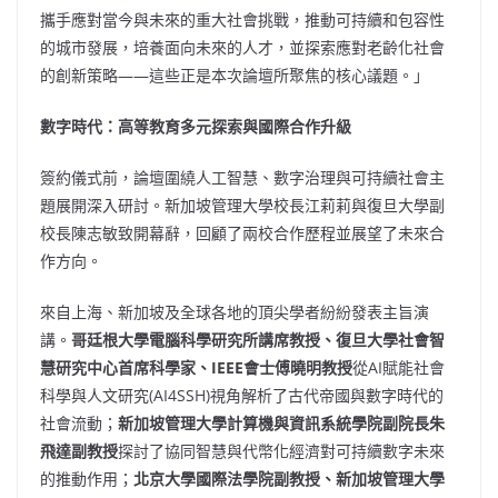
攜手應對當今與未來的重大社會挑戰，推動可持續和包容性
的城市發展，培養面向未來的人才，並探索應對老齡化社會
的創新策略——這些正是本次論壇所聚焦的核心議題。
」
數字時代：高等教育多元探索與國際合作升級
簽約儀式前，論壇圍繞人工智慧、數字治理與可持續社會主
題展開深入研討。新加坡管理大學校長江莉莉與復旦大學副
校長陳志敏致開幕辭，回顧了兩校合作歷程並展望了未來合
作方向。
來自上海、新加坡及全球各地的頂尖學者紛紛發表主旨演
講。
哥廷根大學電腦科學研究所講席教授、復旦大學社會智
慧研究中心首席科學家、
IEEE會士傅曉明教授
從AI賦能社會
科學與人文研究(AI4SSH)視角解析了古代帝國與數字時代的
社會流動；
新加坡管理大學計算機與資訊系統學院副院長朱
飛達副教授
探討了協同智慧與代幣化經濟對可持續數字未來
的推動作用；
北京大學國際法學院副教授、新加坡管理大學