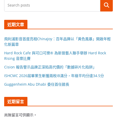
搜尋
近期文章
飛利浦影音首度亮相ChinaJoy：百年品牌以「黃色風暴」開啟年輕
化新篇章
Hard Rock Cafe 與可口可樂® 為新晉藝人聯手舉辦 Hard Rock
Rising 音樂比賽
Cision 報告警示品牌正深陷高代價的「數據碎片化陷阱」
ISHCMC 2026屆畢業生斬獲兩枚IB滿分，年級平均分達34.5分
Guggenheim Abu Dhabi 委任首任館長
近期留言
尚無留言可供顯示。