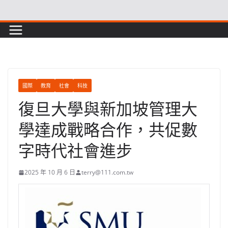
Skip
to
content
國際
教育
社會
科技
復旦大學與新加坡管理大
學達成戰略合作，共促數
字時代社會進步
2025 年 10 月 6 日
terry@111.com.tw