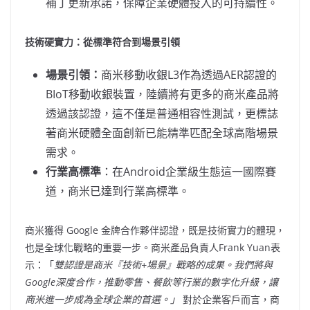
補丁更新承諾，保障企業硬體投入的可持續性。
技術硬實力：從標準符合到場景引領
場景引領：
商米移動收銀L3作為透過AER認證的
BIoT移動收銀裝置，陸續將有更多的商米產品將
透過該認證，這不僅是普通相容性測試，更標誌
著商米硬體全面創新已能精準匹配全球高階場景
需求。
行業高標準
：在Android企業級生態這一國際賽
道，商米已達到行業
高
標
準。
商米獲得 Google 金牌合作夥伴認證，既是技術實力的體現，
也是全球化戰略的重要一步。商米產品負責人Frank Yuan表
示：「
雙認證是商米『技術+場景』戰略的成果。我們將與
Google深度合作，推動零售、餐飲等行業的數字化升級，讓
商米進一步成為全球企業的首選。」
對於企業客戶而言，商