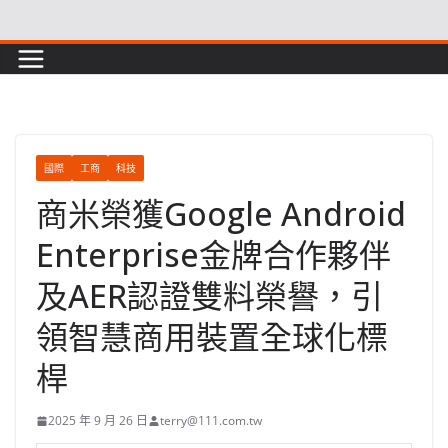
Skip
to
content
國際
工商
科技
商米榮獲Google Android
Enterprise金牌合作夥伴
及AER認證雙料榮譽，引
領智慧商用裝置全球化標
桿
2025 年 9 月 26 日
terry@111.com.tw