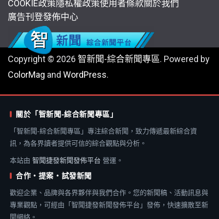
COOKIE政策
隱私權政策
使用者條款
關於我們
廣告刊登
發佈中心
Copyright © 2026
智新聞-綜合新聞專區
. Powered by
ColorMag
and
WordPress
.
關於「智新聞-綜合新聞專區」
「智新聞-綜合新聞專區」專注綜合新聞，致力傳遞最新綜合資
訊，為各界讀者提供可信的綜合觀點與分析。
本站由
智聞捷發新聞發佈平台
營運。
合作・提案・試發新聞
歡迎企業、品牌與各界夥伴與我們合作。您的新聞稿、活動訊息與
專業觀點，可經由「智聞捷發新聞發佈平台」發佈，快速擴散至新
聞網絡。