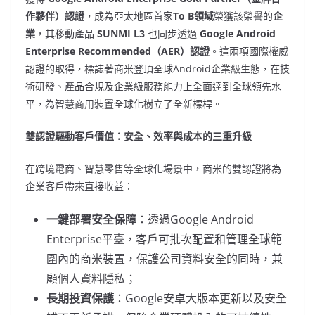
作夥伴）認證
，成為亞太地區首家
To B領域
榮獲該榮譽的
企
業
，其移動產品
SUNMI L3
也同步透過
Google Android
Enterprise Recommended（AER）認證
。這兩項國際權威
認證的取得，標誌著商米登頂全球Android企業級生態，在技
術研發、產品合規及企業級服務能力上全面達到全球
領先
水
平，為智慧商用裝置全球化樹立了全新
標桿。
雙認證驅動客戶價值：安全、效率與成本的三重升級
在跨境電商、智慧零售等全球化場景中，商米的雙認證將為
企業客戶帶來直接收益：
一鍵部署安全保障
：透過Google Android
Enterprise平臺，客戶可批次配置和管理全球範
圍內的商米裝置，保護公司資料安全的同時，兼
顧個人資料隱私
；
長期投資保護
：Google安卓大版本更新以及安全