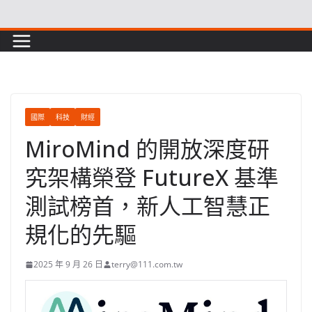
Skip
to
content
國際
科技
財經
MiroMind 的開放深度研
究架構榮登 FutureX 基準
測試榜首，新人工智慧正
規化的先驅
2025 年 9 月 26 日
terry@111.com.tw