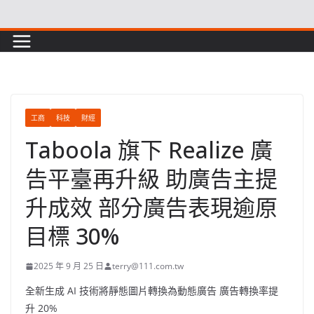
Skip
to
content
工商
科技
財經
Taboola 旗下 Realize 廣
告平臺再升級 助廣告主提
升成效 部分廣告表現逾原
目標 30%
2025 年 9 月 25 日
terry@111.com.tw
全新生成 AI 技術將靜態圖片轉換為動態廣告 廣告轉換率提
升 20%