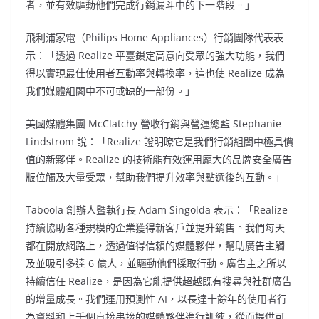
者，並有效驅動他們完成行銷漏斗中的下一階段。」
飛利浦家電（Philips Home Appliances）行銷團隊代表表
示：「透過 Realize 平臺鎖定高意向受眾的強大功能，我們
得以實現最佳使用者互動率與轉換率，這也使 Realize 成為
我們媒體組閤中不可或缺的一部份。」
美國媒體集團 McClatchy 營收行銷與營運總監 Stephanie
Lindstrom 說：「Realize 證明瞭它是我們行銷組閤中極具價
值的新夥伴。Realize 的技術能有效運用龐大的品牌安全廣告
版位觸及大量受眾，幫助我們提升效率與點選後的互動。」
Taboola 創辦人暨執行長 Adam Singolda 表示：「Realize
持續協助各種規模的企業獲得新客戶並提升銷售。我們每天
都在開放網路上，透過值得信賴的媒體夥伴，幫助廣告主觸
及並吸引多達 6 億人，並驅動他們採取行動。廣告主之所以
持續信任 Realize，是因為它能提供超越既有搜尋與社群廣告
的增量成長。我們運用預測性 AI，以長達十餘年的使用者行
為資料和上千個直接串接的媒體夥伴進行訓練，從而提供可