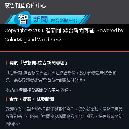
廣告刊登
發佈中心
Copyright © 2026
智新聞-綜合新聞專區
. Powered by
ColorMag
and
WordPress
.
關於「智新聞-綜合新聞專區」
「智新聞-綜合新聞專區」專注綜合新聞，致力傳遞最新綜合資
訊，為各界讀者提供可信的綜合觀點與分析。
本站由
智聞捷發新聞發佈平台
營運。
合作・提案・試發新聞
歡迎企業、品牌與各界夥伴與我們合作。您的新聞稿、活動訊息與
專業觀點，可經由「智聞捷發新聞發佈平台」發佈，快速擴散至新
聞網絡。