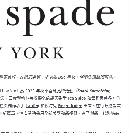
更美好。在她們身邊：多功能 Duo 手袋，伴隨生活無限可能。
 New York 為 2025 年秋季全球品牌活動
「Spark Something
」手袋、四度獲格林美獎提名的饒舌歌手
Ice Spice
和舞蹈家兼多方位
獲獎創作歌手
Laufey
和模特兒
Reign Judge
出席。在行政總裁兼
的新篇章。這次活動採用全新美學和新視野，為了與新一代聯絡為