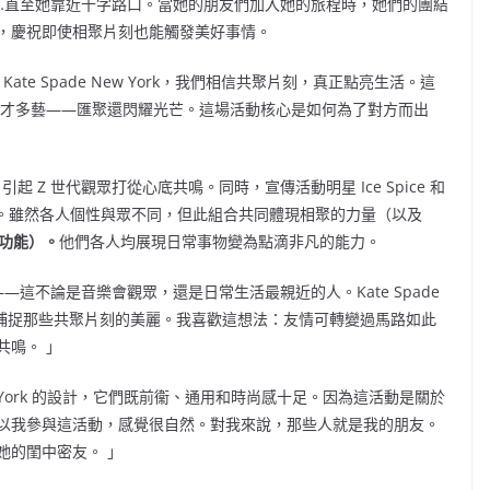
…直至她靠近十字路口。當她的朋友們加入她的旅程時，她們的團結
，慶祝即使相聚片刻也能觸發美好事情。
Kate Spade New York，我們相信共聚片刻，真正點亮生活。這
特與多才多藝——匯聚還閃耀光芒。這場活動核心是如何為了對方而出
起 Z 世代觀眾打從心底共鳴。同時，宣傳活動明星 Ice Spice 和
udge 也出席。雖然各人個性與眾不同，但此組合共同體現相聚的力量（以及
的多功能）。
他們各人均展現日常事物變為點滴非凡的能力。
這不論是音樂會觀眾，還是日常生活最親近的人。Kate Spade
如何捕捉那些共聚片刻的美麗。我喜歡這想法：友情可轉變過馬路如此
共鳴。 」
New York 的設計，它們既前衞、通用和時尚感十足。因為這活動是關於
以我參與這活動，感覺很自然。對我來說，那些人就是我的朋友。
她的閨中密友。 」