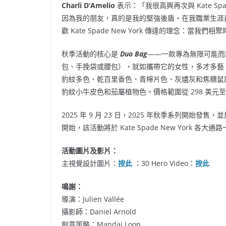
Charli D’Amelio
表示：「我很高興再次與 Kate Sp
因為我的朋友，真的是我的堅強後盾。在我職業生涯
歡 Kate Spade New York 傳達的理念：當我
秋季活動的核心是
Duo Bag
——一款專為無限可能而
包、手挽袋或腰包），就如攜帶它的女性，多才多藝。2
豹紋多色、乾百里香色、青檸片色、灰燼灰和焦糖鼠
豹紋小牛皮色和茄屬植物色。價格範圍從 298 美元至
2025 年 9 月 23 日，2025 年秋季系列開始發售，
開始，該活動將於 Kate Spade New York 各大通
活動圖片及影片：
主視覺設計圖片：
按此
：30 Hero Video：
按此
鳴謝：
導演：Julien Vallée
攝影師：Daniel Arnold
創意策略：Mandai Loop