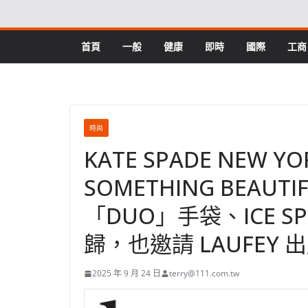
Skip
to
content
首頁
一般
健康
即時
國際
工商
時尚
KATE SPADE NEW 
SOMETHING BEAU
「DUO」手袋、ICE SPIC
歸，也邀請 LAUFEY 
2025 年 9 月 24 日
terry@111.com.tw