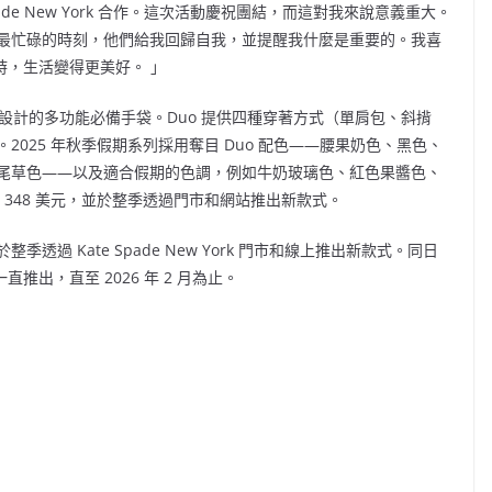
ade New York 合作。這次活動慶祝團結，而這對我來說意義重大。
最忙碌的時刻，他們給我回歸自我，並提醒我什麼是重要的。我喜
們相聚時，生活變得更美好。 」
設計的多功能必備手袋。Duo 提供四種穿著方式（單肩包、斜揹
025 年秋季假期系列採用奪目 Duo 配色——腰果奶色、黑色、
尾草色——以及適合假期的色調，例如牛奶玻璃色、紅色果醬色、
 348 美元，並於整季透過門市和網站推出新款式。
並於整季透過 Kate Spade New York 門市和線上推出新款式。同日
路一直推出，直至 2026 年 2 月為止。