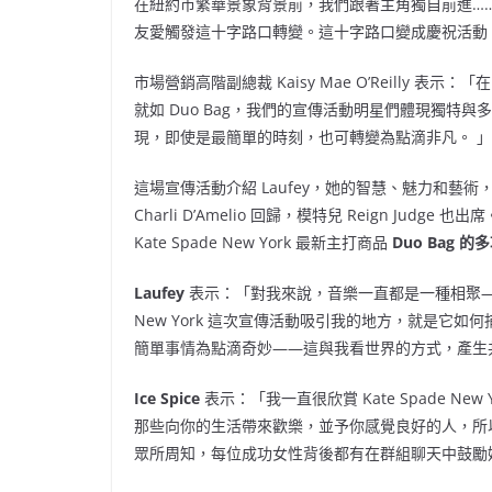
在紐約市繁華景象背景前，我們跟著主角獨自前進…
友愛觸發這十字路口轉變。這十字路口變成慶祝活動
市場營銷高階副總裁
Kaisy Mae O’Reilly
表示：「在 
就如 Duo Bag，我們的宣傳活動明星們體現獨
現，即使是最簡單的時刻，也可轉變為點滴非凡。 」
這場宣傳活動介紹 Laufey，她的智慧、魅力和藝術，引
Charli D’Amelio 回歸，模特兒 Reign J
Kate Spade New York 最新主打商品
Duo Bag 
Laufey
表示：「對我來說，音樂一直都是一種相聚——
New York 這次宣傳活動吸引我的地方，就是它
簡單事情為點滴奇妙——這與我看世界的方式，產生
Ice Spice
表示：「我一直很欣賞 Kate Spade 
那些向你的生活帶來歡樂，並予你感覺良好的人，所
眾所周知，每位成功女性背後都有在群組聊天中鼓勵