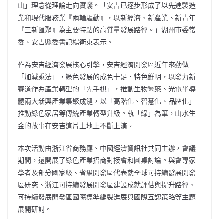
山」理念從理論走向實踐。「安吉已逐步形成了以先進製造
業和現代服務業『兩輪驅動』，以新經濟、新產業、新青年
『三新匯聚』為主要特點的高質量發展路徑。」湖州市委常
委、安吉縣委書記楊衛東表示。
作為安吉經濟發展核心引擎，安吉經濟開發區近年來勤做
「加減乘法」，綠色發展的成色十足、特色鮮明，以發力新
賽道作為產業轉型的「先手棋」，推動生物醫藥、光電半導
體兩大新興產業集聚成鏈，以「高階化、智慧化、品牌化」
推動綠色家居等傳統產業轉型升級。執「綠」為筆，山水生
金的故事在安吉這片土地上不斷上演。
本次活動由浙江省商務廳、中國經濟資訊社共同主辦，會議
期間，還開展了綠色產業招商對接會和圓桌討論。與會專家
學者及部分國家級、省級開發區代表就全球可持續發展開發
區研究、浙江可持續發展開發區建設成就評估與提升路徑、
可持續發展開發區國際標準編製進展與國際互認策略等主題
展開研討。