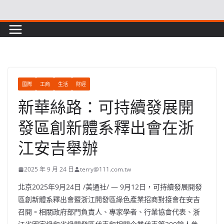
Skip
to
content
國際
工商
生活
財經
新華絲路：可持續發展開
發區創新體系釋出會在浙
江安吉舉辦
2025 年 9 月 24 日
terry@111.com.tw
北京
2025年9月24日
/美通社/ — 9月12日，可持續發展開發
區創新體系釋出會暨浙江開發區綠色產業招商對接會在安吉
召開。相關政府部門負責人、專家學者、行業協會代表、浙