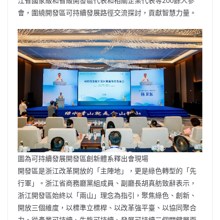
江省國家級和省級開發區代表和相關企業代表等200餘人參
會，圍繞開發區可持續發展路徑交流探討，貢獻智慧力量。
圖為可持續發展開發區創新體系釋出會現場
開發區是浙江改革開放的「主陣地」，更是綠色轉型的「先
行軍」。浙江省商務廳黨組成員、副廳長胡真舫致辭表示，
浙江開發區始終以「兩山」理念為指引，聚焦綠色、創新、
開放三個維度，以標準立標桿、以改革強平臺、以協同聚合
力，從產業可持續、生態可持續、發展可持續三個關鍵層面