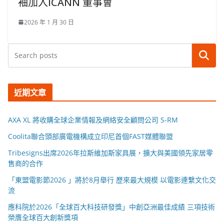
袖加入ICANN 董事會
2026 年 1 月 30 日
搜尋
近期文章
AXA XL 將收購全球企業情報及網絡安全顧問公司 S-RM
Coolita聯合頭部廣電機構成立印尼首個FAST媒體聯盟
Tribesigns出席2026年拉斯維加斯家具展，擴大與美國領先家居零
售商的合作
「東盟電影節2026 」將於8月舉行 歷來最大規模 以電影連繫文化交
流
應科院於2026「全球百大科技研發獎」中創亞洲最佳成績 三項技術
榮膺全球百大創新獎項