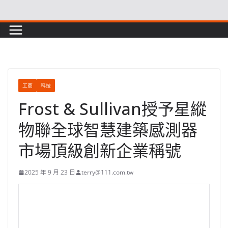
Skip
to
content
工商
科技
Frost & Sullivan授予星縱
物聯全球智慧建築感測器
市場頂級創新企業稱號
2025 年 9 月 23 日
terry@111.com.tw