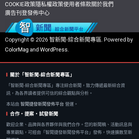
COOKIE政策
隱私權政策
使用者條款
關於我們
廣告刊登
發佈中心
Copyright © 2026
智新聞-綜合新聞專區
. Powered by
ColorMag
and
WordPress
.
關於「智新聞-綜合新聞專區」
「智新聞-綜合新聞專區」專注綜合新聞，致力傳遞最新綜合資
訊，為各界讀者提供可信的綜合觀點與分析。
本站由
智聞捷發新聞發佈平台
營運。
合作・提案・試發新聞
歡迎企業、品牌與各界夥伴與我們合作。您的新聞稿、活動訊息與
專業觀點，可經由「智聞捷發新聞發佈平台」發佈，快速擴散至新