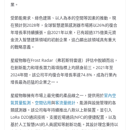
業。
受節能需求、綠色建築、以人為本的空間等因素的推動，現
在預計到2028年，全球智慧建築感測器市場將以26%的復合
年增長率持續擴張。自2021年以來，已有超過375億美元資
金流入智慧建築領域的初創企業，這凸顯出該領域具有重大
的戰略意義。
星縱物聯在Frost Radar（弗若斯特雷達）評估中脫穎而出，
在創新能力和增長潛力兩項指標上均躋身前三。2021年至
2024年間，該公司平均復合年增長率達74.8%，成為行業內
增長最為迅猛的企業之一。
星縱物聯擁有市場上最完備的產品線之一，提供用於
室內空
氣質量監測
、
空間佔用
與
客流量統計
、能源與設施管理的各
類感測器。該公司每年持續推出八款以上新裝置，並引入
LoRa D2D通訊技術、支援近場通訊(NFC)的便捷配置，以及
基於人工智慧(AI)的人員感知等創新功能。其設計理念秉持以