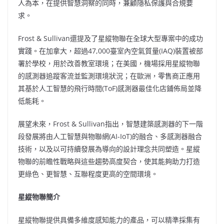
人為本，在提供智慧洞察的同時，兼顧隱私保護與合規要
求。
Frost & Sullivan還提及了星縱物聯在全球大型專案中的成功
實踐。在加拿大，超過47,000臺室內空氣質量(IAQ)裝置被部
署於學校，用於改善教室環境；在美國，機場採用星縱物聯
的感測器追蹤客流並監測環境狀況；在歐洲，零售商正應用
其基於人工智慧的飛行時間(ToF)感測器最佳化店鋪佈局並降
低能耗。
展望未來，Frost & Sullivan指出，智慧建築感測器的下一階
段發展將由人工智慧與物聯網(AI-IoT)的融合、多感測器融合
技術，以及以可持續發展為導向的設計理念共同塑造。星縱
物聯的前瞻性戰略與這些趨勢高度契合，使其能夠助力打造
更綠色、更智慧、互聯程度更高的空間環境。
星縱物聯簡介
星縱物聯提供具備多維度感知能力的產品，可以精準採集有