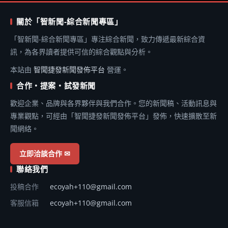
關於「智新聞-綜合新聞專區」
「智新聞-綜合新聞專區」專注綜合新聞，致力傳遞最新綜合資
訊，為各界讀者提供可信的綜合觀點與分析。
本站由
智聞捷發新聞發佈平台
營運。
合作・提案・試發新聞
歡迎企業、品牌與各界夥伴與我們合作。您的新聞稿、活動訊息與
專業觀點，可經由「智聞捷發新聞發佈平台」發佈，快速擴散至新
聞網絡。
立即洽談合作 ✉
聯絡我們
投稿合作
ecoyah+110@gmail.com
客服信箱
ecoyah+110@gmail.com