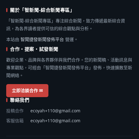
關於「智新聞-綜合新聞專區」
「智新聞-綜合新聞專區」專注綜合新聞，致力傳遞最新綜合資
訊，為各界讀者提供可信的綜合觀點與分析。
本站由
智聞捷發新聞發佈平台
營運。
合作・提案・試發新聞
歡迎企業、品牌與各界夥伴與我們合作。您的新聞稿、活動訊息與
專業觀點，可經由「智聞捷發新聞發佈平台」發佈，快速擴散至新
聞網絡。
立即洽談合作 ✉
聯絡我們
投稿合作
ecoyah+110@gmail.com
客服信箱
ecoyah+110@gmail.com