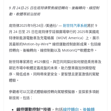
9
月
24
日
-25
日在底特律聚焦線控轉向、後輪轉向、線控制
動、軟體等前沿技術
底特律
2025年9月24日
/美通社/ —
耐世特汽車系統
將於 9
月 24 日至 25 日在底特律亨廷頓廣場舉行的 2025年美國底
特律新能源電動車及充電樁展（MOVE America）上，展示
其最新的Motion-by-Wire™ 線控運動控制創新成果，包括線
控轉向、後輪轉向、線控制動以及 MotionIQ™軟體套件。
耐世特專家將在 #529展位，與您共同探討如何塑造乘用車及
鄰近市場中軟體定義底盤的未來，助力整車廠加快開發程
序、降低成本，同時帶來更安全、更智慧且更富激情的駕駛
體驗。
參觀者可以沉浸式體驗線控轉向駕駛模擬器，並探索多項創
新技術，包括：
線控運動控制
™
技術
，包括
線控轉向
、
後輪轉