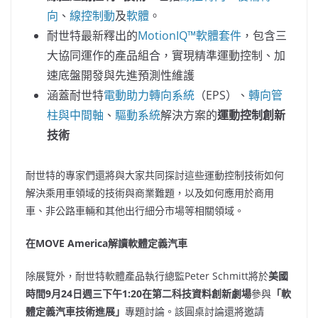
向
、
線控制動
及
軟體
。
耐世特最新釋出的
MotionIQ™軟體套件
，包含三
大協同運作的產品組合，實現精準運動控制、加
速底盤開發與先進預測性維護
涵蓋耐世特
電動助力轉向系統
（EPS）、
轉向管
柱與中間軸
、
驅動系統
解決方案的
運動控制創新
技術
耐世特的專家們還將與大家共同探討這些運動控制技術如何
解決乘用車領域的技術與商業難題，以及如何應用於商用
車、非公路車輛和其他出行細分市場等相關領域。
在
MOVE America
解讀軟體定義汽車
除展覽外，耐世特軟體產品執行總監Peter Schmitt將於
美國
時間
9
月
24
日週三下午
1:20
在第二科技資料創新劇場
參與
「
軟
體定義汽車技術進展」
專題討論。該圓桌討論還將邀請