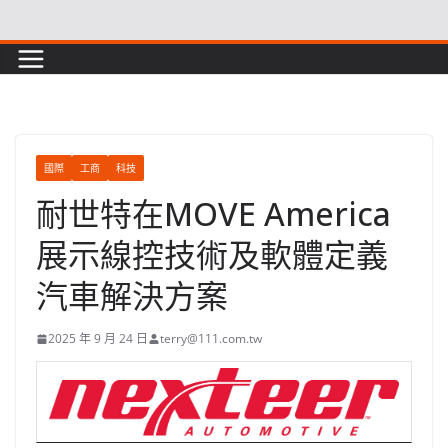
Skip
to
content
國際
工商
科技
耐世特在MOVE America
展示線控技術及軟體定義
汽車解決方案
2025 年 9 月 24 日
terry@111.com.tw