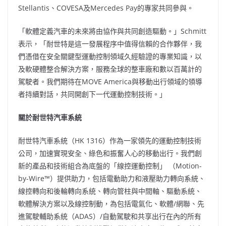
Stellantis、COVESA及Mercedes Pay的專家共同參與。
「軟體定義汽車的未來將由協作與共同創造驅動。」Schmitt
表示，「耐世特是這一發展程序中值得信賴的合作夥伴，我
們憑借在安全關鍵型運動控制領域久經驗證的專業知識，以
及軟硬體整合解決方案，服務全球的整車廠和數以百萬計的
駕駛者。我們期待在MOVE America與移動出行領域的領導
者持續對話，共同開創下一代運動控制技術。」
關於耐世特汽車系統
耐世特汽車系統（HK 1316）作為一家領先的運動控制技術
公司，加速實現安全、綠色和振奮人心的移動出行。我們創
新的產品和技術組合為底盤的「線控運動控制」 （Motion-
by-Wire™）提供助力，包括電動助力和液壓助力轉向系統、
線控轉向和後輪轉向系統、轉向管柱與中間軸、驅動系統、
軟體解決方案以及線控制動，為包括電氣化、軟體/網聯、先
進駕駛輔助系統（ADAS）/自動駕駛和共享出行在內的所有