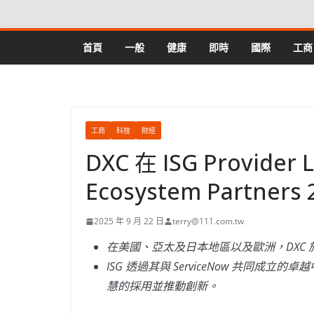
Skip
to
content
首頁
一般
健康
即時
國際
工商
工商
科技
財經
DXC 在 ISG Provider 
Ecosystem Partne
2025 年 9 月 22 日
terry@111.com.tw
在美國、亞太及日本地區以及歐洲，DXC
ISG 透過其與 ServiceNow 共同成
慧的採用並推動創新。