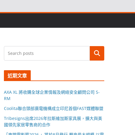
搜尋
近期文章
AXA XL 將收購全球企業情報及網絡安全顧問公司 S-
RM
Coolita聯合頭部廣電機構成立印尼首個FAST媒體聯盟
Tribesigns出席2026年拉斯維加斯家具展，擴大與美
國領先家居零售商的合作
「東盟電影節2026 」將於8月舉行 歷來最大規模 以電