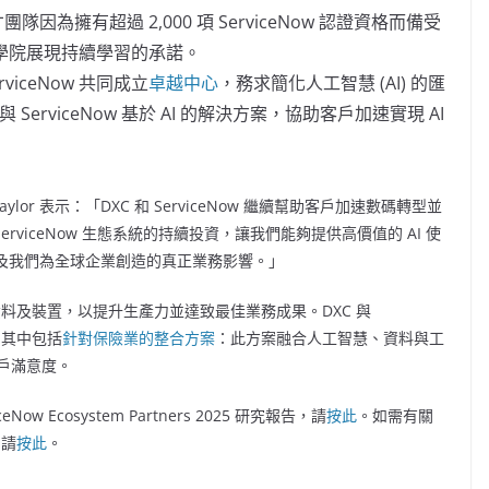
團隊因為擁有超過 2,000 項 ServiceNow 認證資格而備受
培訓學院展現持續學習的承諾。
erviceNow 共同成立
卓越中心
，務求簡化人工智慧 (AI) 的匯
erviceNow 基於 AI 的解決方案，協助客戶加速實現 AI
aylor
表示：「DXC 和 ServiceNow 繼續幫助客戶加速數碼轉型並
rviceNow 生態系統的持續投資，讓我們能夠提供高價值的 AI 使
以及我們為全球企業創造的真正業務影響。」
流程、資料及裝置，以提升生產力並達致最佳業務成果。DXC 與
案，其中包括
針對保險業的整合方案
：此方案融合人工智慧、資料與工
戶滿意度。
ceNow Ecosystem Partners 2025 研究報告，請
按此
。如需有關
，請
按此
。