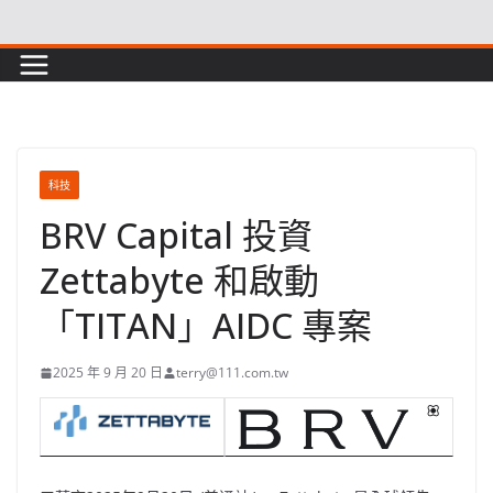
Skip
to
content
科技
BRV Capital 投資
Zettabyte 和啟動
「TITAN」AIDC 專案
2025 年 9 月 20 日
terry@111.com.tw