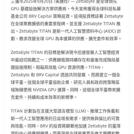
三藩市
2025年9月20日
/美通社/ — Zettabyte 是全球領先
GPU 基礎設施解決方案供應商，今天宣佈獲得全球科技私募
基金公司 BRV Capital 策略投資。這項投資標誌著 Zettabyte
在全球業務擴張的重要里程碑，並支援 Zettabyte TITAN 推
出。Zettabyte TITAN 是新一代人工智慧資料中心 (AIDC) 計
劃，務求改變全球 GPU 為本運算的供應、擴充套件和效率。
Zettabyte TITAN 的目標是解決現今迅速發展人工智慧經濟
中最迫切挑戰之一：供應鏈瓶頸持續存在和最後完成階段基
礎設施限制，阻礙高效能 GPU 資源供應。TITAN，
Zettabyte 和 BRV Capital 透過共同發展 ，而將建立一個全
球平臺。這個全球平臺協助企業、研究人員和政府跨策略區
域無縫使用 NVIDIA GPU 運算。同時，這個全球平臺帶來擴
充套件、持續和成本效率的新標準。
TITAN 計劃旨在支援大型語言模型 (LLM)、推理工作負載和
新一代人工智慧應用的日益增長需求，提供無與倫比的可靠
與效能。同時，BRV 的投資將顯著地加速 Zettabyte 的臺灣
資料中心供應鏈擴建，而臺灣是全球最重要先進半導體和數