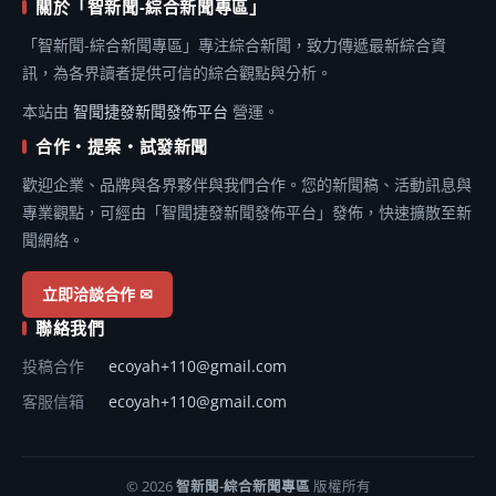
關於「智新聞-綜合新聞專區」
「智新聞-綜合新聞專區」專注綜合新聞，致力傳遞最新綜合資
訊，為各界讀者提供可信的綜合觀點與分析。
本站由
智聞捷發新聞發佈平台
營運。
合作・提案・試發新聞
歡迎企業、品牌與各界夥伴與我們合作。您的新聞稿、活動訊息與
專業觀點，可經由「智聞捷發新聞發佈平台」發佈，快速擴散至新
聞網絡。
立即洽談合作 ✉
聯絡我們
投稿合作
ecoyah+110@gmail.com
客服信箱
ecoyah+110@gmail.com
© 2026
智新聞-綜合新聞專區
版權所有