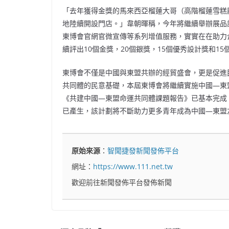
「去年獲得金獎的馬來西亞榴蓮大哥（高階榴蓮雪糕
地陸續開設門店。」韋朝暉稱，今年將繼續舉辦展品
東博會官網官微宣傳等系列增值服務，實實在在助力企
續評出10個金獎，20個銀獎，15個優秀設計獎和1
東博會不僅是中國與東盟共辦的經貿盛會，更是促進
共同體的民意基礎，本屆東博會將繼續實施中國—東
《共建中國—東盟命運共同體課題報告》已基本完成
已產生，該計劃將不斷助力更多青年成為中國—東盟
原始來源
：
智聞捷發新聞發佈平台
網址：
https://www.111.net.tw
歡迎前往新聞發佈平台發佈新聞