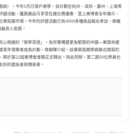
廠商），今年
5月已落戶南寧，並計劃在杭州、深圳、廣州、上海等
評選活動，獲獎展品可享受在展位費優惠、雲上東博會全年展示、
業拓展市場。今年的評選活動已有4000多種商品報名參加，將繼
5個最高人氣獎。
民心相通的「南寧渠道」。為夯實構建更為緊密的中國—東盟命運
盟青年領軍者成長計劃。韋朝暉介紹，該專案首期學員聯合撰寫的
，將於第
22屆東博會會期正式釋出。與此同時，第二期30位學員也
友好的建設者與傳承者。