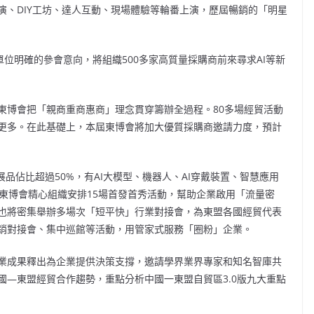
演、DIY工坊、達人互動、現場體驗等輪番上演，歷屆暢銷的「明星
單位明確的參會意向，將組織500多家高質量採購商前來尋求AI等新
東博會把「親商重商惠商」理念貫穿籌辦全過程。
80多場經貿活動
屆更多。在此基礎上，本屆東博會將加大優質採購商邀請力度，預計
能展品佔比超過50%，有AI大模型、機器人、AI穿戴裝置、智慧應用
東博會精心組織安排15場首發首秀活動，幫助企業啟用「流量密
也將密集舉辦多場次「短平快」行業對接會，為東盟各國經貿代表
銷對接會、集中巡館等活動，用管家式服務「圈粉」企業。
業成果釋出為企業提供決策支撐，邀請學界業界專家和知名智庫共
國—東盟經貿合作趨勢，重點分析中國一東盟自貿區
3.0版九大重點