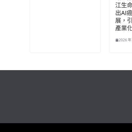
江生
出AI
展，
產業
2026 年