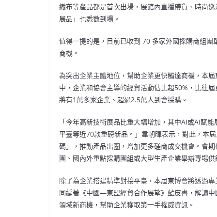
織布等產品都是首次出場，展館內直播帶貨、時尚巡
展品」也悉數到場。
值得一提的是，目前已收到
70 多家外國採購商組團
商機。
為突出企業主體地位，幫助企業更快觸達商機，本屆
中，企業和協會主導的經貿活動佔比超50%，比往
將有1萬多家企業、超過2.5萬人到會採購。
「今年高新技術展品比重大幅增加，其中
AI或AI賦
平臺等近70款重磅新品。」韋朝暉表示，對此，本屆
碼」，推動產品出圈，增加更多磋商成交機會。會期
團、國內外重點採購團組或大型生產企業舉辦專場供
除了為企業搭建精準對接平臺，本屆東博會將透過專
同編著《中國—東盟經貿合作展望》藍皮書，解讀中
領域新商機，幫助企業獲取第一手權威資訊。