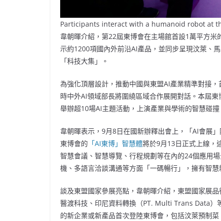
Participants interact with a humanoid robot at
韋朝暉介紹，第
22屆東博會在主場館首設1萬平方米
示約1200項國內外前沿AI產品，並同步呈現汶萊、
「科技大集」。
為強化頂層設計，推動中國與東盟
AI產業精準對接
時中外AI領域部長將圍繞區域合作展開對話。本屆東博
舉辦超10場AI主題活動，上演產業與學術的智慧碰
韋朝暉表示，
9月8日在國新辦釋出會上，「AI會展
東博會的
「AI東博」智慧體
將於9月13日正式上線
智慧會議、智慧導覽、行程規劃等在內的24個應用場
機、多語言洽談溝通等方面「一碼暢行」，擁有智慧
談及東盟國家參展亮點，韋朝暉介紹，東盟國家展品
醫渡科技、印尼資料轉換（
PT. Multi Tran
的新企業或新產品首次登陸東博會，包括汶萊預制菜