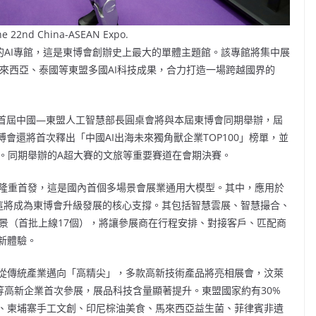
 the 22nd China-ASEAN Expo.
的AI專館，這是東博會創辦史上最大的單體主題館。該專館將集中展
馬來西亞、泰國等東盟多國AI科技成果，合力打造一場跨越國界的
，首屆中國—東盟人工智慧部長圓桌會將與本屆東博會同期舉辦，屆
會還將首次釋出「中國AI出海未來獨角獸企業TOP100」榜單，並
撞。同期舉辦的A超大賽的文旅等重要賽道在會期決賽。
」隆重首發，這是國內首個多場景會展業通用大模型。其中，應用於
，這將成為東博會升級發展的核心支撐。其包括智慧雲展、智慧撮合、
景（首批上線17個），將讓參展商在行程安排、對接客戶、匹配商
新體驗。
從傳統產業邁向「高精尖」，多款高新技術產品將亮相展會，汶萊
s Data）等高新企業首次參展，展品科技含量顯著提升。東盟國家約有30%
、柬埔寨手工文創、印尼棕油美食、馬來西亞益生菌、菲律賓非遺