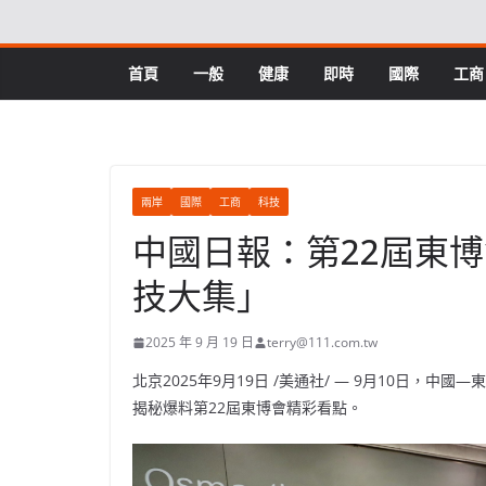
Skip
to
content
首頁
一般
健康
即時
國際
工商
兩岸
國際
工商
科技
中國日報：第22屆東博
技大集」
2025 年 9 月 19 日
terry@111.com.tw
北京
2025年9月19日
/美通社/ — 9月10日，中
揭秘爆料第22屆東博會精彩看點。