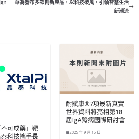
ign
華為發布多款創新產品，以科技破風，引領智慧生活
新潮流
耐賦康®7項最新真實
世界資料將亮相第18
屆IgA腎病國際研討會
「不可成藥」靶
2025 年 9 月 15 日
晶泰科技攜手長