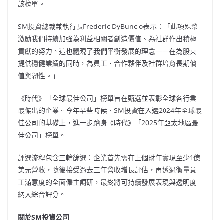
該榜單。
SM投資總裁兼執行長Frederic DyBuncio表示：「此項殊榮
激勵我們持續加強為利益相關者創造價值、為社群作出積極
貢獻的努力。這也體現了我們平衡發展的理念——在為股東
提供穩健業績的同時，為員工、合作夥伴及社群培育長期價
值與韌性。」
《時代》「全球最佳公司」榜單旨在甄選並表彰全球各行業
最傑出的企業。今年早些時候，SM投資在入選2024年全球最
佳公司的基礎上，進一步躋身《時代》「2025年亞太地區最
佳公司」榜單。
評選流程包含三輪篩選：企業首先需在上個財年實現至少1億
美元營收，隨後接受過去三年營收增長評估，再透過衡量員
工滿意度的全面僱主調研，最終將可持續發展表現與透明度
納入綜合評分。
關於
SM投資公司