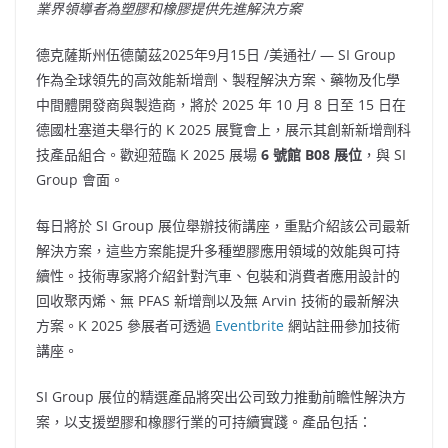
業界領導者為塑膠和橡膠提供先進解決方案
德克薩斯州伍德蘭茲
2025年9月15日
/美通社/ — SI Group
作為全球領先的高效能新增劑、製程解決方案、藥物及化學
中間體開發商與製造商，將於 2025 年 10 月 8 日至 15 日在
德國杜塞道夫舉行的 K 2025 展覽會上，展示其創新新增劑科
技產品組合。歡迎蒞臨 K 2025 展場
6 號館 B08 展位
，與 SI
Group 會面。
每日將於 SI Group 展位舉辦技術講座，重點介紹該公司最新
解決方案，這些方案能提升多種塑膠應用領域的效能與可持
續性。技術專家將介紹針對汽車、包裝和消費者應用設計的
回收聚丙烯、無 PFAS 新增劑以及無 Arvin 技術的最新解決
方案。K 2025 參展者可透過
Eventbrite
網站註冊參加技術
講座。
SI Group 展位的精選產品將突出公司致力推動前瞻性解決方
案，以支援塑膠和橡膠行業的可持續實踐。產品包括：