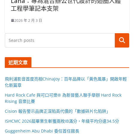
Lana：專為混合辦公世代設計的迴圈人體
工程學筆記本支架
2026 年 2 月 3 日
搜尋
近期文章
飛利浦影音首度亮相ChinaJoy：百年品牌以「黃色風暴」開啟年輕
化新篇章
Hard Rock Cafe 與可口可樂® 為新晉藝人聯手舉辦 Hard Rock
Rising 音樂比賽
Cision 報告警示品牌正深陷高代價的「數據碎片化陷阱」
ISHCMC 2026屆畢業生斬獲兩枚IB滿分，年級平均分達34.5分
Guggenheim Abu Dhabi 委任首任館長