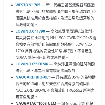
WESTON
705
— 新一代無壬基酚液態亞磷酸酯
™
抗氧化劑，適用於塑膠與彈性體。獲全球超過 50
個國家核准用於食品接觸，為聚乙烯吹塑薄膜的
頂級穩定劑。
LOWINOX
1790
— 高效能受阻酚類抗氧化劑，
™
其設計旨在比常用的 HN-150/LOWINOX GP45 混
合物更有效地防止氨綸氧化與降解。LOWINOX
1790 具有增強的安全性和環境特性，不會產生
NDMA 或任何已知的致癌物質。
LOWINOX™ TBM6
— 高純淨且清潔的阻礙硫酚
抗氧化劑，專為高壓電纜絕緣而設計。
NAUGARD BIO-XL
— 具有超過 95％ 的生物碳
™
含量的加速器，用於天然和合成橡膠的硫固化。
NAUGARD BIO-XL 不會釋放出 TRGS552 所列之
有害亞硝胺。
NAUGATAC
1068-ULM
— SI Group 最新的粘
™